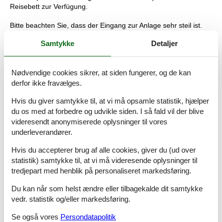
Reisebett zur Verfügung.
Bitte beachten Sie, dass der Eingang zur Anlage sehr steil ist.
Samtykke
Detaljer
Aufmerksamkeit! Bitte passen Sie Ihre Autos in der Wintersaison
an die Wetterbedingungen in den Bergen an, da die Zufahrt zur
Anlage erschwert sein kann.
Nødvendige cookies sikrer, at siden fungerer, og de kan
Restaurant: 500 m
derfor ikke fravælges.
Hvis du giver samtykke til, at vi må opsamle statistik, hjælper
Piste/Skilift: 1 km
du os med at forbedre og udvikle siden. I så fald vil der blive
Geschäft: 500 m
videresendt anonymiserede oplysninger til vores
underleverandører.
Apotheke: 3,5 km
Hvis du accepterer brug af alle cookies, giver du (ud over
Wang-Tempel: 900 m
statistik) samtykke til, at vi må videresende oplysninger til
tredjepart med henblik på personaliseret markedsføring.
Dziki Wodospad: 900 m
Du kan når som helst ændre eller tilbagekalde dit samtykke
Miniaturpark: 9,8 km
vedr. statistik og/eller markedsføring.
Liebesmühle: 1,4 km
Se også vores
Persondatapolitik