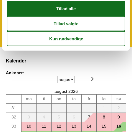
Grundlæggende
Stue soveværelse
1
Størrelse
22 m²
Kalender
Ankomst
august 2026
ma
ti
on
to
fr
lø
sø
31
1
2
32
3
4
5
6
7
8
9
33
10
11
12
13
14
15
16