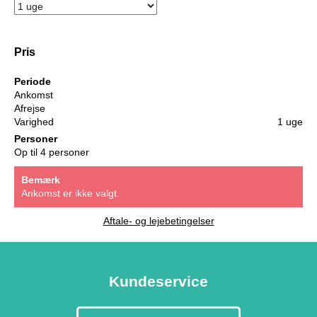
Pris
Periode
Ankomst
Afrejse
Varighed
1 uge
Personer
Op til 4 personer
Bemærk
Ankomst er ikke valgt.
Aftale- og lejebetingelser
Kundeservice