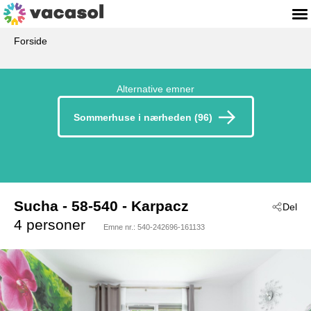
Forside
Alternative emner
Sommerhuse i nærheden (96)
Sucha
 - 58-540
 - Karpacz
Del
4 personer
Emne nr.:
540-242696-161133