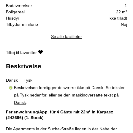
Badeværelser
1
Boligareal
22 m²
Husdyr
Ikke tilladt
Tilbyder miniferie
Nej
Se alle faciliteter
Tilføj til favoritter
Beskrivelse
Dansk
Tysk
Beskrivelsen foreligger desværre ikke på Dansk. Se teksten
på Tysk nedenfor, eller se den maskinoversatte tekst på
Dansk
.
Ferienwohnung/App. für 4 Gäste mit 22m² in Karpacz
(242696) (1. Stock)
Die Apartments in der Sucha-Straße liegen in der Nähe der