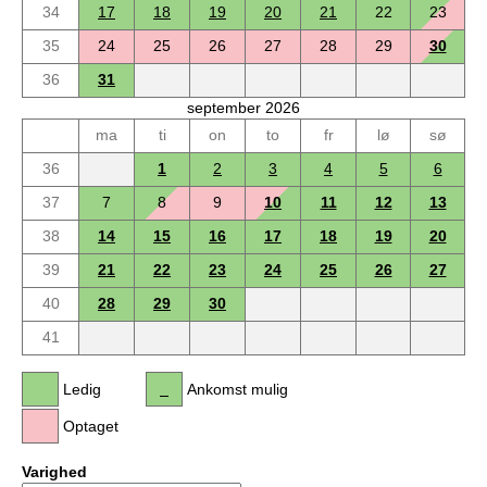
34
17
18
19
20
21
22
23
35
24
25
26
27
28
29
30
36
31
september 2026
ma
ti
on
to
fr
lø
sø
36
1
2
3
4
5
6
37
7
8
9
10
11
12
13
38
14
15
16
17
18
19
20
39
21
22
23
24
25
26
27
40
28
29
30
41
Ledig
Ankomst mulig
Optaget
Varighed