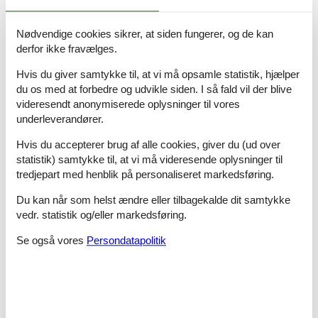
Die Apartments sind mit sauberer Bettwäsche und Handtüchern
Nødvendige cookies sikrer, at siden fungerer, og de kan
ausgestattet.
derfor ikke fravælges.
Es besteht die Möglichkeit, einen Hochstuhl und eine
Hvis du giver samtykke til, at vi må opsamle statistik, hjælper
Badewanne kostenlos zu mieten. Gegen eine zusätzliche
du os med at forbedre og udvikle siden. I så fald vil der blive
Gebühr (50 PLN für den gesamten Aufenthalt) stellen wir ein
videresendt anonymiserede oplysninger til vores
Reisebett zur Verfügung.
underleverandører.
Restaurant: 600 m
Hvis du accepterer brug af alle cookies, giver du (ud over
Piste/Skilift: 1,2 km
statistik) samtykke til, at vi må videresende oplysninger til
tredjepart med henblik på personaliseret markedsføring.
Geschäft: 50 m
Du kan når som helst ændre eller tilbagekalde dit samtykke
Apotheke: 2,8 km
vedr. statistik og/eller markedsføring.
Wang-Tempel: 5,2 km
Se også vores
Persondatapolitik
Dziki Wodospad: 4,3 km
Miniaturpark: 6,1 km