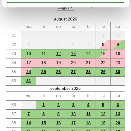
Ankomst
august 2026
ma
ti
on
to
fr
lø
sø
31
1
2
32
3
4
5
6
7
8
9
33
10
11
12
13
14
15
16
34
17
18
19
20
21
22
23
35
24
25
26
27
28
29
30
36
31
september 2026
ma
ti
on
to
fr
lø
sø
36
1
2
3
4
5
6
37
7
8
9
10
11
12
13
38
14
15
16
17
18
19
20