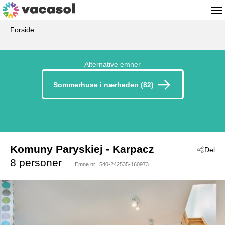
Forside
Alternative emner
Sommerhuse i nærheden (82)
Komuny Paryskiej
 - Karpacz
Del
 - 58-540
8 personer
Emne nr.:
540-242535-160973