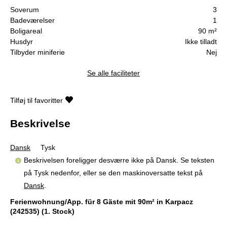
Soverum
3
Badeværelser
1
Boligareal
90 m²
Husdyr
Ikke tilladt
Tilbyder miniferie
Nej
Se alle faciliteter
Tilføj til favoritter
Beskrivelse
Dansk
Tysk
Beskrivelsen foreligger desværre ikke på Dansk. Se teksten
på Tysk nedenfor, eller se den maskinoversatte tekst på
Dansk
.
Ferienwohnung/App. für 8 Gäste mit 90m² in Karpacz
(242535) (1. Stock)