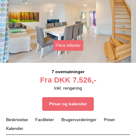
Flere billeder
7 overnatninger
Fra
DKK
7.526,-
Inkl. rengøring
Priser og kalender
Beskrivelse
Faciliteter
Brugervurderinger
Priser
Kalender