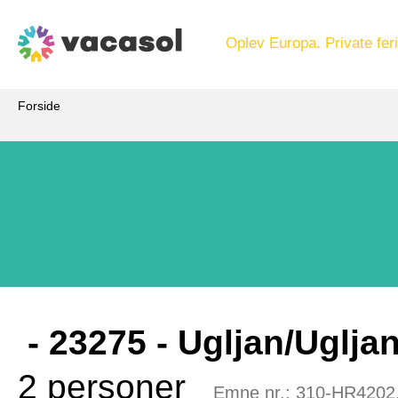
Oplev Europa. Private feri
Forside
 - 23275
 - Ugljan/Uglja
2 personer
Emne nr.:
310-HR4202