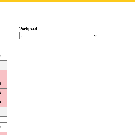
Varighed
ø
6
3
0
ø