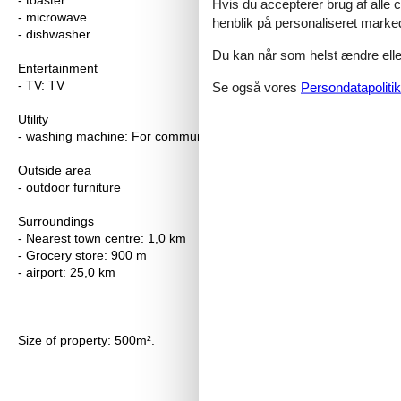
- toaster
Hvis du accepterer brug af alle c
- microwave
henblik på personaliseret marke
- dishwasher
Du kan når som helst ændre eller
Entertainment
- TV: TV
Se også vores
Persondatapolitik
Utility
- washing machine: For communal use in the building
Outside area
- outdoor furniture
Surroundings
- Nearest town centre: 1,0 km
- Grocery store: 900 m
- airport: 25,0 km
Size of property: 500m².