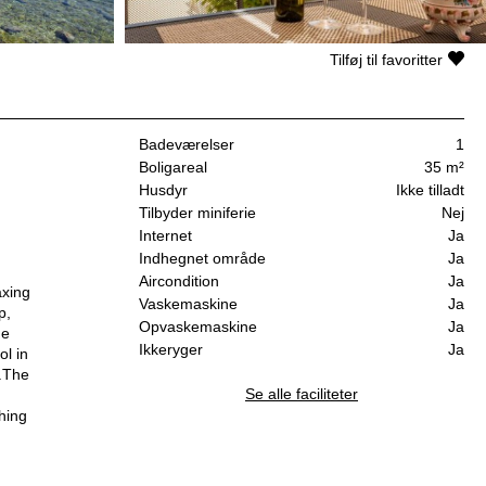
Tilføj til favoritter
Badeværelser
1
Boligareal
35 m²
Husdyr
Ikke tilladt
Tilbyder miniferie
Nej
Internet
Ja
Indhegnet område
Ja
Aircondition
Ja
axing
Vaskemaskine
Ja
p,
Opvaskemaskine
Ja
he
Ikkeryger
Ja
ol in
s.The
Se alle faciliteter
hing