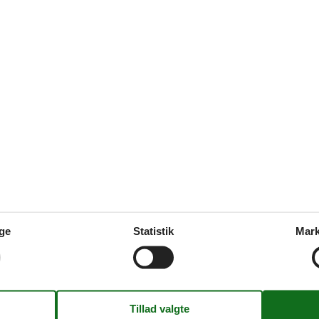
Eksterne anmeldelser
0,0
r
Se nabo emner
0,0
er
ge
Statistik
Mark
Tema
Sol strand
elser
1
1
35 m²