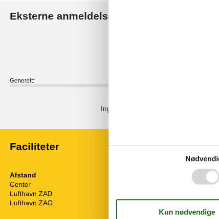
Eksterne anmeldelser
Vores gæsteanmeldelse
0,0
Generelt:
Eksterne anmeldelser
Ingen detaljerede eksterne anmeldels
Faciliteter
Nødvendi
Afstand
Husinfo
Center
1 km
Aircondition
Lufthavn ZAD
28,4 km
Antal badevær
Lufthavn ZAG
308,4 km
Antal værelser
Boligareal