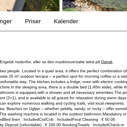
inger
Priser
Kalender
 Engelsk nedenfor, eller se den maskinoversatte tekst på
Dansk
.
 two people. Located in a quiet area, it offers the perfect combination of
vate 25 m² outdoor terrace – a perfect spot for morning coffee or a rel
mfortable stay. The kitchen includes a fridge, oven with electric cookto
achine.In the sleeping area, there is a double bed (1,40m wide), while t
bathroom is equipped with a shower and all necessary amenities.The po
nt (2+1), and is available to all guests for relaxation during warm day
 can explore numerous walking and cycling trails, visit local viewpoints,
 sea. Beaches on Ugljan – whether pebbly, sandy, or rocky – offer somet
* The washing machine is located in the outdoor bathroom.Mandatory or
dedBed linen : IncludedCot/Crib : IncludedFinal Cleaning : € 50.00
ity Deposit (refundable) : € 100.00 /bookingTowels : IncludedCheck-in