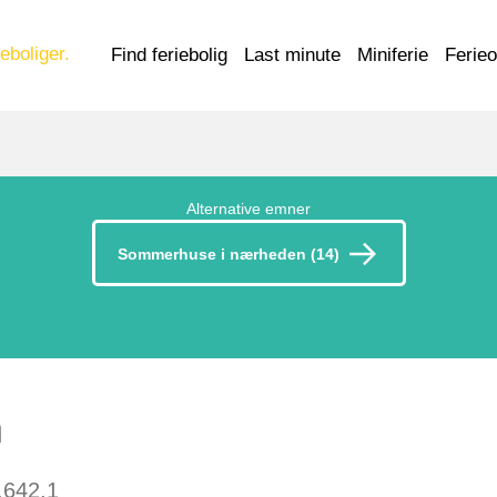
eboliger.
Find feriebolig
Last minute
Miniferie
Ferie
Alternative emner
Sommerhuse i nærheden (14)
n
.642.1