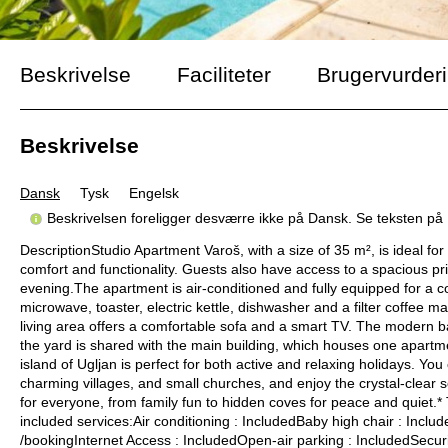
Beskrivelse
Faciliteter
Brugervurder
Beskrivelse
Dansk
Tysk
Engelsk
Beskrivelsen foreligger desværre ikke på Dansk. Se teksten på
DescriptionStudio Apartment Varoš, with a size of 35 m², is ideal for
comfort and functionality. Guests also have access to a spacious pri
evening.The apartment is air-conditioned and fully equipped for a co
microwave, toaster, electric kettle, dishwasher and a filter coffee m
living area offers a comfortable sofa and a smart TV. The modern 
the yard is shared with the main building, which houses one apartme
island of Ugljan is perfect for both active and relaxing holidays. You
charming villages, and small churches, and enjoy the crystal-clear
for everyone, from family fun to hidden coves for peace and quiet.
included services:Air conditioning : IncludedBaby high chair : Inclu
/bookingInternet Access : IncludedOpen-air parking : IncludedSecur