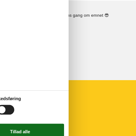
Se solens gang om emnet
😎
edsføring