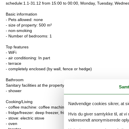
schedule:1.1-31.12 from 15:00 to 00:00, Monday, Tuesday, Wednes
Basic information
- Pets allowed: none
- size of property: 500 m²
- non-smoking
- Number of bedrooms: 1
Top features
- WiFi
- air conditioning: In part
- terrace
- completely enclosed (by wall, fence or hedge)
Bathroom
Sanitary facilities at the property
Samt
- shower
Cooking/Living
Nødvendige cookies sikrer, at si
- coffee machine: coffee machine
- fridge/freezer: deep freezer, fridge
Hvis du giver samtykke til, at vi
- stove: electric stove
videresendt anonymiserede oplys
- oven