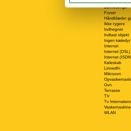
Bruser
Børnesenge
Fryser
Håndklæder gr
Ikke rygere
Indhegnet
Indtast objekt
Ingen kæledyr t
Internet
Internet (DSL)
Internet (ISDN
Køleskab
Linnedfri
Mikroovn
Opvaskemask
Ovn
Terrasse
TV
Tv Internation
Vaskemaskine
WLAN