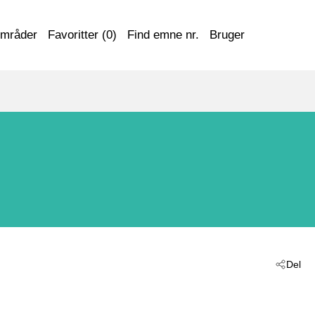
områder
Favoritter (
0
)
Find emne nr.
Bruger
Del