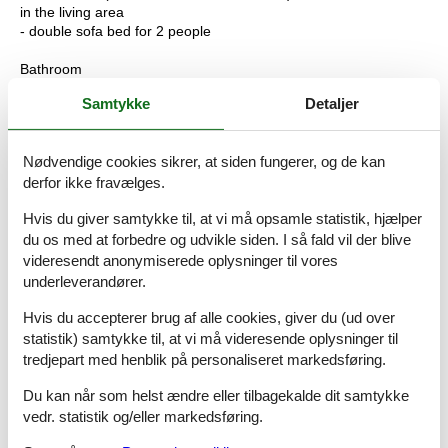
in the living area
- double sofa bed for 2 people
Bathroom
bathroom 2
Samtykke
Detaljer
- bath tub
- toilet
Nødvendige cookies sikrer, at siden fungerer, og de kan
Cooking/Living
derfor ikke fravælges.
- fridge/freezer: freezing compartment, deep freezer, fridge
- stove: gas hob, stove
Hvis du giver samtykke til, at vi må opsamle statistik, hjælper
- oven
du os med at forbedre og udvikle siden. I så fald vil der blive
- electric kettle
videresendt anonymiserede oplysninger til vores
Entertainment
underleverandører.
- TV: antenna/DVBT TV
Hvis du accepterer brug af alle cookies, giver du (ud over
Utility
statistik) samtykke til, at vi må videresende oplysninger til
- fan: 1
tredjepart med henblik på personaliseret markedsføring.
Outside area
Du kan når som helst ændre eller tilbagekalde dit samtykke
- grill/barbecue: grill/barbecue
vedr. statistik og/eller markedsføring.