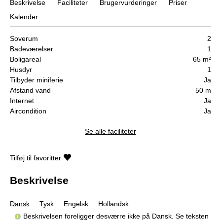
Beskrivelse
Faciliteter
Brugervurderinger
Priser
Kalender
Soverum
2
Badeværelser
1
Boligareal
65 m²
Husdyr
1
Tilbyder miniferie
Ja
Afstand vand
50 m
Internet
Ja
Aircondition
Ja
Se alle faciliteter
Tilføj til favoritter
Beskrivelse
Dansk
Tysk
Engelsk
Hollandsk
Beskrivelsen foreligger desværre ikke på Dansk. Se teksten