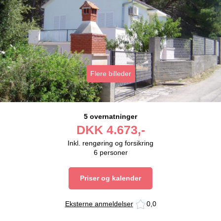
Flere billeder
5 overnatninger
DKK
4.673,-
Inkl. rengøring og forsikring
6
personer
Priser og kalender
Eksterne anmeldelser
0,0