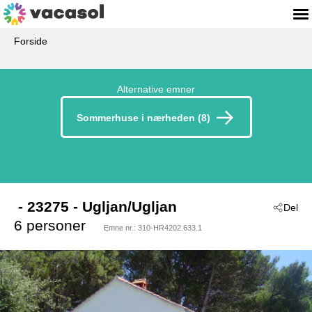
Forside
Alternative emner
Sommerhuse i nærheden (8)
 - 23275
 - Ugljan/Ugljan
Del
6 personer
Emne nr.:
310-HR4202.633.1