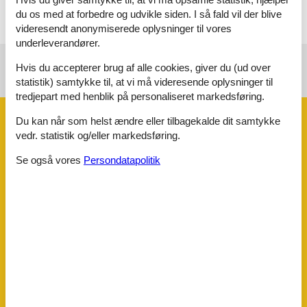
du os med at forbedre og udvikle siden. I så fald vil der blive
videresendt anonymiserede oplysninger til vores
underleverandører.
Hvis du accepterer brug af alle cookies, giver du (ud over
Se nabo emner
Se solens gang om emnet
😎
statistik) samtykke til, at vi må videresende oplysninger til
tredjepart med henblik på personaliseret markedsføring.
Faciliteter
Du kan når som helst ændre eller tilbagekalde dit samtykke
vedr. statistik og/eller markedsføring.
Se også vores
Persondatapolitik
Aktiviteter
Motionsredskaber
Bad
WC. Varmt og koldt vand
Diverse
Antal babysenge
1
Antal babystole
1
Antal husdyr
1
Antal solvogne
4
Byggemateriale: Gasbeton