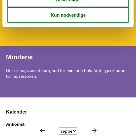
Åben grund
Wellness
Pool juni til ultimo september
Privat udendørs pool
24 m²
Miniferie
Der er begrænset mulighed for miniferie hele året, typisk uden
for højsæsonen.
Kalender
Ankomst