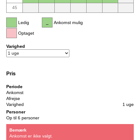
45
Ledig
Ankomst mulig
Optaget
Varighed
Pris
Periode
Ankomst
Afrejse
Varighed
1 uge
Personer
Op til 6 personer
Bemærk
Ankomst er ikke valgt.