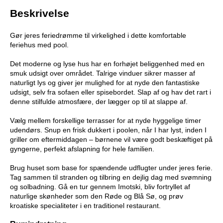
Beskrivelse
Gør jeres feriedrømme til virkelighed i dette komfortable
feriehus med pool.
Det moderne og lyse hus har en forhøjet beliggenhed med en
smuk udsigt over området. Talrige vinduer sikrer masser af
naturligt lys og giver jer mulighed for at nyde den fantastiske
udsigt, selv fra sofaen eller spisebordet. Slap af og hav det rart i
denne stilfulde atmosfære, der lægger op til at slappe af.
Vælg mellem forskellige terrasser for at nyde hyggelige timer
udendørs. Snup en frisk dukkert i poolen, når I har lyst, inden I
griller om eftermiddagen – børnene vil være godt beskæftiget på
gyngerne, perfekt afslapning for hele familien.
Brug huset som base for spændende udflugter under jeres ferie.
Tag sammen til stranden og tilbring en dejlig dag med svømning
og solbadning. Gå en tur gennem Imotski, bliv fortryllet af
naturlige skønheder som den Røde og Blå Sø, og prøv
kroatiske specialiteter i en traditionel restaurant.