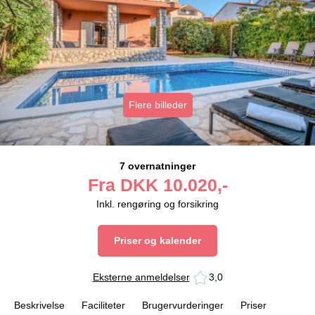
Flere billeder
7 overnatninger
Fra
DKK
10.020,-
Inkl. rengøring og forsikring
Priser og kalender
Eksterne anmeldelser
3,0
Beskrivelse
Faciliteter
Brugervurderinger
Priser