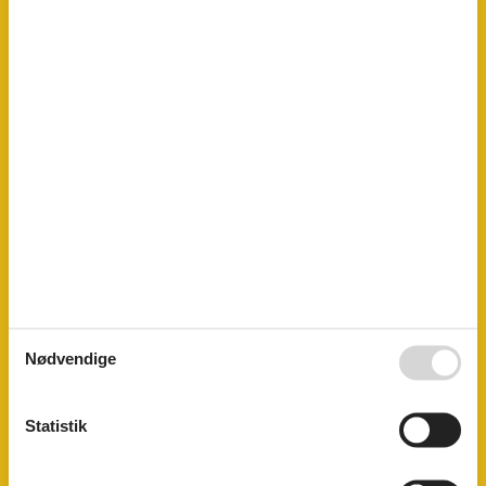
Komfur
Køleskab
Led pærer
Mountainbiking
Offentlig transport
Opvaskemaskine
Ovn
Parkering
Parkering overdækket
Pejs
Pool
Pool privat
Pool udendørs
Pool åben fra
01-05
Pool åben til
01-10
Radiator
Ridning
Sejlads
Nødvendige
Surfing
Termoruder
Terrasse
Statistik
Terrasse
Toaster
TV