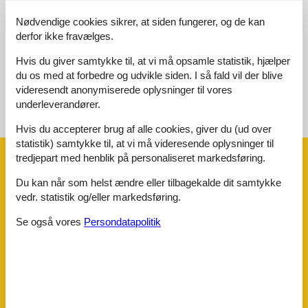
Generelt:
3,0
Nødvendige cookies sikrer, at siden fungerer, og de kan
derfor ikke fravælges.
Eksterne anmeldelser
Ingen detaljerede eksterne anmeldelser
Hvis du giver samtykke til, at vi må opsamle statistik, hjælper
du os med at forbedre og udvikle siden. I så fald vil der blive
videresendt anonymiserede oplysninger til vores
underleverandører.
Se nabo emner
Se solens gang om emnet
😎
Hvis du accepterer brug af alle cookies, giver du (ud over
statistik) samtykke til, at vi må videresende oplysninger til
tredjepart med henblik på personaliseret markedsføring.
Faciliteter
Du kan når som helst ændre eller tilbagekalde dit samtykke
vedr. statistik og/eller markedsføring.
Afstand
Center
800 m
Se også vores
Persondatapolitik
Hav
800 m
Lufthavn RJK
30,8 km
Offentlig transport
800 m
Strand
800 m
Vand
800 m
Husinfo