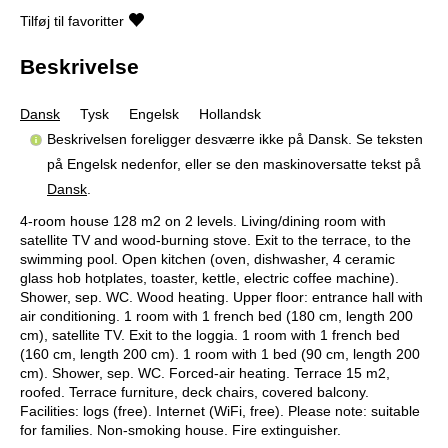
Tilføj til favoritter
Beskrivelse
Dansk
Tysk
Engelsk
Hollandsk
Beskrivelsen foreligger desværre ikke på Dansk. Se teksten
på Engelsk nedenfor, eller se den maskinoversatte tekst på
Dansk
.
4-room house 128 m2 on 2 levels. Living/dining room with
satellite TV and wood-burning stove. Exit to the terrace, to the
swimming pool. Open kitchen (oven, dishwasher, 4 ceramic
glass hob hotplates, toaster, kettle, electric coffee machine).
Shower, sep. WC. Wood heating. Upper floor: entrance hall with
air conditioning. 1 room with 1 french bed (180 cm, length 200
cm), satellite TV. Exit to the loggia. 1 room with 1 french bed
(160 cm, length 200 cm). 1 room with 1 bed (90 cm, length 200
cm). Shower, sep. WC. Forced-air heating. Terrace 15 m2,
roofed. Terrace furniture, deck chairs, covered balcony.
Facilities: logs (free). Internet (WiFi, free). Please note: suitable
for families. Non-smoking house. Fire extinguisher.