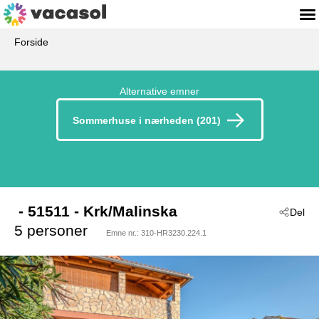
Forside
Alternative emner
Sommerhuse i nærheden (201)
 - 51511
 - Krk/Malinska
Del
5 personer
Emne nr.:
310-HR3230.224.1