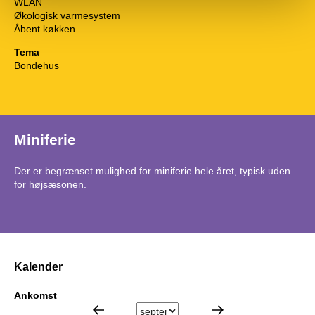
WLAN
Økologisk varmesystem
Åbent køkken
Tema
Bondehus
Miniferie
Der er begrænset mulighed for miniferie hele året, typisk uden
for højsæsonen.
Kalender
Ankomst