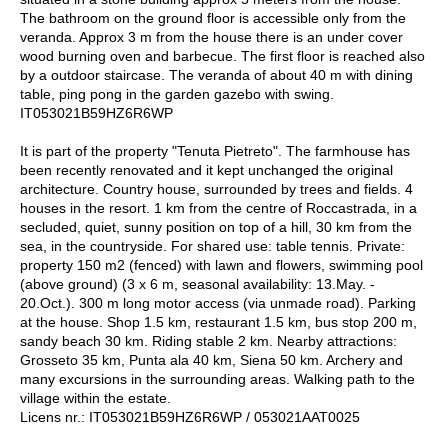
The bathroom on the ground floor is accessible only from the
veranda. Approx 3 m from the house there is an under cover
wood burning oven and barbecue. The first floor is reached also
by a outdoor staircase. The veranda of about 40 m with dining
table, ping pong in the garden gazebo with swing.
IT053021B59HZ6R6WP
It is part of the property "Tenuta Pietreto". The farmhouse has
been recently renovated and it kept unchanged the original
architecture. Country house, surrounded by trees and fields. 4
houses in the resort. 1 km from the centre of Roccastrada, in a
secluded, quiet, sunny position on top of a hill, 30 km from the
sea, in the countryside. For shared use: table tennis. Private:
property 150 m2 (fenced) with lawn and flowers, swimming pool
(above ground) (3 x 6 m, seasonal availability: 13.May. -
20.Oct.). 300 m long motor access (via unmade road). Parking
at the house. Shop 1.5 km, restaurant 1.5 km, bus stop 200 m,
sandy beach 30 km. Riding stable 2 km. Nearby attractions:
Grosseto 35 km, Punta ala 40 km, Siena 50 km. Archery and
many excursions in the surrounding areas. Walking path to the
village within the estate.
Licens nr.: IT053021B59HZ6R6WP / 053021AAT0025