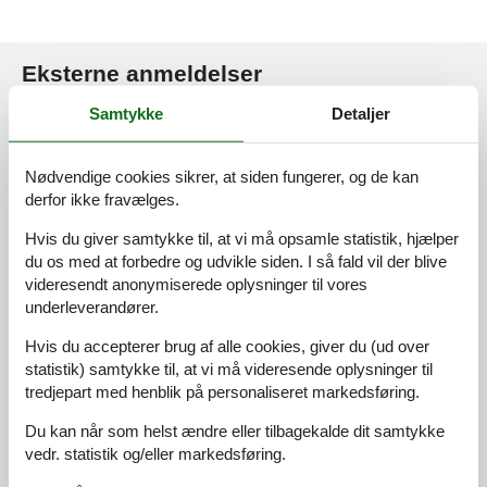
Eksterne anmeldelser
Vores gæsteanmeldelser
Eksterne anmeldelser
Samtykke
Detaljer
4,6
Nødvendige cookies sikrer, at siden fungerer, og de kan
derfor ikke fravælges.
Hvis du giver samtykke til, at vi må opsamle statistik, hjælper
Adgangsvej:
3,0
du os med at forbedre og udvikle siden. I så fald vil der blive
Interiør:
3,0
videresendt anonymiserede oplysninger til vores
underleverandører.
Køkken:
3,0
Beliggenhed:
2,0
Hvis du accepterer brug af alle cookies, giver du (ud over
statistik) samtykke til, at vi må videresende oplysninger til
Udendørs:
4,0
tredjepart med henblik på personaliseret markedsføring.
Generelt:
4,0
Du kan når som helst ændre eller tilbagekalde dit samtykke
Eksterne anmeldelser
vedr. statistik og/eller markedsføring.
Ingen detaljerede eksterne anmeldelser