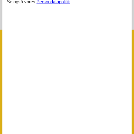
Se også vores
Persondatapolitik
Se nabo emner
Se solens gang om emnet
😎
Faciliteter
Afstand
Center
1 km
Hav
30 km
Lufthavn FLR
130,1 km
Lufthavn PSA
145,1 km
Offentlig transport
200 m
Strand
30 km
Vand
30 km
Husinfo
Aircondition
Antal badeværelser
3
Antal soveværelser
3
Antal værelser
4