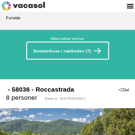
Forside
Alternative emner
Sommerhuse i nærheden (7)
 - 58036
 - Roccastrada
Del
8 personer
Emne nr.:
313-IT5370.810.1