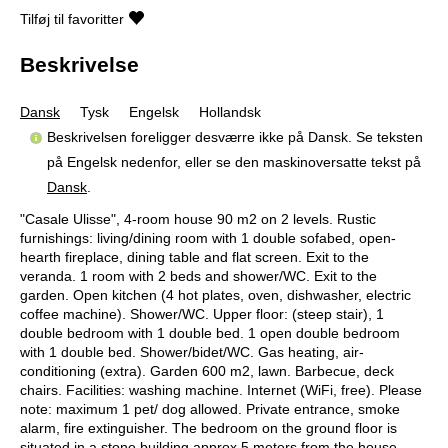
Tilføj til favoritter
Beskrivelse
Dansk
Tysk
Engelsk
Hollandsk
Beskrivelsen foreligger desværre ikke på Dansk. Se teksten
på Engelsk nedenfor, eller se den maskinoversatte tekst på
Dansk
.
"Casale Ulisse", 4-room house 90 m2 on 2 levels. Rustic
furnishings: living/dining room with 1 double sofabed, open-
hearth fireplace, dining table and flat screen. Exit to the
veranda. 1 room with 2 beds and shower/WC. Exit to the
garden. Open kitchen (4 hot plates, oven, dishwasher, electric
coffee machine). Shower/WC. Upper floor: (steep stair), 1
double bedroom with 1 double bed. 1 open double bedroom
with 1 double bed. Shower/bidet/WC. Gas heating, air-
conditioning (extra). Garden 600 m2, lawn. Barbecue, deck
chairs. Facilities: washing machine. Internet (WiFi, free). Please
note: maximum 1 pet/ dog allowed. Private entrance, smoke
alarm, fire extinguisher. The bedroom on the ground floor is
situated in a stone building approx 5 meters from the house.