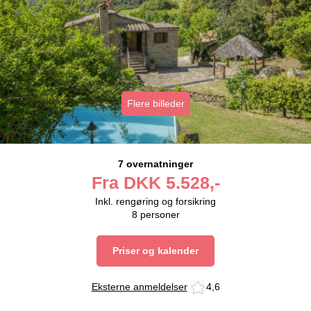
Flere billeder
7 overnatninger
Fra
DKK
5.528,-
Inkl. rengøring og forsikring
8
personer
Priser og kalender
Eksterne anmeldelser
4,6