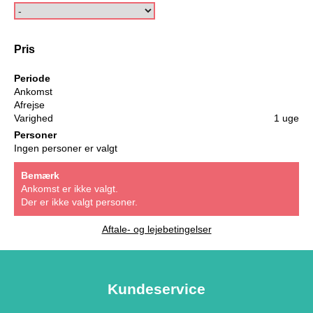
Pris
Periode
Ankomst
Afrejse
Varighed
1 uge
Personer
Ingen personer er valgt
Bemærk
Ankomst er ikke valgt.
Der er ikke valgt personer.
Aftale- og lejebetingelser
Kundeservice