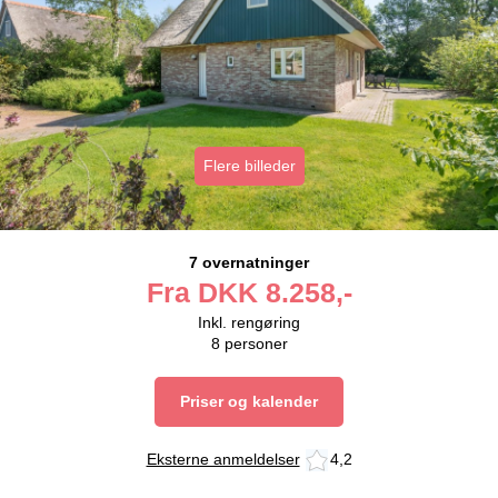
Flere billeder
7 overnatninger
Fra
DKK
8.258,-
Inkl. rengøring
8
personer
Priser og kalender
Eksterne anmeldelser
4,2