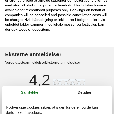
er strengt forbudt at afholde studenterfest, polterabend eller fest
med stort alkohol indtag i denne feriebolig This holiday home is
available for recreational purposes only. Bookings on behalf of
companies will be cancelled and possible cancellation costs will
be charged Hvis bådudlejning er inkluderet i boligen, eller hvis
opholdet falder sammen med lokale messer og festivaler, kan
der opkræves et depositum.
Eksterne anmeldelser
Vores gæsteanmeldelser
Eksterne anmeldelser
4,2
Samtykke
Detaljer
70 eksterne anmeldelser
Nødvendige cookies sikrer, at siden fungerer, og de kan
4,5
april 2026
derfor ikke fravælges.
Generel: