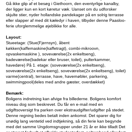
Gå ikke glip af et besøg i Giethoorn, den eventyrlige kanalby,
der ligger kun en kort køretur væk. Uanset om du udforsker
skjulte stier, nyder hollandske pandekager på en solrig terrasse
eller slapper af med dit kæledyr i haven, tilbyder denne Paasloo-
ferie uforglemmelige øjeblikke for alle.
Layout:
Stueetage: (Stue(Fjernsyn), åbent
køkken(kaffemaskine(kaffetragt), combi-mikroovn,
opvaskemaskine ), soveværelse(2x enkeltseng),
badeværelse(badekar eller bruser, toilet), pulterkammer,
havedøre) På 1. etage: (soveværelse(2x enkeltseng),
soveværelse(2x enkeltseng), soveværelse(2x enkeltseng), toilet)
varme(central), terrasse, have, havemøbler, parkering,
swimmingpool(deles med andre gæster, overdækket)
Bemærk:
Boligens indretning kan afvige fra billederne. Boligens komfort
niveau dog som beskrevet. Du får en e-mail med en
udgiftsoversigt fra parken over ekstraudgifter/udgifter på stedet.
Denne regning bedes betalt inden ankomst. Det sparer dig for
unødig lang ventetid ved indtjekning, så din ferie kan begynde
med det samme Ungdomsgrupper under 21 år er ikke tilladt Det