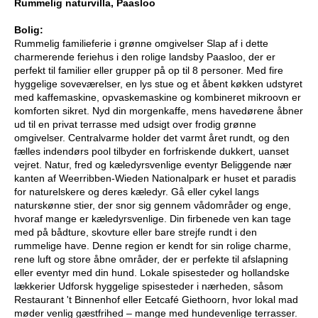
Rummelig naturvilla, Paasloo
Bolig:
Rummelig familieferie i grønne omgivelser Slap af i dette
charmerende feriehus i den rolige landsby Paasloo, der er
perfekt til familier eller grupper på op til 8 personer. Med fire
hyggelige soveværelser, en lys stue og et åbent køkken udstyret
med kaffemaskine, opvaskemaskine og kombineret mikroovn er
komforten sikret. Nyd din morgenkaffe, mens havedørene åbner
ud til en privat terrasse med udsigt over frodig grønne
omgivelser. Centralvarme holder det varmt året rundt, og den
fælles indendørs pool tilbyder en forfriskende dukkert, uanset
vejret. Natur, fred og kæledyrsvenlige eventyr Beliggende nær
kanten af Weerribben-Wieden Nationalpark er huset et paradis
for naturelskere og deres kæledyr. Gå eller cykel langs
naturskønne stier, der snor sig gennem vådområder og enge,
hvoraf mange er kæledyrsvenlige. Din firbenede ven kan tage
med på bådture, skovture eller bare strejfe rundt i den
rummelige have. Denne region er kendt for sin rolige charme,
rene luft og store åbne områder, der er perfekte til afslapning
eller eventyr med din hund. Lokale spisesteder og hollandske
lækkerier Udforsk hyggelige spisesteder i nærheden, såsom
Restaurant 't Binnenhof eller Eetcafé Giethoorn, hvor lokal mad
møder venlig gæstfrihed – mange med hundevenlige terrasser.