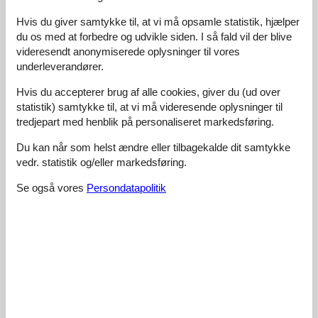
Wir haben unsere Zeit hier genossen, Der gemeinsame
Innenpool war ein schönes Merkmal, und die nahegelegenen
Hvis du giver samtykke til, at vi må opsamle statistik, hjælper
Essensmöglichkeiten waren erfreulich, Wir hatten einige
du os med at forbedre og udvikle siden. I så fald vil der blive
großartige Mahlzeiten in lokalen Restaurants, die unser Erlebnis
videresendt anonymiserede oplysninger til vores
bereichert haben,
underleverandører.
Hvis du accepterer brug af alle cookies, giver du (ud over
4,5
april 2026
statistik) samtykke til, at vi må videresende oplysninger til
Generel:
tredjepart med henblik på personaliseret markedsføring.
Great location near Weerribben-Wieden National Park! We
loved taking our dog on walks through the scenic trails, The
Du kan når som helst ændre eller tilbagekalde dit samtykke
spacious garden was perfect for him to roam around while we
vedr. statistik og/eller markedsføring.
relaxed on the terrace,
Se også vores
Persondatapolitik
4,5
marts 2026
Generel:
Dieses Ferienhaus ist wirklich gut ausgestattet, Die Kombi-
Mikrowelle war praktisch für schnelle Mahlzeiten, und die
Zentralheizung hielt uns während unseres Aufenthalts warm, Die
Gartentüren öffnen sich zu einer schönen Terrasse, die wir
jeden Abend genossen haben,
4,5
februar 2026