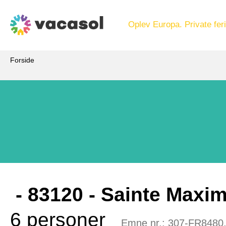
Oplev Europa. Private feri
Forside
 - 83120
 - Sainte Maxi
6 personer
Emne nr.:
307-FR8480.