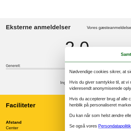
Eksterne anmeldelser
Vores gæsteanmeldelse
2,0
Samt
Generelt:
Nødvendige cookies sikrer, at si
Eksterne anmeldelser
Hvis du giver samtykke til, at vi
Ingen detaljerede eksterne anmeldels
videresendt anonymiserede oplys
Hvis du accepterer brug af alle c
Faciliteter
henblik på personaliseret marke
Du kan når som helst ændre eller
Afstand
Husinfo
Se også vores
Persondatapolitik
Center
300 m
Aircondition