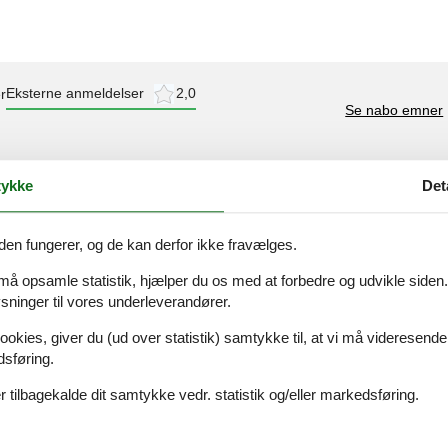
Eksterne anmeldelser
2,0
r
Se nabo emner
ykke
Det
2,0
den fungerer, og de kan derfor ikke fravælges.
 må opsamle statistik, hjælper du os med at forbedre og udvikle siden. I
er
ninger til vores underleverandører.
ookies, giver du (ud over statistik) samtykke til, at vi må videresende
dsføring.
 tilbagekalde dit samtykke vedr. statistik og/eller markedsføring.
Tema
Sol strand