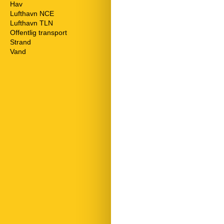
Hav
150 m
Antal badevær
Lufthavn NCE
95,5 km
Antal sovevær
Lufthavn TLN
54,7 km
Antal værelser
Offentlig transport
1 km
Badning ved h
Strand
400 m
Billard
Vand
150 m
Boligareal
Børnesenge
Cykling ruter
Elektrisk kaff
Elevator
Fitness
Frisk brød
Førstehjælpsk
Genbrugsstati
Have
Husdyr
Håndklæder gr
Indtast objekt
Intet engangs
Komfur
Kæledyr max
Køleskab
Linnedfri
Opvaskemask