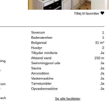
Tilføj til favoritter
Soverum
1
Badeværelser
1
Boligareal
31 m²
Husdyr
2
Tilbyder miniferie
Ja
Afstand vand
150 m
ning
Swimmingpool ude
Ja
Sauna
Ja
s
Aircondition
Ja
Vaskemaskine
Ja
Tørretumbler
Ja
from
-
Opvaskemaskine
Ja
each
Se alle faciliteter