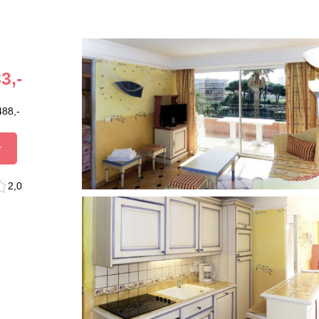
3,-
488,-
r
2,0