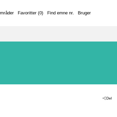
områder
Favoritter (
0
)
Find emne nr.
Bruger
Del