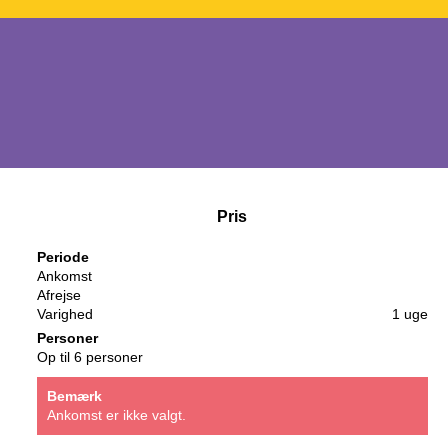
Pris
Periode
Ankomst
Afrejse
Varighed
1 uge
Personer
Op til 6 personer
Bemærk
Ankomst er ikke valgt.