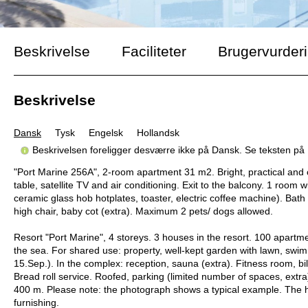
Beskrivelse
Faciliteter
Brugervurder
Beskrivelse
Dansk
Tysk
Engelsk
Hollandsk
Beskrivelsen foreligger desværre ikke på Dansk. Se teksten på
"Port Marine 256A", 2-room apartment 31 m2. Bright, practical and co
table, satellite TV and air conditioning. Exit to the balcony. 1 room
ceramic glass hob hotplates, toaster, electric coffee machine). Bath 
high chair, baby cot (extra). Maximum 2 pets/ dogs allowed.
Resort "Port Marine", 4 storeys. 3 houses in the resort. 100 apart
the sea. For shared use: property, well-kept garden with lawn, swim
15.Sep.). In the complex: reception, sauna (extra). Fitness room, bill
Bread roll service. Roofed, parking (limited number of spaces, ext
400 m. Please note: the photograph shows a typical example. The hol
furnishing.