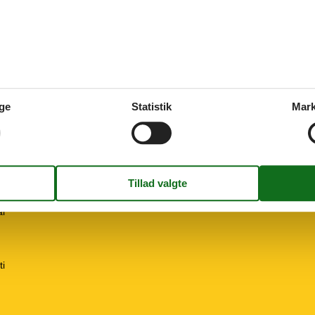
rdækket
s
15-05
15-09
ge
Statistik
Mark
al
ti