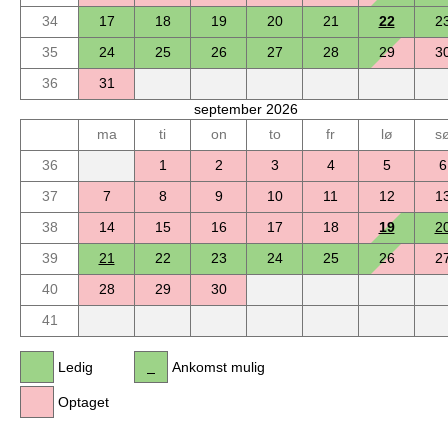
34
17
18
19
20
21
22
2
35
24
25
26
27
28
29
3
36
31
september 2026
ma
ti
on
to
fr
lø
s
36
1
2
3
4
5
6
37
7
8
9
10
11
12
1
38
14
15
16
17
18
19
2
39
21
22
23
24
25
26
2
40
28
29
30
41
Ledig
Ankomst mulig
Optaget