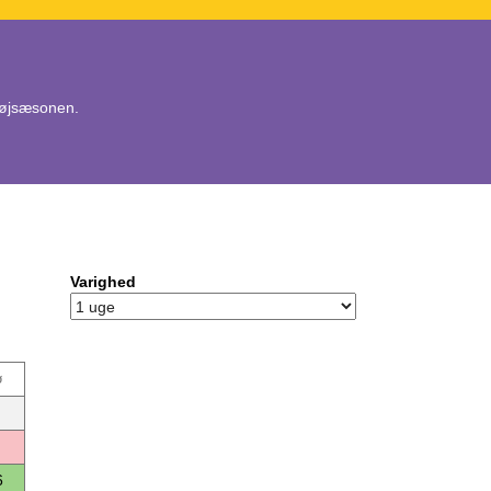
 højsæsonen.
Varighed
ø
6