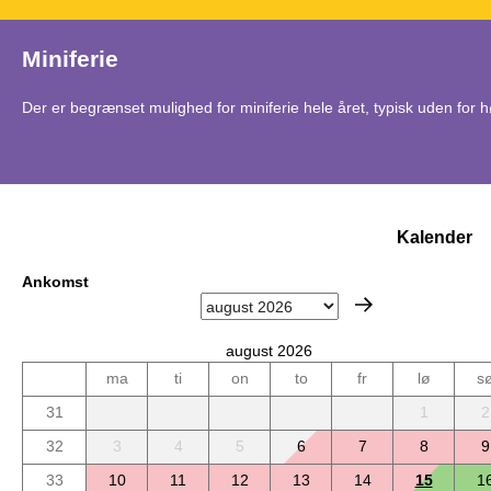
Miniferie
Der er begrænset mulighed for miniferie hele året, typisk uden for
Kalender
Ankomst
august 2026
ma
ti
on
to
fr
lø
s
31
1
2
32
3
4
5
6
7
8
9
33
10
11
12
13
14
15
1