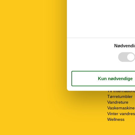
Parkering
Parkering ove
Pool
Pool udendør
Pool åben fra
Pool åben til
Radiator
Reception
Nødvendi
Ridning
Sauna
Sejlads
Tekøkken
Terrasse
Toaster
TV
Tv Internation
Tørretumbler
Vandreture
Vaskemaskine
Vinter vandres
Wellness