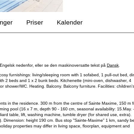
inger
Priser
Kalender
 Engelsk nedenfor, eller se den maskinoversatte tekst på
Dansk
.
sy furnishings: living/sleeping room with 1 sofabed, 1 pull-out bed, di
 with 2 beds and 1 x 2 bunk beds. Kitchenette (mini-oven, dishwasher, 4
or shower/WC. Heating. Balcony. Balcony furniture. Facilities: children'
ments in the residence. 300 m from the centre of Sainte Maxime, 150 m 
ming pool (16 x 7 m, depth 90 - 160 cm, seasonal availability: 15.May. 
iard table, lift, washing machine, tumble dryer (for shared use, extra).
ra). Dimension: height 190 cm. Bus stop "Sainte-Maxime" 1 km, sandy b
iday properties may differ in living space, floorplan, equipment and