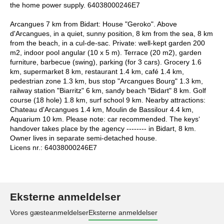
the home power supply. 64038000246E7
Arcangues 7 km from Bidart: House "Geroko". Above
d'Arcangues, in a quiet, sunny position, 8 km from the sea, 8 km
from the beach, in a cul-de-sac. Private: well-kept garden 200
m2, indoor pool angular (10 x 5 m). Terrace (20 m2), garden
furniture, barbecue (swing), parking (for 3 cars). Grocery 1.6
km, supermarket 8 km, restaurant 1.4 km, café 1.4 km,
pedestrian zone 1.3 km, bus stop "Arcangues Bourg" 1.3 km,
railway station "Biarritz" 6 km, sandy beach "Bidart" 8 km. Golf
course (18 hole) 1.8 km, surf school 9 km. Nearby attractions:
Chateau d'Arcangues 1.4 km, Moulin de Bassilour 4.4 km,
Aquarium 10 km. Please note: car recommended. The keys‘
handover takes place by the agency -------- in Bidart, 8 km.
Owner lives in separate semi-detached house.
Licens nr.: 64038000246E7
Eksterne anmeldelser
Vores gæsteanmeldelser
Eksterne anmeldelser