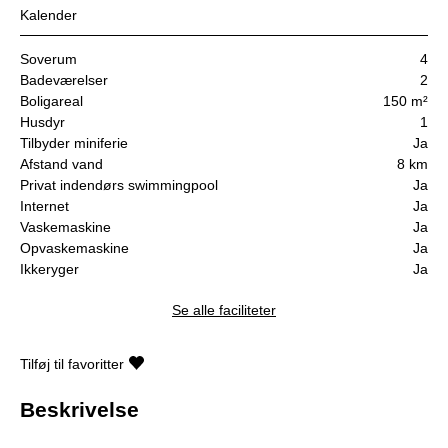
Kalender
Soverum
4
Badeværelser
2
Boligareal
150 m²
Husdyr
1
Tilbyder miniferie
Ja
Afstand vand
8 km
Privat indendørs swimmingpool
Ja
Internet
Ja
Vaskemaskine
Ja
Opvaskemaskine
Ja
Ikkeryger
Ja
Se alle faciliteter
Tilføj til favoritter
Beskrivelse