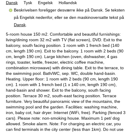
Dansk
Tysk
Engelsk
Hollandsk
Beskrivelsen foreligger desværre ikke på Dansk. Se teksten
på Engelsk nedenfor, eller se den maskinoversatte tekst på
Dansk
.
5-room house 150 m2. Comfortable and beautiful furnishings:
living/dining room 32 m2 with TV (flat screen), DVD. Exit to the
balcony, south facing position. 1 room with 1 french bed (140
cm, length 190 cm). Exit to the balcony. 1 room with 2 beds (90
cm, length 190 cm). Large kitchen (oven, dishwasher, 4 gas
rings, toaster, kettle, freezer, electric coffee machine,
combination microwave) with dining table. Exit to the terrace, to
the swimming pool. Bath/WC, sep. WC, double hand-basin.
Heating. Upper floor: 1 room with 2 beds (90 cm, length 190
cm). 1 room with 1 french bed (1 x 140 cm, length 190 cm),
hand-basin and shower. Exit to the balcony, south facing
position. Terrace 30 m2, south-east facing position. Terrace
furniture. Very beautiful panoramic view of the mountains, the
swimming pool and the garden. Facilities: washing machine,
iron, baby cot, hair dryer. Internet (WiFi, free). Parking (fenced 3
cars). Please note: non-smoking house. Maximum 1 pet/ dog
allowed. Smoke alarm. Note: For charging an electric car, you
can find terminals in the city center (less than 1km). Do not use