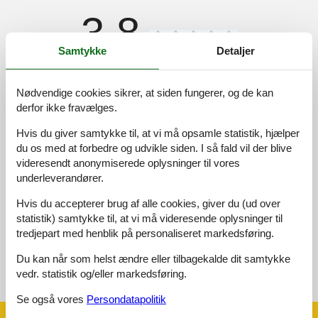
3,8
Samtykke
Detaljer
Adgangsvej:
2,0
Nødvendige cookies sikrer, at siden fungerer, og de kan
Interiør:
2,0
derfor ikke fravælges.
Køkken:
3,0
Hvis du giver samtykke til, at vi må opsamle statistik, hjælper
Beliggenhed:
3,0
du os med at forbedre og udvikle siden. I så fald vil der blive
Udendørs:
4,0
videresendt anonymiserede oplysninger til vores
Generelt:
3,0
underleverandører.
Hvis du accepterer brug af alle cookies, giver du (ud over
Eksterne anmeldelser
Ingen detaljerede eksterne anmeldelser
statistik) samtykke til, at vi må videresende oplysninger til
tredjepart med henblik på personaliseret markedsføring.
Du kan når som helst ændre eller tilbagekalde dit samtykke
vedr. statistik og/eller markedsføring.
Se nabo emner
Se solens gang om emnet
😎
Se også vores
Persondatapolitik