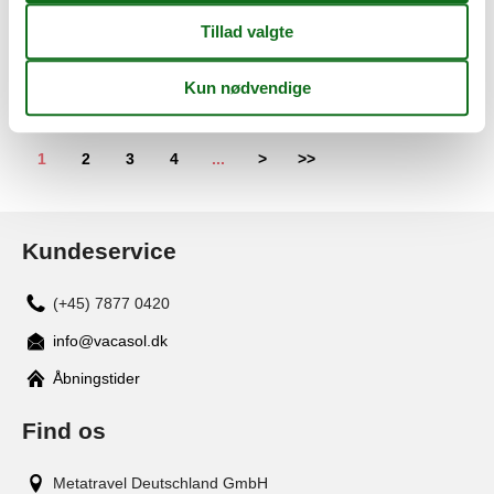
Sommerhus - 6 personer - 99130 - Kittilä
Emne nr.:
319-FI1600.665.1
6 personer
1
2
3
4
...
>
>>
Kundeservice
(+45) 7877 0420
info@vacasol.dk
Åbningstider
Find os
Metatravel Deutschland GmbH