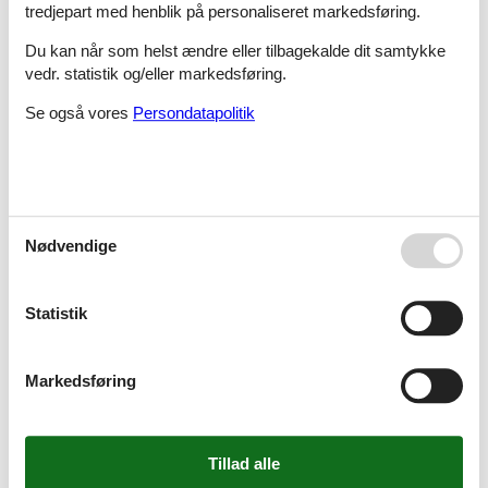
tredjepart med henblik på personaliseret markedsføring.
Du kan når som helst ændre eller tilbagekalde dit samtykke
vedr. statistik og/eller markedsføring.
Sommerhus - 8 personer - 99130 - Kittilä
Se også vores
Persondatapolitik
Emne nr.:
319-FI1600.1010.1
8 personer
Sommerhus - 6 personer - 99130 - Kittilä
Nødvendige
Emne nr.:
319-FI1600.906.1
6 personer
Statistik
Sommerhus - 6 personer - 99150 - Kittilä
Markedsføring
Emne nr.:
319-FI1600.1000.1
6 personer