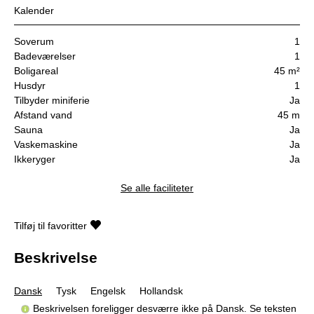
Kalender
Soverum
1
Badeværelser
1
Boligareal
45 m²
Husdyr
1
Tilbyder miniferie
Ja
Afstand vand
45 m
Sauna
Ja
Vaskemaskine
Ja
Ikkeryger
Ja
Se alle faciliteter
Tilføj til favoritter
Beskrivelse
Dansk
Tysk
Engelsk
Hollandsk
Beskrivelsen foreligger desværre ikke på Dansk. Se teksten