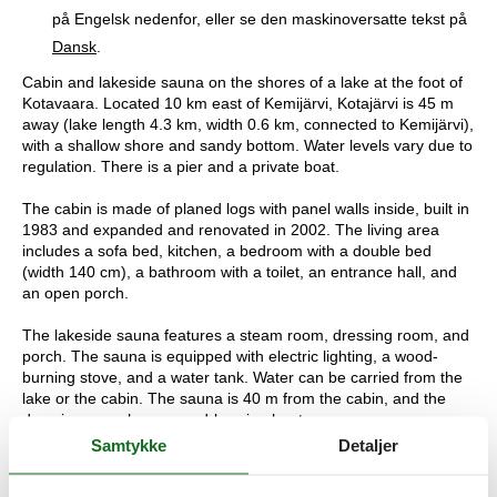
på Engelsk nedenfor, eller se den maskinoversatte tekst på
Dansk
.
Cabin and lakeside sauna on the shores of a lake at the foot of
Kotavaara. Located 10 km east of Kemijärvi, Kotajärvi is 45 m
away (lake length 4.3 km, width 0.6 km, connected to Kemijärvi),
with a shallow shore and sandy bottom. Water levels vary due to
regulation. There is a pier and a private boat.
The cabin is made of planed logs with panel walls inside, built in
1983 and expanded and renovated in 2002. The living area
includes a sofa bed, kitchen, a bedroom with a double bed
(width 140 cm), a bathroom with a toilet, an entrance hall, and
an open porch.
The lakeside sauna features a steam room, dressing room, and
porch. The sauna is equipped with electric lighting, a wood-
burning stove, and a water tank. Water can be carried from the
lake or the cabin. The sauna is 40 m from the cabin, and the
dressing room has a wood-burning heater.
Samtykke
Detaljer
There is a kennel with a doghouse for a dog.
Additionally, the cabin is equipped with a smoking oven.