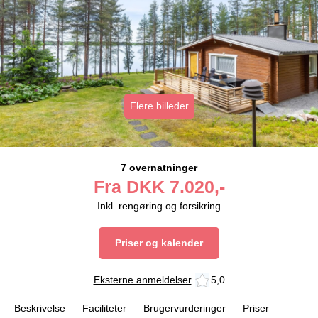
Flere billeder
7 overnatninger
Fra
DKK
7.020,-
Inkl. rengøring og forsikring
Priser og kalender
Eksterne anmeldelser
5,0
Beskrivelse
Faciliteter
Brugervurderinger
Priser