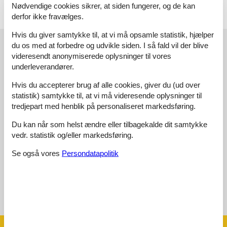
Nødvendige cookies sikrer, at siden fungerer, og de kan
derfor ikke fravælges.
Hvis du giver samtykke til, at vi må opsamle statistik, hjælper
Eksterne anmeldelser
du os med at forbedre og udvikle siden. I så fald vil der blive
videresendt anonymiserede oplysninger til vores
Vores gæsteanmeldelser
Eksterne anmeldelser
underleverandører.
5,0
Hvis du accepterer brug af alle cookies, giver du (ud over
statistik) samtykke til, at vi må videresende oplysninger til
tredjepart med henblik på personaliseret markedsføring.
Du kan når som helst ændre eller tilbagekalde dit samtykke
Generelt:
3,0
vedr. statistik og/eller markedsføring.
Eksterne anmeldelser
Se også vores
Persondatapolitik
Ingen detaljerede eksterne anmeldelser
Se nabo emner
Se solens gang om emnet
😎