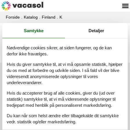
Forside
Katalog
Finland
K
Samtykke
Detaljer
Katalog - Finland - Kemiönsaari
Nødvendige cookies sikrer, at siden fungerer, og de kan
<<
<
1
2
3
derfor ikke fravælges.
Hvis du giver samtykke til, at vi må opsamle statistik, hjælper
du os med at forbedre og udvikle siden. I så fald vil der blive
Kundeservice
videresendt anonymiserede oplysninger til vores
underleverandører.
(+45) 7877 0420
Hvis du accepterer brug af alle cookies, giver du (ud over
info@vacasol.dk
statistik) samtykke til, at vi må videresende oplysninger til
tredjepart med henblik på personaliseret markedsføring.
Åbningstider
Du kan når som helst ændre eller tilbagekalde dit samtykke
Find os
vedr. statistik og/eller markedsføring.