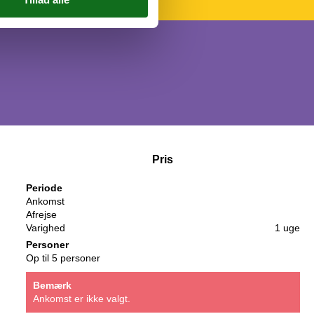
Pris
Periode
Ankomst
Afrejse
Varighed
1 uge
Personer
Op til 5 personer
Bemærk
Ankomst er ikke valgt.