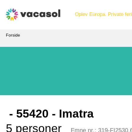
Oplev Europa. Private feri
Forside
 - 55420
 - Imatra
5 personer
Emne nr.:
319-FI2530.