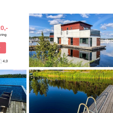
0,-
kring
r
4,0