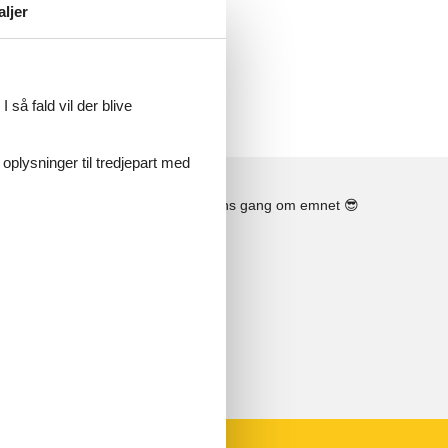
aljer
he
g to
 så fald vil der blive
 oplysninger til tredjepart med
Se solens gang om emnet
😎