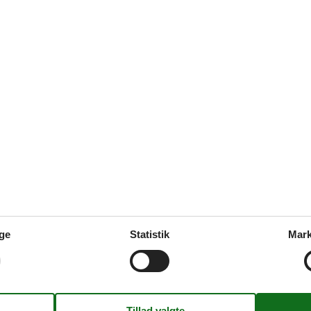
Tema
elser
1
By ved søen
elser
1
2
søen
62 m²
1
pe af sommer
atis
ge
Statistik
Mark
ine