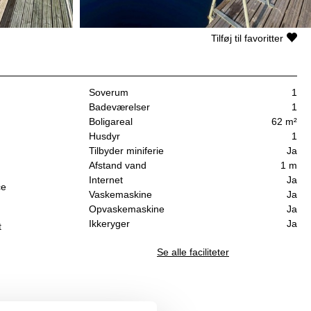
Tilføj til favoritter
Soverum
1
Badeværelser
1
Boligareal
62 m²
Husdyr
1
Tilbyder miniferie
Ja
Afstand vand
1 m
Internet
Ja
ce
Vaskemaskine
Ja
Opvaskemaskine
Ja
Ikkeryger
Ja
t
Se alle faciliteter