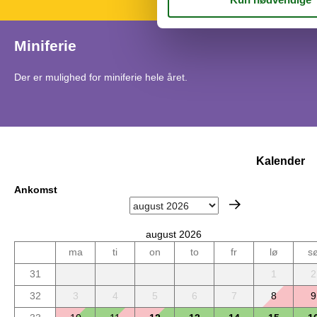
Miniferie
Der er mulighed for miniferie hele året.
Kalender
Ankomst
august 2026
ma
ti
on
to
fr
lø
s
31
1
2
32
3
4
5
6
7
8
9