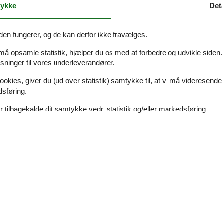
ykke
Det
d private bathroom with shower, WC and washing machine. Sofa bed in t
ve a pet with you, please choose the additional service "pet fee" accordin
den fungerer, og de kan derfor ikke fravælges.
 må opsamle statistik, hjælper du os med at forbedre og udvikle siden. I
ninger til vores underleverandører.
ookies, giver du (ud over statistik) samtykke til, at vi må videresende
dsføring.
Eksterne anmeldelser
4,0
r
Se nabo emner
 tilbagekalde dit samtykke vedr. statistik og/eller markedsføring.
4,0
er