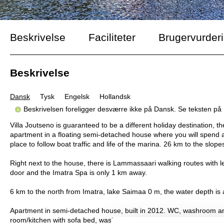
Beskrivelse
Faciliteter
Brugervurder
Beskrivelse
Dansk
Tysk
Engelsk
Hollandsk
Beskrivelsen foreligger desværre ikke på Dansk. Se teksten på
Villa Joutseno is guaranteed to be a different holiday destination, t
apartment in a floating semi-detached house where you will spend a q
place to follow boat traffic and life of the marina. 26 km to the slope
Right next to the house, there is Lammassaari walking routes with l
door and the Imatra Spa is only 1 km away.
6 km to the north from Imatra, lake Saimaa 0 m, the water depth is
Apartment in semi-detached house, built in 2012. WC, washroom and 
room/kitchen with sofa bed, washroom and sauna.