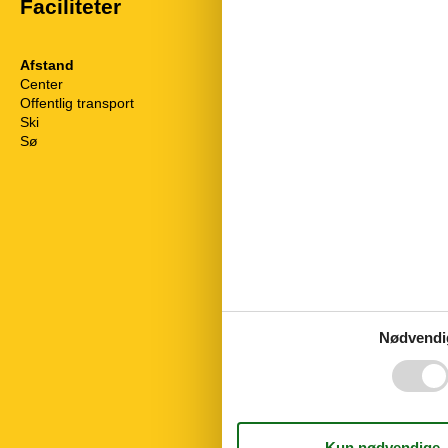
Faciliteter
Afstand
Husinfo
Center
5 km
Antal badevær
Offentlig transport
1 km
Antal sovevær
Ski
26 km
Antal værelser
Sø
1 m
Badning ved 
Boligareal
Husdyr
Hvile og slap
Håndklæder gr
Ikke rygere
Internet
Køleskab
Linnedfri
Mikroovn
Natur
Nødvendi
Opvaskemask
TV
Vaskemaskine
WLAN