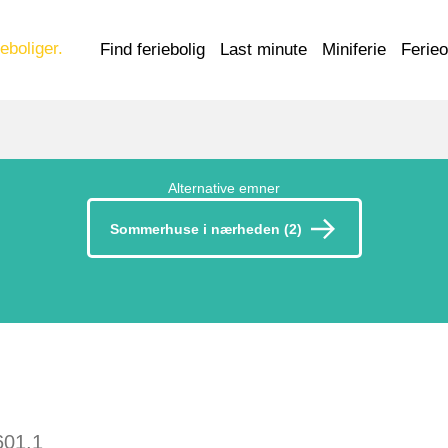
eboliger.
Find feriebolig
Last minute
Miniferie
Ferie
Alternative emner
Sommerhuse i nærheden (2)
601.1