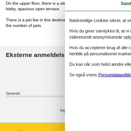
Samt
On the upper floor, there is a sleeping alcove with double bed an
lobby, spacious open terrace.
There is a pet fee in this destination. Pets fee is per pet. If you ha
Nødvendige cookies sikrer, at si
the number of pets.
Hvis du giver samtykke til, at vi
videresendt anonymiserede oplys
Hvis du accepterer brug af alle c
henblik på personaliseret marke
Eksterne anmeldelser
Vores gæsteanmeldelse
Du kan når som helst ændre eller
4,0
Se også vores
Persondatapolitik
Generelt:
Eksterne anmeldelser
Ingen detaljerede eksterne anmeldels