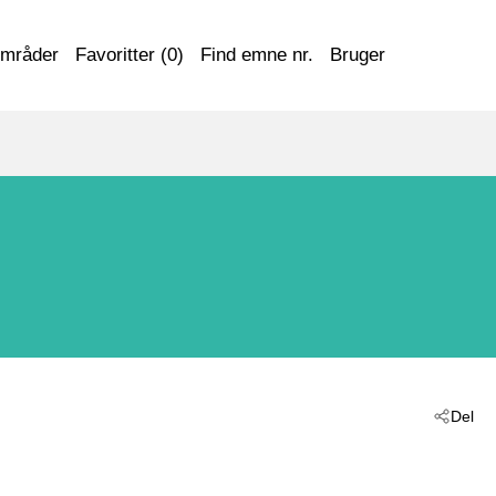
områder
Favoritter (
0
)
Find emne nr.
Bruger
Del