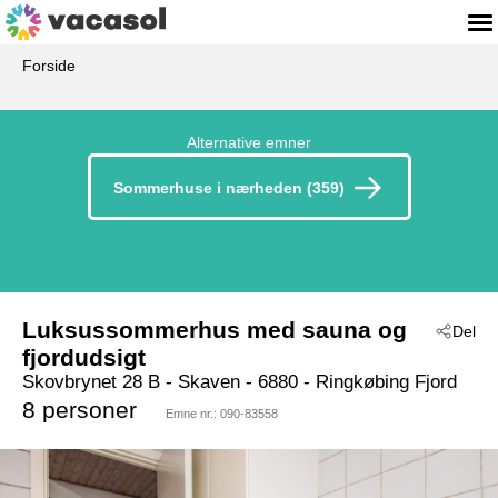
Forside
Alternative emner
Sommerhuse i nærheden (359)
Luksussommerhus med sauna og
Del
fjordudsigt
Skovbrynet 28 B
 - Skaven
 - 6880
 - Ringkøbing Fjord
8 personer
Emne nr.:
090-83558