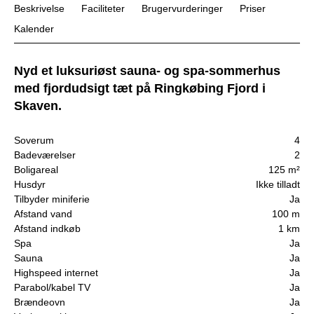
Beskrivelse
Faciliteter
Brugervurderinger
Priser
Kalender
Nyd et luksuriøst sauna- og spa-sommerhus
med fjordudsigt tæt på Ringkøbing Fjord i
Skaven.
Soverum
4
Badeværelser
2
Boligareal
125 m²
Husdyr
Ikke tilladt
Tilbyder miniferie
Ja
Afstand vand
100 m
Afstand indkøb
1 km
Spa
Ja
Sauna
Ja
Highspeed internet
Ja
Parabol/kabel TV
Ja
Brændeovn
Ja