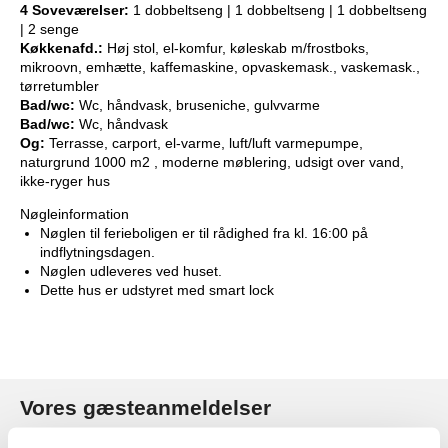
4 Soveværelser:
1 dobbeltseng | 1 dobbeltseng | 1 dobbeltseng
| 2 senge
Køkkenafd.:
Høj stol, el-komfur, køleskab m/frostboks,
mikroovn, emhætte, kaffemaskine, opvaskemask., vaskemask.,
tørretumbler
Bad/wc:
Wc, håndvask, bruseniche, gulvvarme
Bad/wc:
Wc, håndvask
Og:
Terrasse, carport, el-varme, luft/luft varmepumpe,
naturgrund 1000 m2 , moderne møblering, udsigt over vand,
ikke-ryger hus
Nøgleinformation
Nøglen til ferieboligen er til rådighed fra kl. 16:00 på
indflytningsdagen.
Nøglen udleveres ved huset.
Dette hus er udstyret med smart lock
Vores gæsteanmeldelser
Vores gæsteanmeldelser
Eksterne anmeldelser