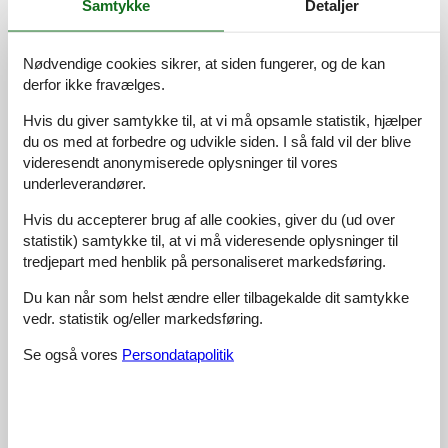
Samtykke
Detaljer
2,5
Baseret på
2
vurderinger
Nødvendige cookies sikrer, at siden fungerer, og de kan
derfor ikke fravælges.
Sidste vurdering fra d. 04-04-2024
Hvis du giver samtykke til, at vi må opsamle statistik, hjælper
du os med at forbedre og udvikle siden. I så fald vil der blive
5
(0)
4
(0)
videresendt anonymiserede oplysninger til vores
3
(1)
underleverandører.
2
(1)
1
(0)
Hvis du accepterer brug af alle cookies, giver du (ud over
Kommentarer
statistik) samtykke til, at vi må videresende oplysninger til
1 vurdering har kommentar på dansk.
tredjepart med henblik på personaliseret markedsføring.
Du kan når som helst ændre eller tilbagekalde dit samtykke
8
0
0
7
voksne
børn
2023 april
husdyr
overnat
vedr. statistik og/eller markedsføring.
Huset er dårlig vedligeholdt
Se også vores
Persondatapolitik
Se nabo emner
Se solens gang om emnet
😎