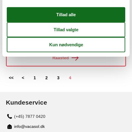
Rågeleje
Råsted
Raasted
<<
<
1
2
3
4
Kundeservice
(+45) 7877 0420
info@vacasol.dk