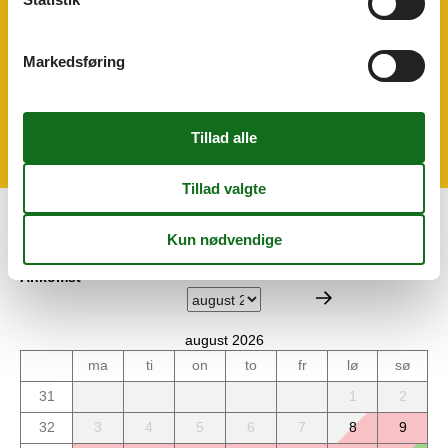
Køleskab
Opvaskemaskine
Ovn og el-plader
Markedsføring
Udendørs
Anlagt have
200 m²
Havemøbler
Kalender
Ankomst
august 2026
ma
ti
on
to
fr
lø
sø
31
1
2
32
3
4
5
6
7
8
9