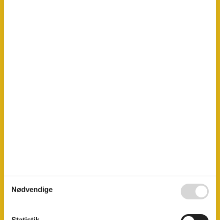
El og varme excl.
Feriehus
100 m²
Helårshus
Helårsisoleret
Kæledyr Nej
Opvarmning, Centralvarme
Parabol
Selvbetjent check-in
Vand inkl.
Vaskemaskine
El artikler
1 TV
Internet (trådløst)
I nærheden
Afs. til nærmeste vand/badning
1,2 km
Afstand til indkøb
2 km
Koncepter
Røgfrit hus
Nødvendige
Køkken
Emhætte
Køkkenet har v/k vand
Statistik