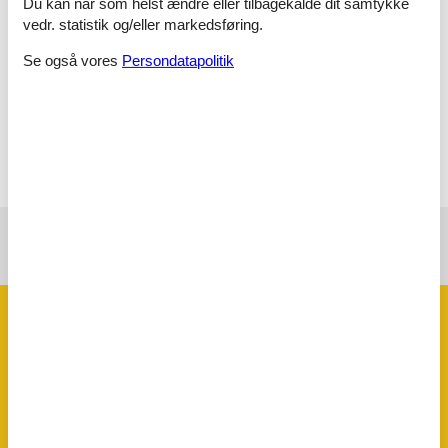
Dobbeltseng
Du kan når som helst ændre eller tilbagekalde dit samtykke
vedr. statistik og/eller markedsføring.
Badeværelse
Se også vores
Persondatapolitik
Varmt og koldt vand, Bruser
Terrasse
Åben terrasse
Se nabo emner
Se solens gang om emnet
😎
Faciliteter
Bad
Varmt og koldt vand
Diverse