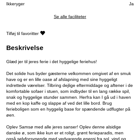
Ikkeryger
Ja
Se alle faciliteter
Tilføj til favoritter
Beskrivelse
Glæd jer til jeres ferie i det hyggelige feriehus!
Det solide hus byder gæsterne velkommen omgivet af en smuk
have og er en lille oase af afslapning med sine hyggeligt
indrettede værelser. Tilbring dejlige eftermiddage og aftener i de
komfortable sofaer i stuen, som indbyder til en lang række spil,
snak og hyggelige stunder sammen. Herfra kan I gå ud i haven
med en kop kaffe og slappe af ved det lille bord. Brug
ferieboligen som en hyggelig base for spændende udflugter på
øen.
Oplev Samsø med alle jeres sanser! Oplev denne alsidige
danske ø, som ikke kun er et roligt, grønt ferieparadis, men
også selvforsynende med vedvarende energi fra sol, vind og