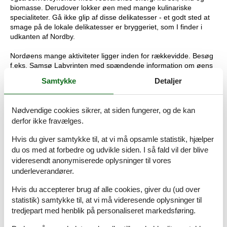
biomasse. Derudover lokker øen med mange kulinariske
specialiteter. Gå ikke glip af disse delikatesser - et godt sted at
smage på de lokale delikatesser er bryggeriet, som I finder i
udkanten af Nordby.
Nordøens mange aktiviteter ligger inden for rækkevidde. Besøg
f.eks. Samsø Labyrinten med spændende information om øens
flora og fauna, som glæder både voksne og børn og betragtes
Samtykke
Detaljer
som den største labyrint i verden! Søholm Operaen ved kirken i
Nordby er også en kulturel attraktion inden for rækkevidde, og
udstillingen i det gamle posthus, der nu fungerer som bibliotek,
Nødvendige cookies sikrer, at siden fungerer, og de kan
giver oplysninger om øens historie.
derfor ikke fravælges.
Rumindretning
Hvis du giver samtykke til, at vi må opsamle statistik, hjælper
du os med at forbedre og udvikle siden. I så fald vil der blive
Feriebolig
videresendt anonymiserede oplysninger til vores
Soveværelse, 1 person
Køjeseng
underleverandører.
Hvis du accepterer brug af alle cookies, giver du (ud over
Soveværelse, 2 personer
Dobbeltseng
statistik) samtykke til, at vi må videresende oplysninger til
tredjepart med henblik på personaliseret markedsføring.
Soveværelse, 2 personer