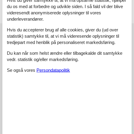
Hvis du giver samtykke til, at vi må opsamle statistik, hjælper
du os med at forbedre og udvikle siden. I så fald vil der blive
videresendt anonymiserede oplysninger til vores
underleverandører.
Hvis du accepterer brug af alle cookies, giver du (ud over
Vores gæsteanmeldelser
statistik) samtykke til, at vi må videresende oplysninger til
Vores gæsteanmeldelser
Eksterne anmeldelser
tredjepart med henblik på personaliseret markedsføring.
Du kan når som helst ændre eller tilbagekalde dit samtykke
3,5
Baseret på
2
vurderinger
vedr. statistik og/eller markedsføring.
Se også vores
Persondatapolitik
Sidste vurdering fra d. 06-07-2025
5
(0)
4
(1)
3
(1)
2
(0)
1
(0)
Kommentarer
1 vurdering har kommentar på dansk.