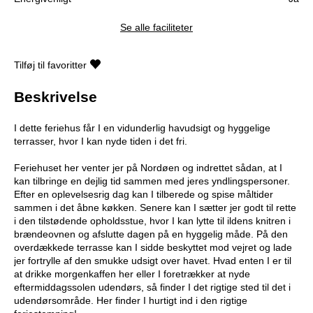
Se alle faciliteter
Tilføj til favoritter
Beskrivelse
I dette feriehus får I en vidunderlig havudsigt og hyggelige
terrasser, hvor I kan nyde tiden i det fri.
Feriehuset her venter jer på Nordøen og indrettet sådan, at I
kan tilbringe en dejlig tid sammen med jeres yndlingspersoner.
Efter en oplevelsesrig dag kan I tilberede og spise måltider
sammen i det åbne køkken. Senere kan I sætter jer godt til rette
i den tilstødende opholdsstue, hvor I kan lytte til ildens knitren i
brændeovnen og afslutte dagen på en hyggelig måde. På den
overdækkede terrasse kan I sidde beskyttet mod vejret og lade
jer fortrylle af den smukke udsigt over havet. Hvad enten I er til
at drikke morgenkaffen her eller I foretrækker at nyde
eftermiddagssolen udendørs, så finder I det rigtige sted til det i
udendørsområde. Her finder I hurtigt ind i den rigtige