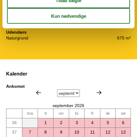
Frostboks
Køkkenet har v/k vand
Køleskab
Ovn og el-plader
4 kogeplader
Udendørs
Naturgrund
675 m²
Kalender
Ankomst
september 2026
ma
ti
on
to
fr
lø
sø
36
1
2
3
4
5
6
37
7
8
9
10
11
12
13