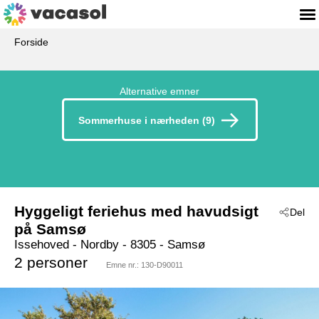
Forside
Alternative emner
Sommerhuse i nærheden (9)
Hyggeligt feriehus med havudsigt
Del
på Samsø
Issehoved
 - Nordby
 - 8305
 - Samsø
2 personer
Emne nr.:
130-D90011