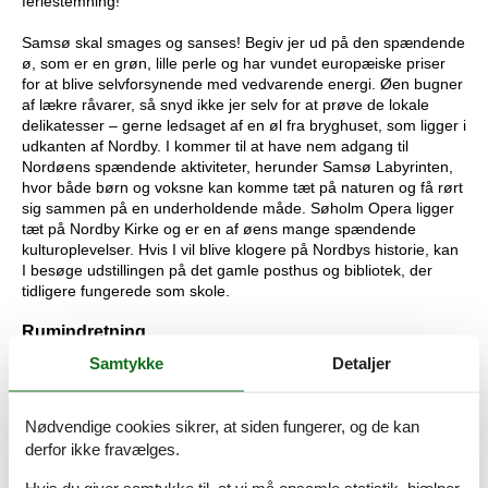
feriestemning!
Samsø skal smages og sanses! Begiv jer ud på den spændende
ø, som er en grøn, lille perle og har vundet europæiske priser
for at blive selvforsynende med vedvarende energi. Øen bugner
af lækre råvarer, så snyd ikke jer selv for at prøve de lokale
delikatesser – gerne ledsaget af en øl fra bryghuset, som ligger i
udkanten af Nordby. I kommer til at have nem adgang til
Nordøens spændende aktiviteter, herunder Samsø Labyrinten,
hvor både børn og voksne kan komme tæt på naturen og få rørt
sig sammen på en underholdende måde. Søholm Opera ligger
tæt på Nordby Kirke og er en af øens mange spændende
kulturoplevelser. Hvis I vil blive klogere på Nordbys historie, kan
I besøge udstillingen på det gamle posthus og bibliotek, der
tidligere fungerede som skole.
Rumindretning
Samtykke
Detaljer
Feriebolig
Soveværelse, 2 personer
Enkelt seng
Nødvendige cookies sikrer, at siden fungerer, og de kan
derfor ikke fravælges.
Badeværelse
Varmt og koldt vand, Bruser