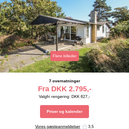
Flere billeder
7 overnatninger
Fra
DKK
2.795,-
Valgfri rengøring: DKK 827,-
Priser og kalender
Vores gæsteanmeldelser
3,5