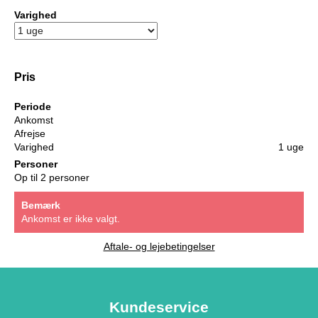
Varighed
Pris
Periode
Ankomst
Afrejse
Varighed
1 uge
Personer
Op til 2 personer
Bemærk
Ankomst er ikke valgt.
Aftale- og lejebetingelser
Kundeservice