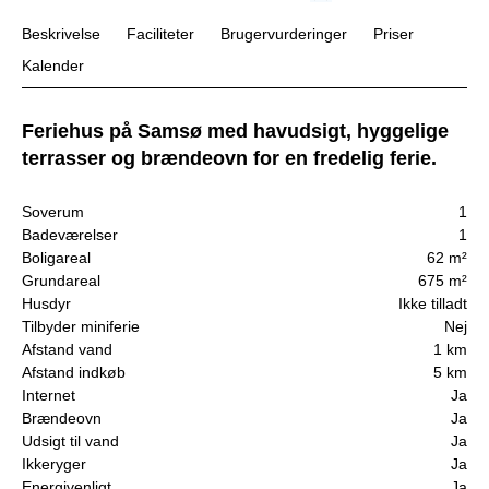
Beskrivelse
Faciliteter
Brugervurderinger
Priser
Kalender
Feriehus på Samsø med havudsigt, hyggelige
terrasser og brændeovn for en fredelig ferie.
Soverum
1
Badeværelser
1
Boligareal
62 m²
Grundareal
675 m²
Husdyr
Ikke tilladt
Tilbyder miniferie
Nej
Afstand vand
1 km
Afstand indkøb
5 km
Internet
Ja
Brændeovn
Ja
Udsigt til vand
Ja
Ikkeryger
Ja
Energivenligt
Ja