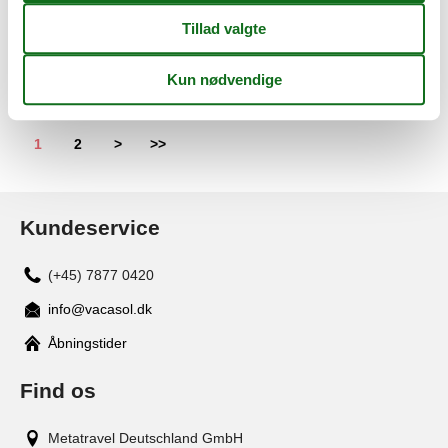
Sommerhus - 6 personer - Kragesvej - 3370 - Melby
Emne nr.:
124-1670
6 personer
1
2
>
>>
Kundeservice
(+45) 7877 0420
info@vacasol.dk
Åbningstider
Find os
Metatravel Deutschland GmbH