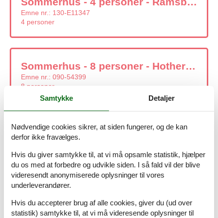
Sommerhus - 4 personer - Ramsbjergsvinget - 3370 - Melby
Emne nr.:
130-E11347
4 personer
Sommerhus - 8 personer - Hothersvej - Melby - 3370 - North And East Zealand
Emne nr.:
090-54399
8 personer
Samtykke
Detaljer
Nødvendige cookies sikrer, at siden fungerer, og de kan
Sommerhus - 8 personer - Risesvej - 3370 - Melby
derfor ikke fravælges.
Emne nr.:
548-999239057
8 personer
Hvis du giver samtykke til, at vi må opsamle statistik, hjælper
du os med at forbedre og udvikle siden. I så fald vil der blive
videresendt anonymiserede oplysninger til vores
underleverandører.
Sommerhus - 6 personer - Egelunden - 3370 - Melby
Hvis du accepterer brug af alle cookies, giver du (ud over
Emne nr.:
548-999233815
statistik) samtykke til, at vi må videresende oplysninger til
6 personer