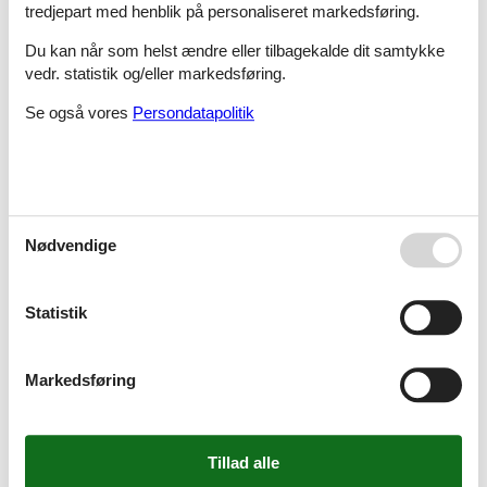
tredjepart med henblik på personaliseret markedsføring.
Du kan når som helst ændre eller tilbagekalde dit samtykke
vedr. statistik og/eller markedsføring.
Sommerhus - 6 personer - Carl Ståltrådsvej - Melby - 3370 - North And East Zealand
Se også vores
Persondatapolitik
Emne nr.:
090-45990
6 personer
Sommerhus - 4 personer - Kragesvej - Melby - 3370 - North And East Zealand
Nødvendige
Emne nr.:
090-60565
4 personer
Statistik
Sommerhus - 5 personer - Risesvej - Melby - 3370 - North And East Zealand
Markedsføring
Emne nr.:
090-54348
5 personer