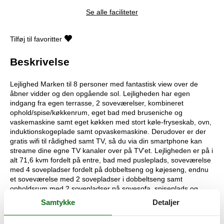
Se alle faciliteter
Tilføj til favoritter
Beskrivelse
Lejlighed Marken til 8 personer med fantastisk view over de
åbner vidder og den opgående sol. Lejligheden har egen
indgang fra egen terrasse, 2 soveværelser, kombineret
ophold/spise/køkkenrum, eget bad med bruseniche og
vaskemaskine samt eget køkken med stort køle-fryseskab, ovn,
induktionskogeplade samt opvaskemaskine. Derudover er der
gratis wifi til rådighed samt TV, så du via din smartphone kan
streame dine egne TV kanaler over på TV'et. Lejligheden er på i
alt 71,6 kvm fordelt på entre, bad med pusleplads, soveværelse
med 4 sovepladser fordelt på dobbeltseng og køjeseng, endnu
et soveværelse med 2 sovepladser i dobbeltseng samt
opholdsrum med 2 sovepladser på sovesofa, spiseplads og
køkken. Opholdsrummet har vinduer mod nord
Samtykke
Detaljer
(parkeringsplads) og mod øst (åbne vidder), med endnu en lille
terrasse. Med til lejen hører forbrug af el og vand, slutrengøring