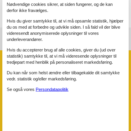
samt sengelinned, håndklæder og viskestykker - alle tekstiler er
Nødvendige cookies sikrer, at siden fungerer, og de kan
OEKO-TEX STANDARD 100 mærkede.
derfor ikke fravælges.
Hvis du giver samtykke til, at vi må opsamle statistik, hjælper
du os med at forbedre og udvikle siden. I så fald vil der blive
videresendt anonymiserede oplysninger til vores
underleverandører.
Se nabo emner
Se solens gang om emnet
😎
Hvis du accepterer brug af alle cookies, giver du (ud over
statistik) samtykke til, at vi må videresende oplysninger til
Faciliteter
tredjepart med henblik på personaliseret markedsføring.
Du kan når som helst ændre eller tilbagekalde dit samtykke
DISTANCE
vedr. statistik og/eller markedsføring.
DISTANCE_BEACH
5000
DISTANCE_FISHING
3000
Se også vores
Persondatapolitik
DISTANCE_GOLF
13000
DISTANCE_SHOPPING
2000
FACILITY
Fryser
Internet
KØLERE