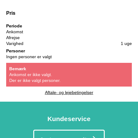
Pris
Periode
Ankomst
Afrejse
Varighed
1 uge
Personer
Ingen personer er valgt
Bemærk
Ankomst er ikke valgt.
Der er ikke valgt personer.
Aftale- og lejebetingelser
Kundeservice