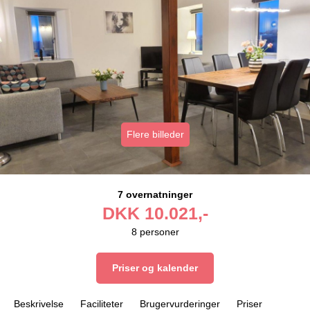
Flere billeder
7 overnatninger
DKK
10.021,-
8
personer
Priser og kalender
Beskrivelse
Faciliteter
Brugervurderinger
Priser