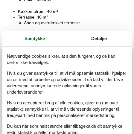
Køkken-alrum, 40 m²
Terrasse, 40 m²
Åben og overdækket terrasse
Samtykke
Detaljer
Nødvendige cookies sikrer, at siden fungerer, og de kan
Vores gæsteanmeldelser
derfor ikke fravælges.
Vores gæsteanmeldelser
Eksterne anmeldelser
Hvis du giver samtykke til, at vi må opsamle statistik, hjælper
du os med at forbedre og udvikle siden. I så fald vil der blive
5,0
Baseret på
1
vurdering
videresendt anonymiserede oplysninger til vores
underleverandører.
Vurderet d. 20-07-2025
Hvis du accepterer brug af alle cookies, giver du (ud over
statistik) samtykke til, at vi må videresende oplysninger til
5
(1)
tredjepart med henblik på personaliseret markedsføring.
4
(0)
3
(0)
Du kan når som helst ændre eller tilbagekalde dit samtykke
2
(0)
1
(0)
vedr. statistik og/eller markedsføring.