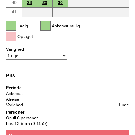
40
28
29
30
41
Ledig
Ankomst mulig
Optaget
Varighed
Pris
Periode
Ankomst
Afrejse
Varighed
1 uge
Personer
Op til 6 personer
heraf 2 børn (0-11 år)