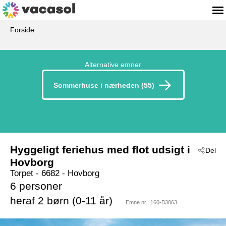
Forside
Alternative emner
Sommerhuse i nærheden (55)
Hyggeligt feriehus med flot udsigt i
Del
Hovborg
Torpet
 - 6682
 - Hovborg
6 personer
heraf 2 børn (0-11 år)
Emne nr.:
160-B3063