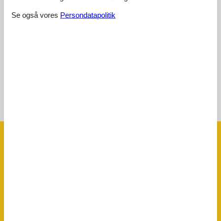
Kommentarer
Se også vores
Persondatapolitik
Ingen vurderinger har kommentarer på dansk
1 vurdering har kommentar på et andet sprog.
Se 1 ekstern anmeldelse i stedet.
Se nabo emner
Se solens gang om emnet
😎
Faciliteter
Bad
WC. Varmt og koldt vand
Bemærk
Håndklæder kan ikke lejes
Sengelinned kan ikke lejes