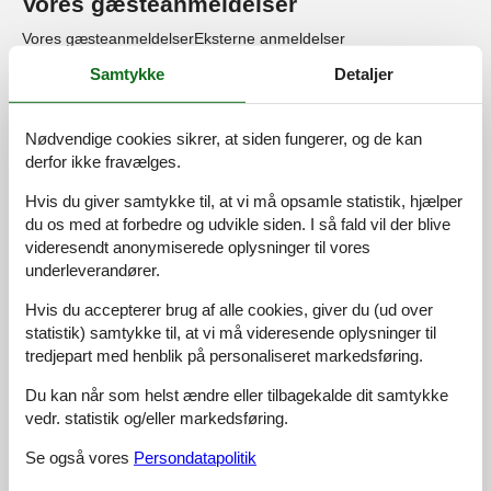
Vores gæsteanmeldelser
Vores gæsteanmeldelser
Eksterne anmeldelser
Samtykke
Detaljer
4,0
Baseret på
3
vurderinger
Nødvendige cookies sikrer, at siden fungerer, og de kan
derfor ikke fravælges.
Sidste vurdering fra d. 01-05-2026
Hvis du giver samtykke til, at vi må opsamle statistik, hjælper
5
(1)
4
(1)
du os med at forbedre og udvikle siden. I så fald vil der blive
3
(1)
videresendt anonymiserede oplysninger til vores
2
(0)
1
(0)
underleverandører.
Kommentarer
Hvis du accepterer brug af alle cookies, giver du (ud over
Ingen vurderinger har kommentarer på dansk
statistik) samtykke til, at vi må videresende oplysninger til
2 vurderinger har komentarer på andre sprog.
tredjepart med henblik på personaliseret markedsføring.
Du kan når som helst ændre eller tilbagekalde dit samtykke
vedr. statistik og/eller markedsføring.
Se 2 eksterne anmeldelser i stedet.
Se også vores
Persondatapolitik