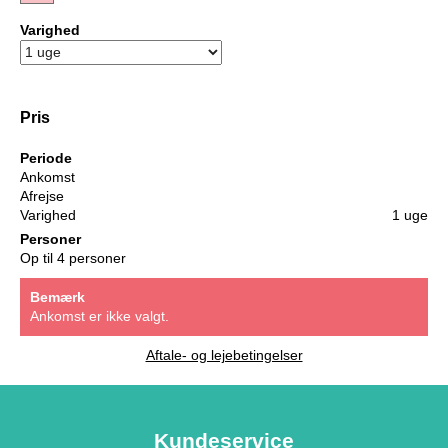
Varighed
Pris
Periode
Ankomst
Afrejse
Varighed
1 uge
Personer
Op til 4 personer
Bemærk
Ankomst er ikke valgt.
Aftale- og lejebetingelser
Kundeservice