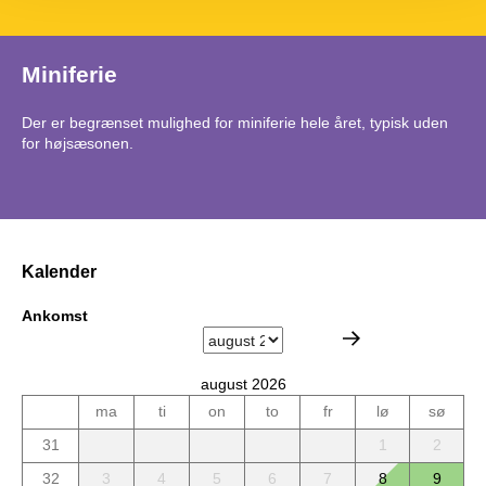
Miniferie
Der er begrænset mulighed for miniferie hele året, typisk uden
for højsæsonen.
Kalender
Ankomst
august 2026
ma
ti
on
to
fr
lø
sø
31
1
2
32
3
4
5
6
7
8
9