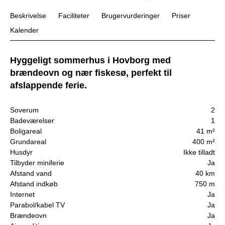
Beskrivelse
Faciliteter
Brugervurderinger
Priser
Kalender
Hyggeligt sommerhus i Hovborg med
brændeovn og nær fiskesø, perfekt til
afslappende ferie.
Soverum
2
Badeværelser
1
Boligareal
41 m²
Grundareal
400 m²
Husdyr
Ikke tilladt
Tilbyder miniferie
Ja
Afstand vand
40 km
Afstand indkøb
750 m
Internet
Ja
Parabol/kabel TV
Ja
Brændeovn
Ja