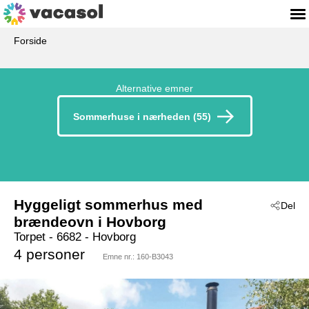
Forside
Alternative emner
Sommerhuse i nærheden (55)
Hyggeligt sommerhus med
Del
brændeovn i Hovborg
Torpet
 - 6682
 - Hovborg
4 personer
Emne nr.:
160-B3043