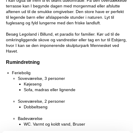
I kan også se frem til et skønt udeområde. På den overdækkede
terrasse kan I begynde dagen med morgenmad eller afslutte
aftenen ud til de smukke omgivelser. Den store have er perfekt
til legende børn eller afslappende stunder i naturen. Lyt til
fuglesang og fyld lungerne med den friske landluft.
Besøg Legoland i Billund, et paradis for familier. Kør ud til de
omkringliggende skove og vandrestier eller tag en tur til Esbjerg,
hvor I kan se den imponerende skulpturpark Mennesket ved
Havet.
Rumindretning
Feriebolig
Soveværelse, 3 personer
Køjeseng
Sofa, madras eller lignende
Soveværelse, 2 personer
Dobbeltseng
Badeværelse
WC. Varmt og koldt vand, Bruser