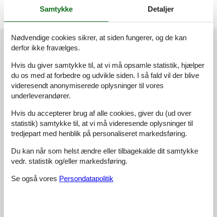
Samtykke
Detaljer
Nødvendige cookies sikrer, at siden fungerer, og de kan
Eksterne anmeldelser
derfor ikke fravælges.
Vores gæsteanmeldelser
Eksterne anmeldelser
Hvis du giver samtykke til, at vi må opsamle statistik, hjælper
du os med at forbedre og udvikle siden. I så fald vil der blive
4,5
videresendt anonymiserede oplysninger til vores
underleverandører.
Hvis du accepterer brug af alle cookies, giver du (ud over
2 eksterne anmeldelser
statistik) samtykke til, at vi må videresende oplysninger til
tredjepart med henblik på personaliseret markedsføring.
4,0
august 2025
Du kan når som helst ændre eller tilbagekalde dit samtykke
Tjek ind:
4
Rengøring:
4
Komfort:
4
vedr. statistik og/eller markedsføring.
Faciliteter:
4
Beliggenhed:
4
Værdi for pengene:
4
Se også vores
Persondatapolitik
5,0
juli 2025
Tjek ind:
5
Rengøring:
5
Komfort:
5
Faciliteter:
4
Beliggenhed:
4
Værdi for pengene:
5