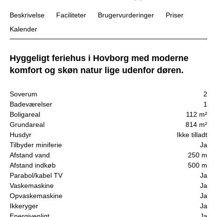
Beskrivelse
Faciliteter
Brugervurderinger
Priser
Kalender
Hyggeligt feriehus i Hovborg med moderne
komfort og skøn natur lige udenfor døren.
Soverum
2
Badeværelser
1
Boligareal
112 m²
Grundareal
814 m²
Husdyr
Ikke tilladt
Tilbyder miniferie
Ja
Afstand vand
250 m
Afstand indkøb
500 m
Parabol/kabel TV
Ja
Vaskemaskine
Ja
Opvaskemaskine
Ja
Ikkeryger
Ja
Energivenligt
Ja