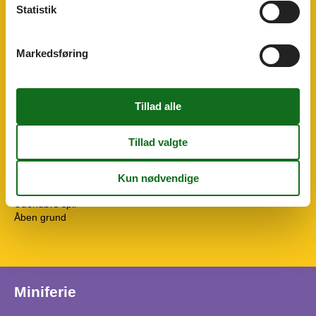
Gulvvarme i hele huset
Statistik
Koncepter
Røgfrit hus
Markedsføring
Køkken
El-komfur
4 kogeplader
Kaffemaskine
Køkkenet har v/k vand
Køleskab
Opvaskemaskine
Udendørs
Gratis p-plads på grunden
2
Grill
Naturgrund/have
814 m²
Udendørs spil
Åben grund
Miniferie