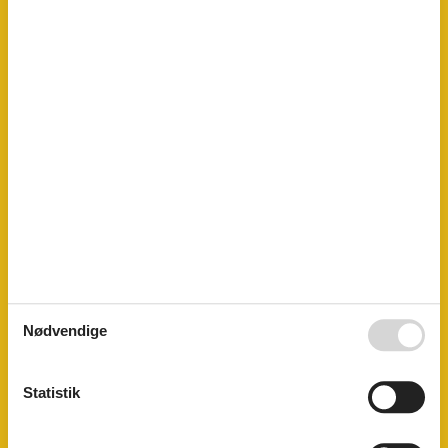
Selvbetjent check-in
Støvsuger
Vand inkl.
El artikler
1 TV
DK-DR1
Internet (trådløst)
I nærheden
Afs. til nærmeste vand/badning
40 km
Afstand til indkøb
500 m
Nærmeste by
500 m
Nærmeste restaurant
500 m
Indendørs
Delvis gulvvarme
Energibesparende varmesystem
Nødvendige
Koncepter
Energispare hus
Røgfrit hus
Statistik
Køkken
El-komfur
4 kogeplader