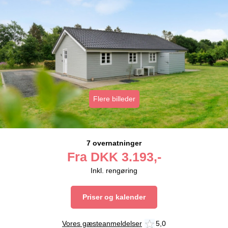
Flere billeder
7 overnatninger
Fra
DKK
3.193,-
Inkl. rengøring
Priser og kalender
Vores gæsteanmeldelser
5,0