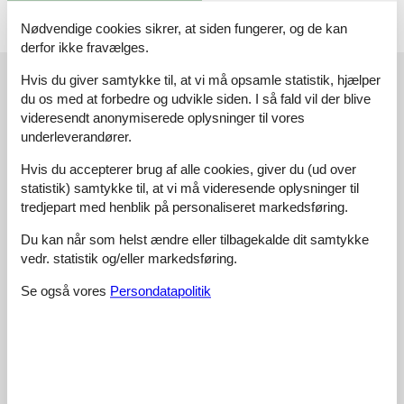
Nødvendige cookies sikrer, at siden fungerer, og de kan
derfor ikke fravælges.
Vores gæsteanmeldelser
Hvis du giver samtykke til, at vi må opsamle statistik, hjælper
du os med at forbedre og udvikle siden. I så fald vil der blive
Vores gæsteanmeldelser
Eksterne anmeldelser
videresendt anonymiserede oplysninger til vores
underleverandører.
5,0
Baseret på
2
vurderinger
Hvis du accepterer brug af alle cookies, giver du (ud over
statistik) samtykke til, at vi må videresende oplysninger til
tredjepart med henblik på personaliseret markedsføring.
Sidste vurdering fra d. 26-04-2026
Du kan når som helst ændre eller tilbagekalde dit samtykke
5
(2)
4
(0)
vedr. statistik og/eller markedsføring.
3
(0)
2
(0)
Se også vores
Persondatapolitik
1
(0)
Kommentarer
Ingen vurderinger har kommentarer.
Se 6 eksterne anmeldelser i stedet.