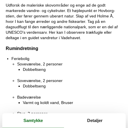
Udforsk de maleriske skovområder og enge ad de godt
markerede vandre- og cykelruter. Et højdepunkt er Hovborg-
stien, der fører gennem uberørt natur. Slap af ved Holme Å,
hvor I kan fange ørreder og andre fiskearter. Tag på en
dagsudflugt til den nærliggende nationalpark, som er en del af
UNESCO's verdensarv. Her kan I observere trækfugle eller
deltage i en guidet vandretur i Vadehavet.
Rumindretning
Feriebolig
Soveværelse, 2 personer
Dobbeltseng
Soveværelse, 2 personer
Dobbeltseng
Badeværelse
Varmt og koldt vand, Bruser
Stue, 2 personer
Dobbeltseng
Samtykke
Detaljer