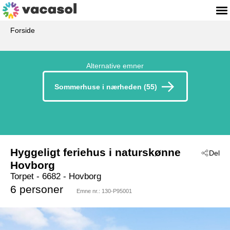
Forside
Alternative emner
Sommerhuse i nærheden (55)
Hyggeligt feriehus i naturskønne
Del
Hovborg
Torpet
 - 6682
 - Hovborg
6 personer
Emne nr.:
130-P95001