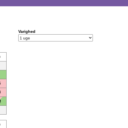
Varighed
ø
6
3
0
ø