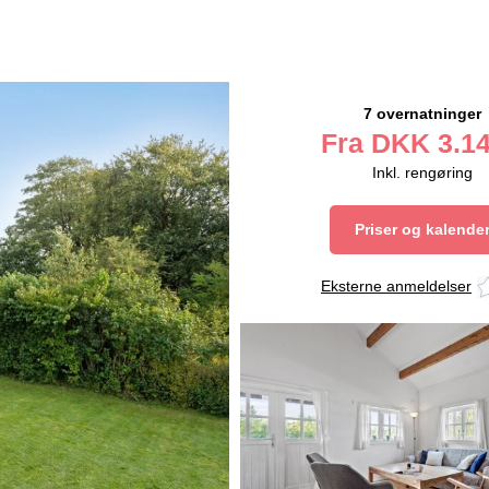
7 overnatninger
Fra
DKK
3.14
Inkl. rengøring
Priser og kalende
Eksterne anmeldelser