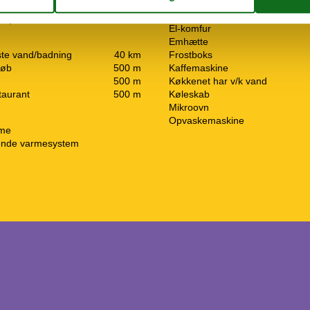
Køkken
øst)
El-komfur
Emhætte
ste vand/badning
40 km
Frostboks
køb
500 m
Kaffemaskine
500 m
Køkkenet har v/k vand
taurant
500 m
Køleskab
Mikroovn
Opvaskemaskine
rme
ende varmesystem