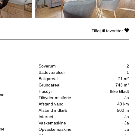
Tilføj til favoritter
Soverum
2
Badeværelser
1
Boligareal
71 m²
Grundareal
743 m²
Husdyr
Ikke tilladt
mme
Tilbyder miniferie
Ja
Afstand vand
40 km
Afstand indkøb
500 m
Internet
Ja
Vaskemaskine
Ja
rne
Opvaskemaskine
Ja