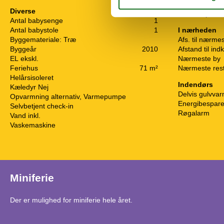
DK-DR1
Diverse
Internet (trådl
Antal babysenge
1
Antal babystole
1
I nærheden
Byggemateriale: Træ
Afs. til nærme
Byggeår
2010
Afstand til ind
EL ekskl.
Nærmeste by
Feriehus
71 m²
Nærmeste res
Helårsisoleret
Indendørs
Kæledyr Nej
Delvis gulvva
Opvarmning alternativ, Varmepumpe
Energibespar
Selvbetjent check-in
Røgalarm
Vand inkl.
Vaskemaskine
Miniferie
Der er mulighed for miniferie hele året.