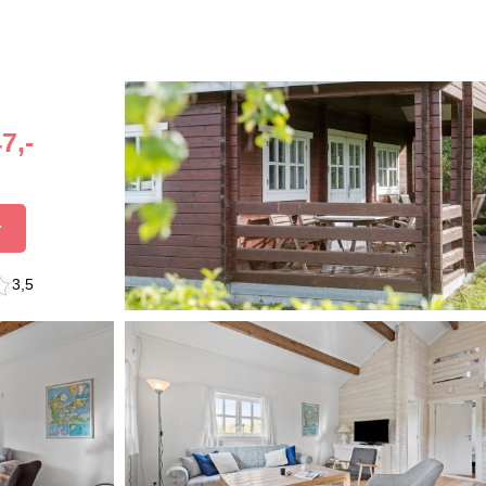
7,-
r
3,5