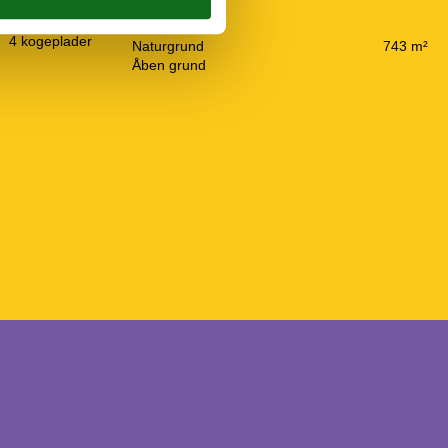
Grill
Havemøbler
4 kogeplader
Naturgrund
743 m²
Åben grund