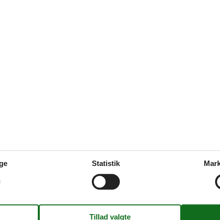
 it had obviously not been
air conditioner did not work,
 few days that were so hot
 sleep. One other thing that
 was infested with spider and
iously wondered if no one had
he bird nest on the TV antenna
t we were quiet reluctant to
d not work. I had to try to
s covered in bird feces. There
re everyday which we did not
maybe good for value and it is
o issues with that but it
maybe during the summer time
cleaning.
ge
Statistik
Mark
Koncepter
Røgfrit hus