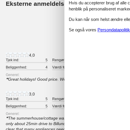
Eksterne anmeldelser
Hvis du accepterer brug af alle c
Vores gæsteanmeldelse
henblik på personaliseret marke
3,5
Du kan når som helst ændre eller
Se også vores
Persondatapolitik
2 eksterne anmeldelser
4,0
Tjek ind:
5
Rengøring:
4
Komfort:
Beliggenhed:
4
Værdi for pengene:
5
Generel:
Great holidays! Good price. We felt comfortable.
3,0
Tjek ind:
5
Rengøring:
2
Komfort:
Beliggenhed:
5
Værdi for pengene:
3
Generel:
The summerhouse/cottage was very normal and clean on the inside
only about 25min drive to Billund. The house was very clean and nic
clear that many appliances needed upgrade and are quiet old like t