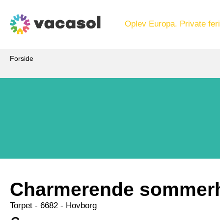
Oplev Europa. Private feri
Forside
Charmerende sommerh
Torpet
 - 6682
 - Hovborg