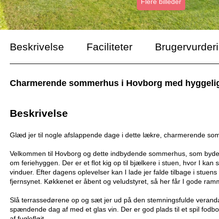
Flere billeder
Beskrivelse
Faciliteter
Brugervurder
Charmerende sommerhus i Hovborg med hyggelig ve
Beskrivelse
Glæd jer til nogle afslappende dage i dette lækre, charmerende 
Velkommen til Hovborg og dette indbydende sommerhus, som byder 
om feriehyggen. Der er et flot kig op til bjælkere i stuen, hvor I 
vinduer. Efter dagens oplevelser kan I lade jer falde tilbage i stuens 
fjernsynet. Køkkenet er åbent og veludstyret, så her får I gode ram
Slå terrassedørene op og sæt jer ud på den stemningsfulde veranda.
spændende dag af med et glas vin. Der er god plads til et spil fodbol
af fuglefløjt.