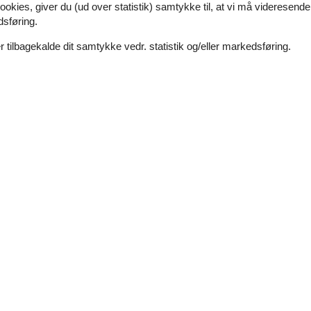
ookies, giver du (ud over statistik) samtykke til, at vi må videresende
Eksterne anmeldelser
3,5
r
Se nabo emner
dsføring.
 tilbagekalde dit samtykke vedr. statistik og/eller markedsføring.
august 2025
3
Faciliteter:
3
juli 2025
3
Faciliteter:
2
 and very nice location for us
e on the inside but it was very
he microwave, the kettle and