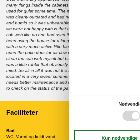
many things inside the cabinets that we did not dare to use because
used for quiet some time. The most annoying thing for us is that the 
was clearly outdated and had not had any maintenance. There were
and humid so it was unbearable to be in the cottage and we couldn’t
we were not happy with is that the patio on the outside of the house
cob web like no one had used the house for a loooong time. We ser
been using the house for a long time because of the cob web and t
with a very much active little birds. The patio was so unhygienic tha
open the patio door for air flow which was horrible because the AC di
clean the cob web myself but had limited success. Also the patio wa
was a little rabbit that obviously lived near our garden and was the
mind. So all in all it was not the most expensive summerhouse and 
located in a very sweet summerhouse area, the inside was clean so n
needs better maintenance and upgrade on appliances inside and 
to check on the status of the patio to see if the outside also need a 
Nødvendi
Faciliteter
Bad
El artikler
WC. Varmt og koldt vand
1 TV