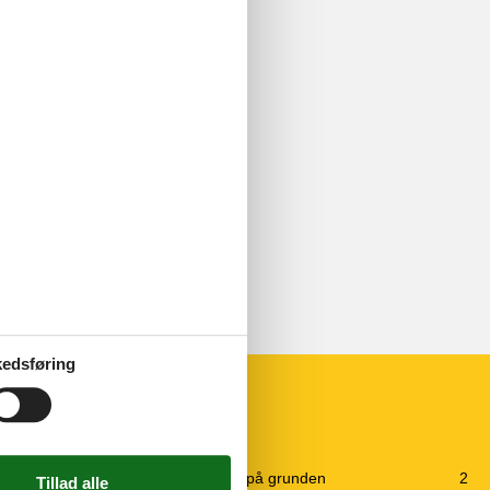
edsføring
Udendørs
Gratis p-plads på grunden
2