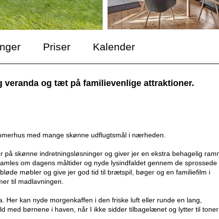
inger
Priser
Kalender
randa og tæt på familievenlige attraktioner.
sommerhus med mange skønne udflugtsmål i nærheden.
på skønne indretningsløsninger og giver jer en ekstra behagelig ra
kan samles om dagens måltider og nyde lysindfaldet gennem de sprossede
bløde møbler og give jer god tid til brætspil, bøger og en familiefilm i
mer til madlavningen.
 Her kan nyde morgenkaffen i den friske luft eller runde en lang,
d med børnene i haven, når I ikke sidder tilbagelænet og lytter til tone