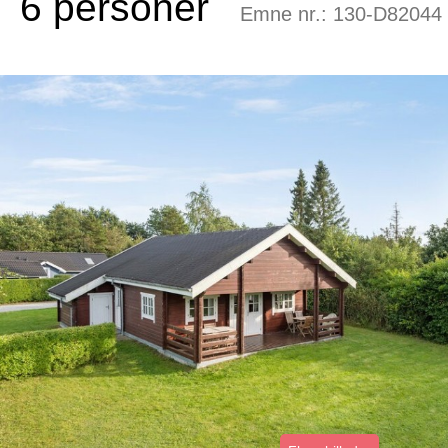
6 personer
Emne nr.:
130-D82044