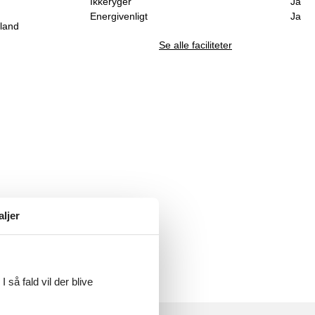
Ikkeryger
Ja
Energivenligt
Ja
oland
Se alle faciliteter
aljer
 så fald vil der blive