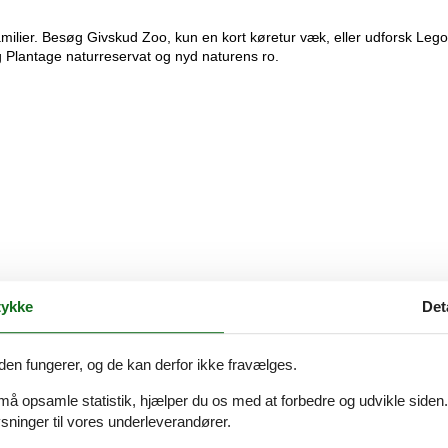
amilier. Besøg Givskud Zoo, kun en kort køretur væk, eller udforsk Leg
rg Plantage naturreservat og nyd naturens ro.
ykke
Det
den fungerer, og de kan derfor ikke fravælges.
 må opsamle statistik, hjælper du os med at forbedre og udvikle siden. I
ninger til vores underleverandører.