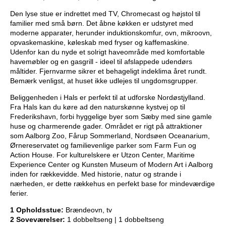
Den lyse stue er indrettet med TV, Chromecast og højstol til
familier med små børn. Det åbne køkken er udstyret med
moderne apparater, herunder induktionskomfur, ovn, mikroovn,
opvaskemaskine, køleskab med fryser og kaffemaskine.
Udenfor kan du nyde et solrigt haveområde med komfortable
havemøbler og en gasgrill - ideel til afslappede udendørs
måltider. Fjernvarme sikrer et behageligt indeklima året rundt.
Bemærk venligst, at huset ikke udlejes til ungdomsgrupper.
Beliggenheden i Hals er perfekt til at udforske Nordøstjylland.
Fra Hals kan du køre ad den naturskønne kystvej op til
Frederikshavn, forbi hyggelige byer som Sæby med sine gamle
huse og charmerende gader. Området er rigt på attraktioner
som Aalborg Zoo, Fårup Sommerland, Nordsøen Oceanarium,
Ørnereservatet og familievenlige parker som Farm Fun og
Action House. For kulturelskere er Utzon Center, Maritime
Experience Center og Kunsten Museum of Modern Art i Aalborg
inden for rækkevidde. Med historie, natur og strande i
nærheden, er dette rækkehus en perfekt base for mindeværdige
ferier.
1 Opholdsstue:
Brændeovn, tv
2 Soveværelser:
1 dobbeltseng | 1 dobbeltseng