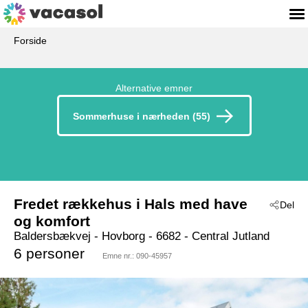
Forside
Alternative emner
Sommerhuse i nærheden (55)
Fredet rækkehus i Hals med have
Del
og komfort
Baldersbækvej
 - Hovborg
 - 6682
 - Central Jutland
6 personer
Emne nr.:
090-45957