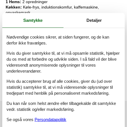
1 Hems:
2 opredninger
Køkken:
Køle-frys, induktionskomfur, kaffemaskine,
opvaskemask.
Bad/wc:
Wc, håndvask, bruser
Samtykke
Detaljer
Bad/wc:
Wc, håndvask
1 Bryggers:
Vaskemask., tørretumbler
1 Udeareal:
Havemøbler, liggestole, kulgrill, Terrasse
Nødvendige cookies sikrer, at siden fungerer, og de kan
Og:
Gulvvarme, jordvarme, naturgrund med træer 43000 m2 ,
derfor ikke fravælges.
naturskønne omgivelser, ikke-ryger hus
Hvis du giver samtykke til, at vi må opsamle statistik, hjælper
Nøgleinformation
du os med at forbedre og udvikle siden. I så fald vil der blive
Nøglen til ferieboligen er til rådighed fra kl. 16:00 på
videresendt anonymiserede oplysninger til vores
indflytningsdagen.
Nøglen udleveres ved huset.
underleverandører.
Dette hus er udstyret med smart lock
Hvis du accepterer brug af alle cookies, giver du (ud over
statistik) samtykke til, at vi må videresende oplysninger til
tredjepart med henblik på personaliseret markedsføring.
Du kan når som helst ændre eller tilbagekalde dit samtykke
Eksterne anmeldelser
vedr. statistik og/eller markedsføring.
Vores gæsteanmeldelser
Eksterne anmeldelser
Se også vores
Persondatapolitik