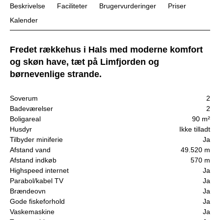
Beskrivelse
Faciliteter
Brugervurderinger
Priser
Kalender
Fredet rækkehus i Hals med moderne komfort
og skøn have, tæt på Limfjorden og
børnevenlige strande.
Soverum
2
Badeværelser
2
Boligareal
90 m²
Husdyr
Ikke tilladt
Tilbyder miniferie
Ja
Afstand vand
49.520 m
Afstand indkøb
570 m
Highspeed internet
Ja
Parabol/kabel TV
Ja
Brændeovn
Ja
Gode fiskeforhold
Ja
Vaskemaskine
Ja