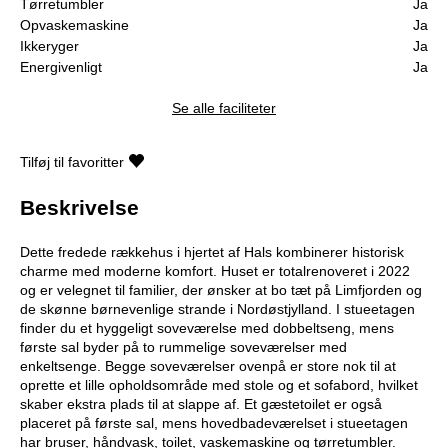
Tørretumbler
Ja
Opvaskemaskine
Ja
Ikkeryger
Ja
Energivenligt
Ja
Se alle faciliteter
Tilføj til favoritter
Beskrivelse
Dette fredede rækkehus i hjertet af Hals kombinerer historisk
charme med moderne komfort. Huset er totalrenoveret i 2022
og er velegnet til familier, der ønsker at bo tæt på Limfjorden og
de skønne børnevenlige strande i Nordøstjylland. I stueetagen
finder du et hyggeligt soveværelse med dobbeltseng, mens
første sal byder på to rummelige soveværelser med
enkeltsenge. Begge soveværelser ovenpå er store nok til at
oprette et lille opholdsområde med stole og et sofabord, hvilket
skaber ekstra plads til at slappe af. Et gæstetoilet er også
placeret på første sal, mens hovedbadeværelset i stueetagen
har bruser, håndvask, toilet, vaskemaskine og tørretumbler.