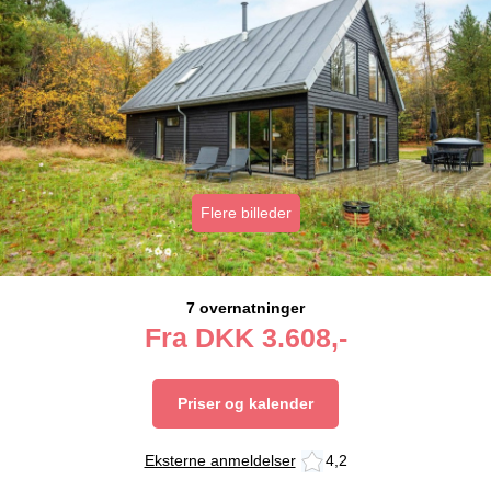
Flere billeder
7 overnatninger
Fra
DKK
3.608,-
Priser og kalender
Eksterne anmeldelser
4,2