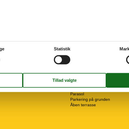
armning
Multimedier
2 x Parabol
2 x TV
 Med køl
Dansk tv
Min. gr
Gratis Wi-Fi - Over 20 Mbit
arer
Tysk TV
ge
Statistik
Mark
Ekstra
100
Vandrevenlig
Udenfor
Garage
Grill
ine
Havemøbler
Parasol
Parkering på grunden
Åben terrasse