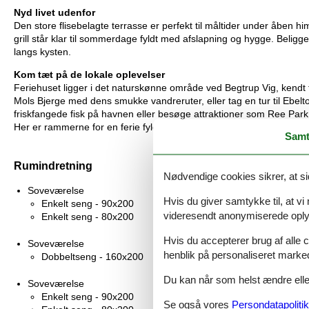
Nyd livet udenfor
Den store flisebelagte terrasse er perfekt til måltider under åbe
grill står klar til sommerdage fyldt med afslapning og hygge. Belig
langs kysten.
Kom tæt på de lokale oplevelser
Feriehuset ligger i det naturskønne område ved Begtrup Vig, kendt 
Mols Bjerge med dens smukke vandreruter, eller tag en tur til Ebe
friskfangede fisk på havnen eller besøge attraktioner som Ree Park
Her er rammerne for en ferie fyldt med natur, afslapning og uforgle
Samt
Rumindretning
Nødvendige cookies sikrer, at si
Soveværelse
Hvis du giver samtykke til, at vi
Enkelt seng - 90x200
videresendt anonymiserede oplys
Enkelt seng - 80x200
Hvis du accepterer brug af alle c
Soveværelse
henblik på personaliseret marke
Dobbeltseng - 160x200
Du kan når som helst ændre eller
Soveværelse
Enkelt seng - 90x200
Se også vores
Persondatapolitik