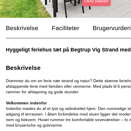
Flere billeder
Beskrivelse
Faciliteter
Brugervurder
Hyggeligt feriehus tæt på Begtrup Vig Strand me
Beskrivelse
Drømmer du om en ferie nær strand og natur? Dette skønne feriehu
afslappende ferie med familien eller vennerne. Med plads til 6 pers
rammer for afslapning og gode stunder.
Velkommen indenfor
Indenfor mødes du af et lyst og velindrettet hjem. Den rummelige s
adgang til terrassen. I åben forbindelse med stuen ligger det mo
nem og bekvem. Huset rummer tre komfortable soveværelser – to 
med bruseniche og gulvvarme.