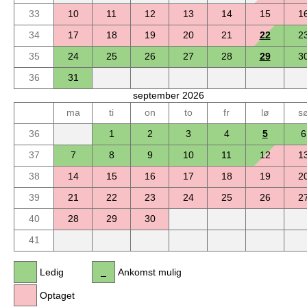
33
10
11
12
13
14
15
1
34
17
18
19
20
21
22
2
35
24
25
26
27
28
29
3
36
31
september 2026
ma
ti
on
to
fr
lø
s
36
1
2
3
4
5
6
37
7
8
9
10
11
12
1
38
14
15
16
17
18
19
2
39
21
22
23
24
25
26
2
40
28
29
30
41
Ledig
Ankomst mulig
Optaget