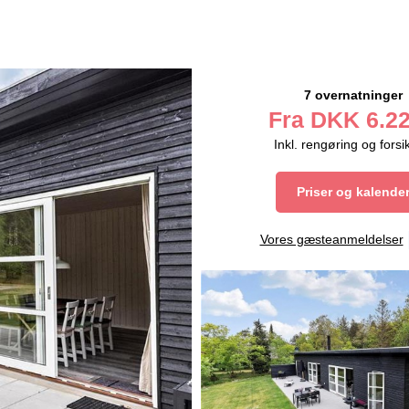
7 overnatninger
Fra
DKK
6.22
Inkl. rengøring og forsi
Priser og kalende
Vores gæsteanmeldelser