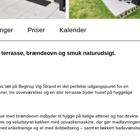
inger
Priser
Kalender
d terrasse, brændeovn og smuk naturudsigt.
s tæt på Begtrup Vig Strand er det perfekte udgangspunkt for en
oner, tre soveværelser og en stor terrasse byder huset på hyggelige
tue med brændeovn indbyder til hygge på kølige aftener og har direkte
derne og veludstyret køkken med opvaskemaskine, der gør madlavningen
med enkeltsenge og et med dobbeltseng – samt et lækkert badeværels