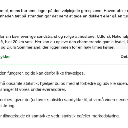
n himmel, mens børnene leger på den velplejede græsplæne. Havemøbler 
genheden tæt på stranden gør det nemt at tage en dukkert eller gå en tu
for sin børnevenlige sandstrand og rolige atmosfære. Udforsk National
ltoft, blot 20 km væk. Her kan du opleve den charmerende gamle bydel,
 og Djurs Sommerland, der ligger inden for en halv times kørsel.
mmelige oplevelser!
ykke
Det
den fungerer, og de kan derfor ikke fravælges.
 må opsamle statistik, hjælper du os med at forbedre og udvikle siden. I
ninger til vores underleverandører.
ookies, giver du (ud over statistik) samtykke til, at vi må videresende
dsføring.
 tilbagekalde dit samtykke vedr. statistik og/eller markedsføring.