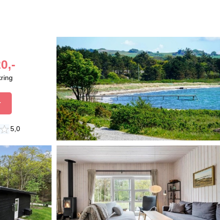
0,-
kring
r
5,0