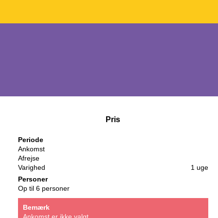
Pris
Periode
Ankomst
Afrejse
Varighed
1 uge
Personer
Op til 6 personer
Bemærk
Ankomst er ikke valgt.