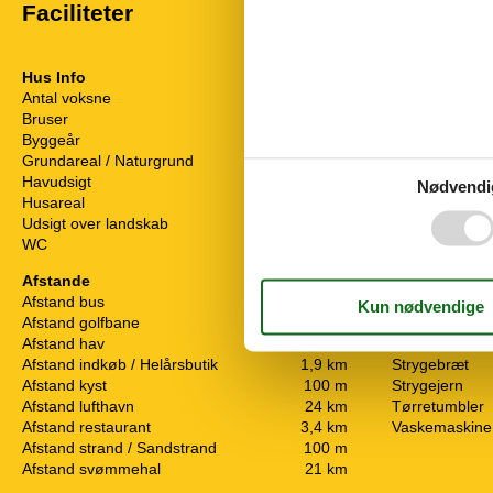
Faciliteter
Hus Info
Energi / Opv
Antal voksne
6
Brændeovn
Bruser
Elvarme
Byggeår
2019
Varmepumpe /
Grundareal / Naturgrund
1659 m²
Hårde hvidev
Havudsigt
Nødvendi
Elkedel
Husareal
108 m²
Emhætte
Udsigt over landskab
Fryser
WC
Kaffemaskine
Afstande
Køleskab
Afstand bus
1,9 km
Mikroovn
Afstand golfbane
20 km
Opvaskemask
Afstand hav
100 m
Ovn
Afstand indkøb / Helårsbutik
1,9 km
Strygebræt
Afstand kyst
100 m
Strygejern
Afstand lufthavn
24 km
Tørretumbler
Afstand restaurant
3,4 km
Vaskemaskine
Afstand strand / Sandstrand
100 m
Afstand svømmehal
21 km