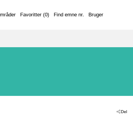
områder
Favoritter (
0
)
Find emne nr.
Bruger
Del