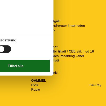
Diverse
5 x Træ-/parketgulv
Afmærkede vandreruter i nærheden
atis DR kanaler
Flise-/klinkegulv
Gulvvarme
Min. ZDF
edsføring
Regler
Husdyr ikke tilladt
Opladning af elbil tilladt / CEE-stik med 16
ampere forefindes, medbring kabel
Rygning ikke tilladt
Pris inklusiv
Slutrengøring inkl.
GAMMEL
DVD
Blu-Ray
Radio