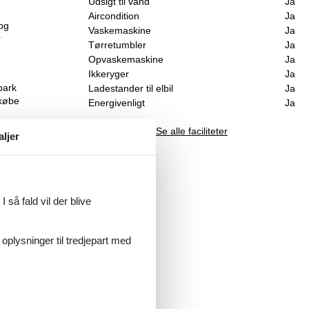
Udsigt til vand
Ja
Aircondition
Ja
og
Vaskemaskine
Ja
r
Tørretumbler
Ja
Opvaskemaskine
Ja
Ikkeryger
Ja
park
Ladestander til elbil
Ja
 købe
Energivenligt
Ja
Se alle faciliteter
aljer
 så fald vil der blive
 oplysninger til tredjepart med