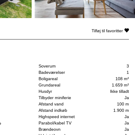
Tilføj til favoritter
Soverum
3
Badeværelser
1
Boligareal
108 m²
Grundareal
1.659 m²
Husdyr
Ikke tilladt
Tilbyder miniferie
Ja
Afstand vand
100 m
Afstand indkøb
1.900 m
Highspeed internet
Ja
Parabol/kabel TV
Ja
e
Brændeovn
Ja