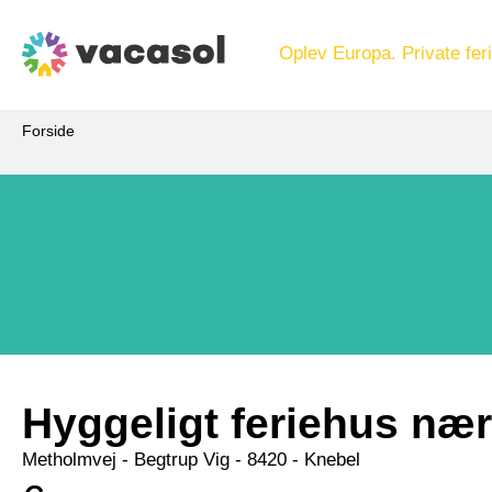
Oplev Europa. Private feri
Forside
Hyggeligt feriehus nær
Metholmvej
 - Begtrup Vig
 - 8420
 - Knebel