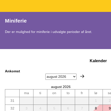
Miniferie
Der er mulighed for miniferie i udvalgte perioder af året.
Kalender
Ankomst
august 2026
ma
ti
on
to
fr
lø
s
31
1
2
32
3
4
5
6
7
8
9