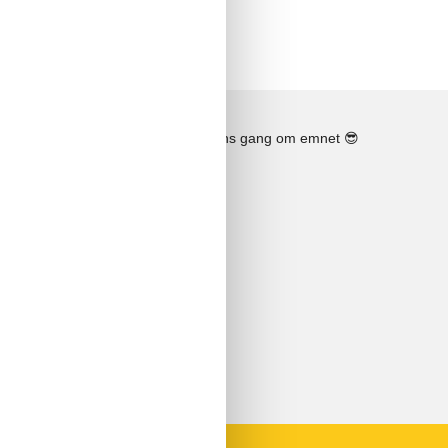
Se solens gang om emnet
😎