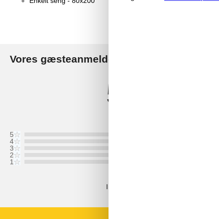
Enkelt seng - 80x200
Vores gæsteanmeldelser
V
5,0
Baseret på
2
vurderinger
Sidste vurdering fra d. 27-08-2023
5
4
3
2
1
Kommentarer
Ingen vurderinger har kommentarer.