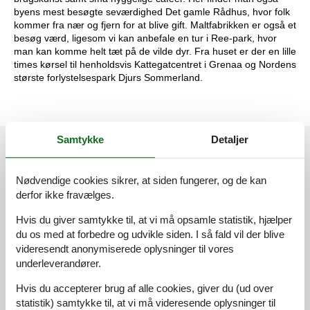
byens mest besøgte seværdighed Det gamle Rådhus, hvor folk
kommer fra nær og fjern for at blive gift. Maltfabrikken er også et
besøg værd, ligesom vi kan anbefale en tur i Ree-park, hvor
man kan komme helt tæt på de vilde dyr. Fra huset er der en lille
times kørsel til henholdsvis Kattegatcentret i Grenaa og Nordens
største forlystelsespark Djurs Sommerland.
Samtykke
Detaljer
Vores gæsteanmeldelser
Vores gæsteanmeldelser
4,5
Nødvendige cookies sikrer, at siden fungerer, og de kan
Baseret på
6
vurderinger
derfor ikke fravælges.
Hvis du giver samtykke til, at vi må opsamle statistik, hjælper
Sidste vurdering fra d. 20-07-2025
du os med at forbedre og udvikle siden. I så fald vil der blive
videresendt anonymiserede oplysninger til vores
5
(3)
4
underleverandører.
(3)
3
(0)
2
(0)
Hvis du accepterer brug af alle cookies, giver du (ud over
1
(0)
statistik) samtykke til, at vi må videresende oplysninger til