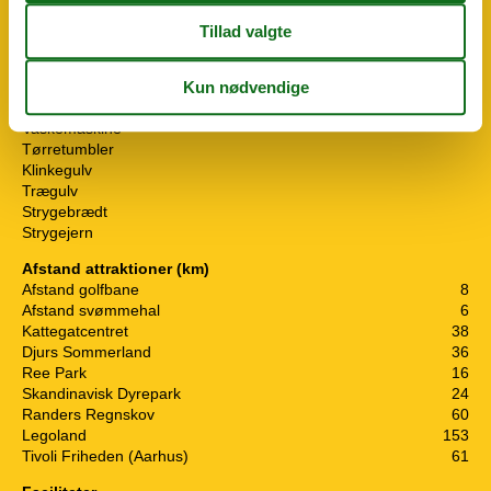
Varmepumpe med aircondition
Konceptinformation
Miniferie
Diverse
Vaskemaskine
Tørretumbler
Klinkegulv
Trægulv
Strygebrædt
Strygejern
Afstand attraktioner (km)
Afstand golfbane
8
Afstand svømmehal
6
Kattegatcentret
38
Djurs Sommerland
36
Ree Park
16
Skandinavisk Dyrepark
24
Randers Regnskov
60
Legoland
153
Tivoli Friheden (Aarhus)
61