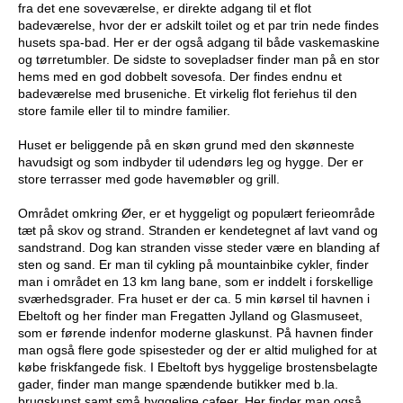
fra det ene soveværelse, er direkte adgang til et flot
badeværelse, hvor der er adskilt toilet og et par trin nede findes
husets spa-bad. Her er der også adgang til både vaskemaskine
og tørretumbler. De sidste to sovepladser finder man på en stor
hems med en god dobbelt sovesofa. Der findes endnu et
badeværelse med bruseniche. Et virkelig flot feriehus til den
store famile eller til to mindre familier.
Huset er beliggende på en skøn grund med den skønneste
havudsigt og som indbyder til udendørs leg og hygge. Der er
store terrasser med gode havemøbler og grill.
Området omkring Øer, er et hyggeligt og populært ferieområde
tæt på skov og strand. Stranden er kendetegnet af lavt vand og
sandstrand. Dog kan stranden visse steder være en blanding af
sten og sand. Er man til cykling på mountainbike cykler, finder
man i området en 13 km lang bane, som er inddelt i forskellige
sværhedsgrader. Fra huset er der ca. 5 min kørsel til havnen i
Ebeltoft og her finder man Fregatten Jylland og Glasmuseet,
som er førende indenfor moderne glaskunst. På havnen finder
man også flere gode spisesteder og der er altid mulighed for at
købe friskfangede fisk. I Ebeltoft bys hyggelige brostensbelagte
gader, finder man mange spændende butikker med b.la.
brugskunst samt små hyggelige cafeer. Her finder man også