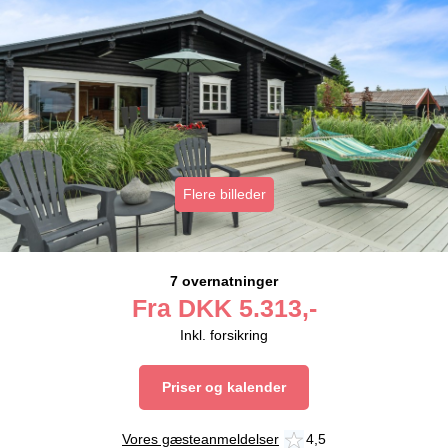
Flere billeder
7 overnatninger
Fra
DKK
5.313,-
Inkl. forsikring
Priser og kalender
Vores gæsteanmeldelser
4,5