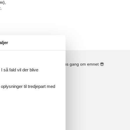
m),
,
aljer
Se solens gang om emnet
😎
 så fald vil der blive
 oplysninger til tredjepart med