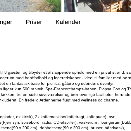
inger
Priser
Kalender
 til 8 gæster, og tilbyder et afslappende ophold med en privat strand, s
legerum med bordfodbold og legeredskaber - ideel til familier med børn
et en fantastisk base for picnics, gåture og udendørs eventyr.
onen ligger kun 500 m væk. Spa-Francorchamps-banen, Plopsa Coo og Tr
 køkken, tre en-suite soveværelser og børnevenlige faciliteter, herunde
nkluderet. En fredelig Ardennerne flugt med wellness og charme.
plader, elektrisk), 2x kaffemaskine(kaffetragt, kaffepude), ovn,
e(Fjernsyn, spisebord, radio, CD-afspiller), vaskerum , loungerum(Bub
tseng(90 x 200 cm), dobbeltseng(90 x 200 cm), bruser, håndvask),