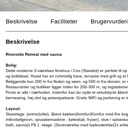
Beskrivelse
Faciliteter
Brugervurder
Beskrivelse
Riverside Retreat med sauna
Bolig:
Dette moderne 3-værelses feriehus i Coo (Stavelot) er perfekt til op
og boblebad. Huset har en rummelig have, terrasse med grill og et 
Beliggende kun 200 m fra floden og søen, og 500 m fra skoven, er d
Restauranter og butikker ligger inden for 200-300 m, og togstati
Ponts er alle i nærheden. Indenfor kan du nyde et veludstyret åbent
børneseng, høj stol og petanquebane. Gratis WiFi og parkering er i
Layout:
Stueetage: (entre(toilet), åbent køkken(komfur(Komfur med fire koge
mikrobølgeovn, opvaskemaskine , køleskab, fryser), stue / spisestu
bath, sauna)) På 1. etage: (Soveværelse med badeværelse(2x enkel