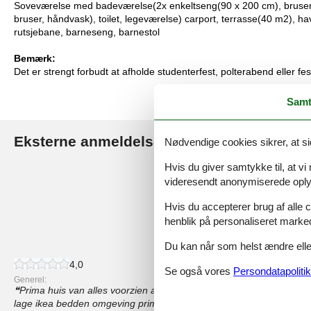
Soveværelse med badeværelse(2x enkeltseng(90 x 200 cm), bruser
bruser, håndvask), toilet, legeværelse) carport, terrasse(40 m2), h
rutsjebane, barneseng, barnestol
Bemærk:
Det er strengt forbudt at afholde studenterfest, polterabend eller fes
Samt
Eksterne anmeldelser
Nødvendige cookies sikrer, at si
Vores gæsteanmeldelse
Hvis du giver samtykke til, at vi
4,4
videresendt anonymiserede oplys
Hvis du accepterer brug af alle c
henblik på personaliseret marke
55 eksterne anmeldelser
Du kan når som helst ændre eller
4,0
Se også vores
Persondatapolitik
Generel:
Prima huis van alles voorzien alleen hele dunne matrasjes niet ge
lage ikea bedden omgeving prima in weekend vol leven doordewee