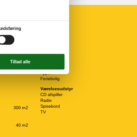
edsføring
Sanitet / Vask
Boblebad
Filter, puder
Bruser
 kogeplader, el
Håndvask
Sauna
Toilet
Type
Feriebolig
Værelsesudstyr
CD afspiller
Radio
Spisebord
300 m2
TV
40 m2