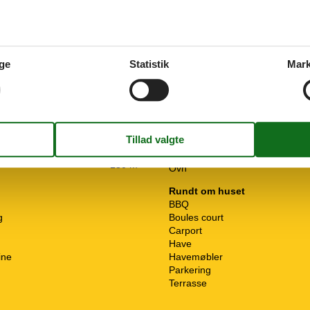
ge
Statistik
Mark
Køkkenudstyr
Fryser
Kaffemaskine
Komfur
4
r
Køleskab
Mikroovn
rmation
Opvaskemaskine
180 m²
Ovn
Rundt om huset
BBQ
g
Boules court
Carport
Have
ine
Havemøbler
Parkering
Terrasse