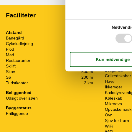
Faciliteter
Nødvendi
Afstand
Børn
Banegård
500 m
Børneseng
Cykeludlejning
4 km
Glide
Flod
100 m
Højstol
Mad
3 km
Legeredskabe
Restauranter
200 m
Generel Info
Skilift
8 km
Boligareal
Skov
500 m
Grillredskaber
Sø
200 m
Have
Turistkontor
2 km
Ikkeryger
Beliggenhed
Kæledyrsvenli
Udsigt over søen
Køleskab
Mikroovn
Byggestatus
Opvaskemask
Fritliggende
Ovn
Sjov for børn
WiFi
WiFi