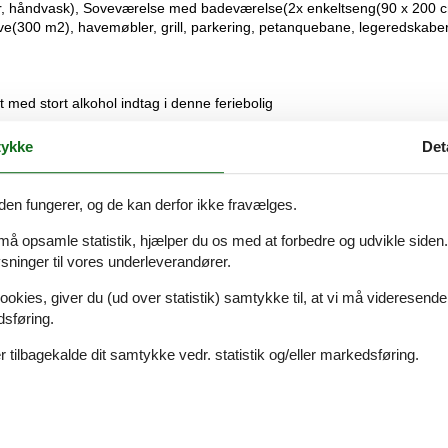
, håndvask), Soveværelse med badeværelse(2x enkeltseng(90 x 200 c
ave(300 m2), havemøbler, grill, parkering, petanquebane, legeredskaber
t med stort alkohol indtag i denne feriebolig
ykke
Det
den fungerer, og de kan derfor ikke fravælges.
Eksterne anmeldelser
4,4
r
Se nabo emner
 må opsamle statistik, hjælper du os med at forbedre og udvikle siden. I
ninger til vores underleverandører.
ookies, giver du (ud over statistik) samtykke til, at vi må videresende
dsføring.
 tilbagekalde dit samtykke vedr. statistik og/eller markedsføring.
juni 2026
schikt voor volwassenen hele
ks helemaal saai