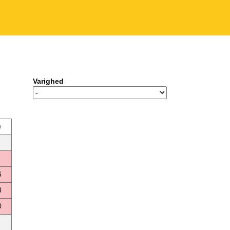
Varighed
ø
6
3
0