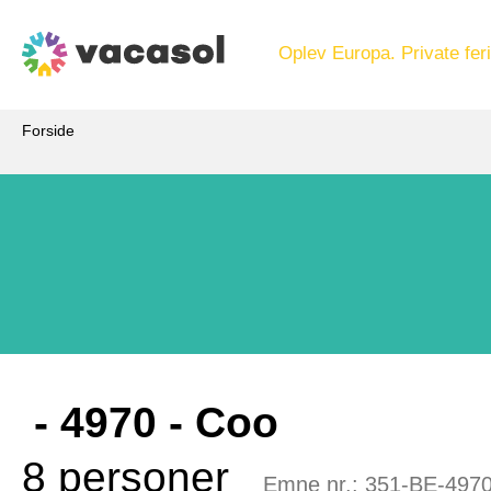
Oplev Europa. Private feri
Forside
 - 4970
 - Coo
8 personer
Emne nr.:
351-BE-497