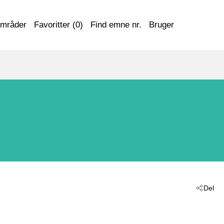
områder
Favoritter (
0
)
Find emne nr.
Bruger
Del