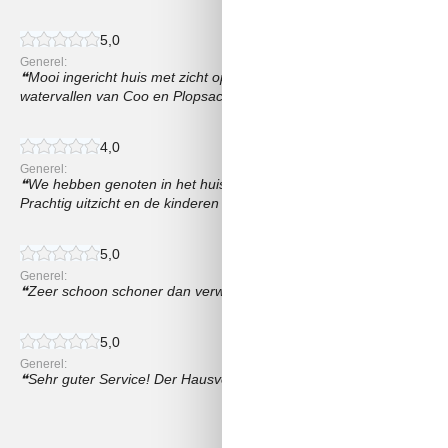
5,0
Generel:
Mooi ingericht huis met zicht op de rivier. Ideaal voor 8 personen
watervallen van Coo en Plopsacoo.
4,0
Generel:
We hebben genoten in het huis, en het was ook schoon. Alles wat 
Prachtig uitzicht en de kinderen hebben zich vermaakt !
5,0
Generel:
Zeer schoon schoner dan verwacht en alles is heel netjes
5,0
Generel:
Sehr guter Service! Der Hausverwalter hat immer unterstützt
Vis alle anmeldelser