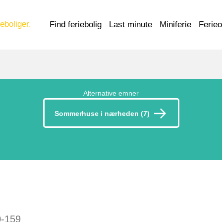
eboliger.
Find feriebolig
Last minute
Miniferie
Ferie
Alternative emner
Sommerhuse i nærheden (7)
0-159