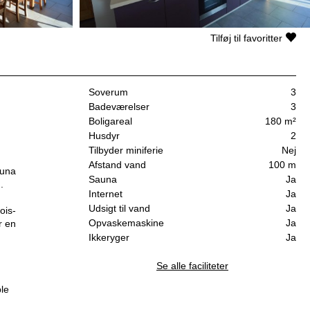
Tilføj til favoritter
Soverum
3
Badeværelser
3
Boligareal
180 m²
Husdyr
2
Tilbyder miniferie
Nej
Afstand vand
100 m
auna
Sauna
Ja
.
Internet
Ja
Udsigt til vand
Ja
ois-
Opvaskemaskine
Ja
r en
Ikkeryger
Ja
Se alle faciliteter
ble