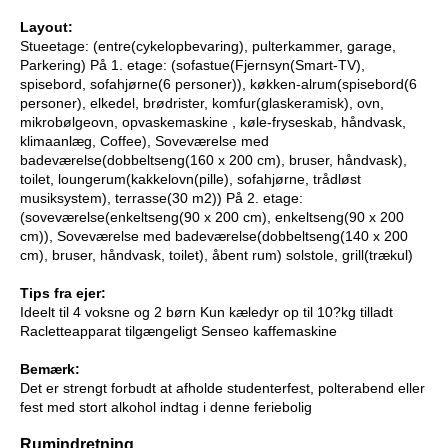
Layout:
Stueetage: (entre(cykelopbevaring), pulterkammer, garage,
Parkering) På 1. etage: (sofastue(Fjernsyn(Smart-TV),
spisebord, sofahjørne(6 personer)), køkken-alrum(spisebord(6
personer), elkedel, brødrister, komfur(glaskeramisk), ovn,
mikrobølgeovn, opvaskemaskine , køle-fryseskab, håndvask,
klimaanlæg, Coffee), Soveværelse med
badeværelse(dobbeltseng(160 x 200 cm), bruser, håndvask),
toilet, loungerum(kakkelovn(pille), sofahjørne, trådløst
musiksystem), terrasse(30 m2)) På 2. etage:
(soveværelse(enkeltseng(90 x 200 cm), enkeltseng(90 x 200
cm)), Soveværelse med badeværelse(dobbeltseng(140 x 200
cm), bruser, håndvask, toilet), åbent rum) solstole, grill(trækul)
Tips fra ejer:
Ideelt til 4 voksne og 2 børn Kun kæledyr op til 10?kg tilladt
Racletteapparat tilgængeligt Senseo kaffemaskine
Bemærk:
Det er strengt forbudt at afholde studenterfest, polterabend eller
fest med stort alkohol indtag i denne feriebolig
Rumindretning