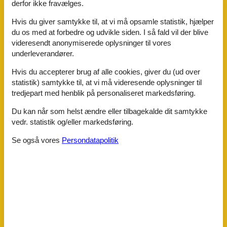
derfor ikke fravælges.
Faciliteter
Hvis du giver samtykke til, at vi må opsamle statistik, hjælper
du os med at forbedre og udvikle siden. I så fald vil der blive
Afstand
videresendt anonymiserede oplysninger til vores
Bageri
1,4 km
underleverandører.
Centrum
18 km
Diverse
1,2 km
Hvis du accepterer brug af alle cookies, giver du (ud over
Naturpark
700 m
statistik) samtykke til, at vi må videresende oplysninger til
Restauranter
1,1 km
tredjepart med henblik på personaliseret markedsføring.
Supermarked
1,4 km
Tiltrækning
1,8 km
Du kan når som helst ændre eller tilbagekalde dit samtykke
vedr. statistik og/eller markedsføring.
Andre
Bicycle Storage
Se også vores
Persondatapolitik
Klimaanlage
Beliggenhed
Landdistrikterne
På landet
Byggestatus
Fritliggende
Ferietemaer