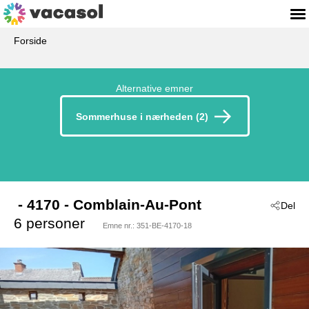
Forside
Alternative emner
Sommerhuse i nærheden (2)
 - 4170
 - Comblain-Au-Pont
Del
6 personer
Emne nr.:
351-BE-4170-18