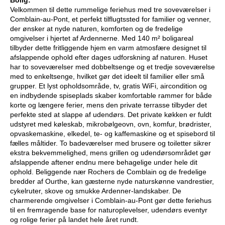
Velkommen til dette rummelige feriehus med tre soveværelser i
Comblain-au-Pont, et perfekt tilflugtssted for familier og venner,
der ønsker at nyde naturen, komforten og de fredelige
omgivelser i hjertet af Ardennerne. Med 140 m² boligareal
tilbyder dette fritliggende hjem en varm atmosfære designet til
afslappende ophold efter dages udforskning af naturen. Huset
har to soveværelser med dobbeltsenge og et tredje soveværelse
med to enkeltsenge, hvilket gør det ideelt til familier eller små
grupper. Et lyst opholdsområde, tv, gratis WiFi, aircondition og
en indbydende spiseplads skaber komfortable rammer for både
korte og længere ferier, mens den private terrasse tilbyder det
perfekte sted at slappe af udendørs. Det private køkken er fuldt
udstyret med køleskab, mikrobølgeovn, ovn, komfur, brødrister,
opvaskemaskine, elkedel, te- og kaffemaskine og et spisebord til
fælles måltider. To badeværelser med brusere og toiletter sikrer
ekstra bekvemmelighed, mens grillen og udendørsområdet gør
afslappende aftener endnu mere behagelige under hele dit
ophold. Beliggende nær Rochers de Comblain og de fredelige
bredder af Ourthe, kan gæsterne nyde naturskønne vandrestier,
cykelruter, skove og smukke Ardenner-landskaber. De
charmerende omgivelser i Comblain-au-Pont gør dette feriehus
til en fremragende base for naturoplevelser, udendørs eventyr
og rolige ferier på landet hele året rundt.