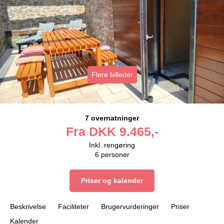
Flere billeder
7 overnatninger
Fra
DKK
9.465,-
Inkl. rengøring
6
personer
Priser og kalender
Beskrivelse
Faciliteter
Brugervurderinger
Priser
Kalender