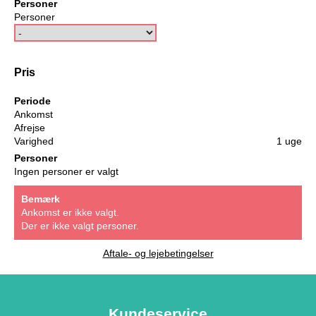
Personer
Personer
Pris
Periode
Ankomst
Afrejse
Varighed
1 uge
Personer
Ingen personer er valgt
Bemærk
Ankomst er ikke valgt.
Der er ikke valgt personer.
Aftale- og lejebetingelser
Kundeservice