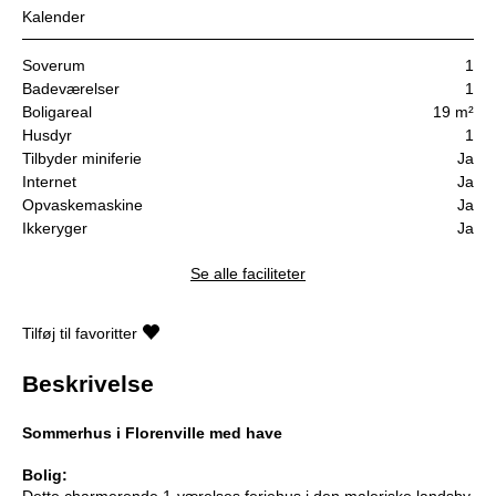
Kalender
Soverum
1
Badeværelser
1
Boligareal
19 m²
Husdyr
1
Tilbyder miniferie
Ja
Internet
Ja
Opvaskemaskine
Ja
Ikkeryger
Ja
Se alle faciliteter
Tilføj til favoritter
Beskrivelse
Sommerhus i Florenville med have
Bolig:
Dette charmerende 1-værelses feriehus i den maleriske landsby