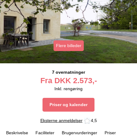
Flere billeder
7 overnatninger
Fra
DKK
2.573,-
Inkl. rengøring
Priser og kalender
Eksterne anmeldelser
4,5
Beskrivelse
Faciliteter
Brugervurderinger
Priser