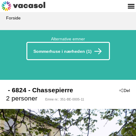
Forside
Alternative emner
Sommerhuse i nærheden (1)
 - 6824
 - Chassepierre
Del
2 personer
Emne nr.:
351-BE-0005-11