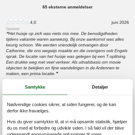
65 eksterne anmeldelser
4,0
juni 2026
Generel:
Het huisje op zich was niets mis mee. De benodigdheden
tijdens vakantie waren aanwezig. Bij onze aankomst was alles
keurig schoon. We werden vriendelijk ontvangen door
Catherine, die ons wegwijs maakte en die overigens ook Engels
sprak. De locatie van het huisje was gelegen bij een T-splitsing.
Een drukke weg met veel verkeer. Als uitvalsbasis om mooie
objecten te bekijken en fijne wandelingen in de Ardennen te
maken, een prima locatie.
Samtykke
Detaljer
4,0
maj 2026
Generel:
Een mooi en schoon huisje. We werden heel vriendelijk
Nødvendige cookies sikrer, at siden fungerer, og de kan
ontvangen. De dame die ons ontving spreekt ook engels. Wel
derfor ikke fravælges.
een beetje wennen dat bank, televisie en bed op de
bovenverdieping in 1 ruimte zijn. Beneden keuken en tafel met 4
Hvis du giver samtykke til, at vi må opsamle statistik, hjælper
stoelen. Dit is ook op de foto`s te zien. Een puntje van
du os med at forbedre og udvikle siden. I så fald vil der blive
opbouwende kritiek: misschien een paar stoelkussentjes
videresendt anonymiserede oplysninger til vores
beneden, de stoelen zijn hard. Goed verblijf om van hieruit de