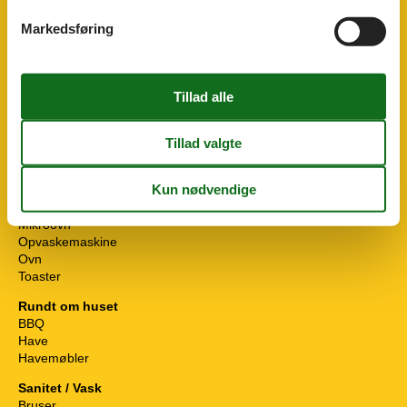
TV
WiFi
Markedsføring
WiFi
Hvilken af følgende beskriver bedst...
Landdistrikterne
Village
Køkkenudstyr
Elkedel
Kaffemaskine
Filter
Komfur
4 kogeplader, el
Køleskab
Mikroovn
Opvaskemaskine
Ovn
Toaster
Rundt om huset
BBQ
Have
Havemøbler
Sanitet / Vask
Bruser