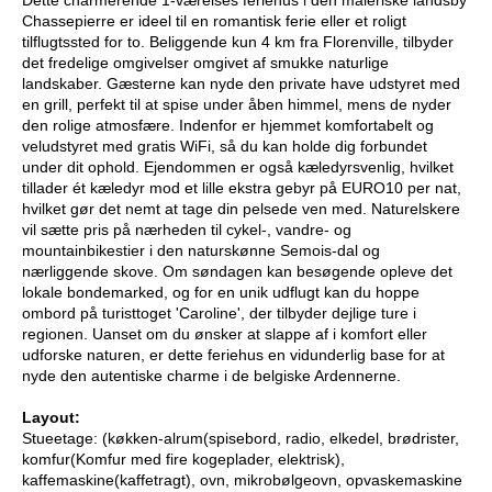
Chassepierre er ideel til en romantisk ferie eller et roligt
tilflugtssted for to. Beliggende kun 4 km fra Florenville, tilbyder
det fredelige omgivelser omgivet af smukke naturlige
landskaber. Gæsterne kan nyde den private have udstyret med
en grill, perfekt til at spise under åben himmel, mens de nyder
den rolige atmosfære. Indenfor er hjemmet komfortabelt og
veludstyret med gratis WiFi, så du kan holde dig forbundet
under dit ophold. Ejendommen er også kæledyrsvenlig, hvilket
tillader ét kæledyr mod et lille ekstra gebyr på EURO10 per nat,
hvilket gør det nemt at tage din pelsede ven med. Naturelskere
vil sætte pris på nærheden til cykel-, vandre- og
mountainbikestier i den naturskønne Semois-dal og
nærliggende skove. Om søndagen kan besøgende opleve det
lokale bondemarked, og for en unik udflugt kan du hoppe
ombord på turisttoget 'Caroline', der tilbyder dejlige ture i
regionen. Uanset om du ønsker at slappe af i komfort eller
udforske naturen, er dette feriehus en vidunderlig base for at
nyde den autentiske charme i de belgiske Ardennerne.
Layout:
Stueetage: (køkken-alrum(spisebord, radio, elkedel, brødrister,
komfur(Komfur med fire kogeplader, elektrisk),
kaffemaskine(kaffetragt), ovn, mikrobølgeovn, opvaskemaskine