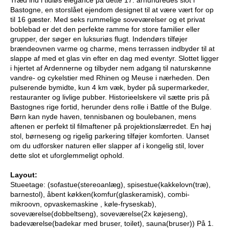
Bastogne, en storslået ejendom designet til at være vært for op
til 16 gæster. Med seks rummelige soveværelser og et privat
boblebad er det den perfekte ramme for store familier eller
grupper, der søger en luksuriøs flugt. Indendørs tilføjer
brændeovnen varme og charme, mens terrassen indbyder til at
slappe af med et glas vin efter en dag med eventyr. Slottet ligger
i hjertet af Ardennerne og tilbyder nem adgang til naturskønne
vandre- og cykelstier med Rhinen og Meuse i nærheden. Den
pulserende bymidte, kun 4 km væk, byder på supermarkeder,
restauranter og livlige pubber. Historieelskere vil sætte pris på
Bastognes rige fortid, herunder dens rolle i Battle of the Bulge.
Børn kan nyde haven, tennisbanen og boulebanen, mens
aftenen er perfekt til filmaftener på projektionslærredet. En høj
stol, børneseng og rigelig parkering tilføjer komforten. Uanset
om du udforsker naturen eller slapper af i kongelig stil, lover
dette slot et uforglemmeligt ophold.
Layout:
Stueetage: (sofastue(stereoanlæg), spisestue(kakkelovn(træ),
barnestol), åbent køkken(komfur(glaskeramisk), combi-
mikroovn, opvaskemaskine , køle-fryseskab),
soveværelse(dobbeltseng), soveværelse(2x køjeseng),
badeværelse(badekar med bruser, toilet), sauna(bruser)) På 1.