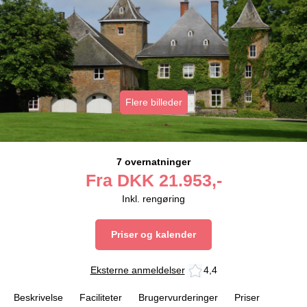
Flere billeder
7 overnatninger
Fra
DKK
21.953,-
Inkl. rengøring
Priser og kalender
Eksterne anmeldelser
4,4
Beskrivelse
Faciliteter
Brugervurderinger
Priser