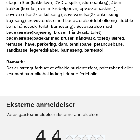
etage: (Stue(kakkelovn, DVD-afspiller, stereoanlæg), åbent
køkken(komfur, ovn, mikrobølgeovn, opvaskemaskine ),
soveværelse(2x enkeltseng), soveværelse(2x enkeltseng,
køjeseng), Soveværelse med badeværelse(dobbeltseng, Bubble
bath, håndvask, toilet, barneseng), Soveværelse med
badeværelse(køjeseng, bruser, håndvask, toilet),
badeværelse(badekar med bruser, håndvask, toilet)) lærred,
terrasse, have, parkering, dam, tennisbane, petanquebane,
sandkasse, legeredskaber, barneseng, barnestol
Bemærk:
Det er strengt forbudt at afholde studenterfest, polterabend eller
fest med stort alkohol indtag i denne feriebolig
Eksterne anmeldelser
Vores gæsteanmeldelser
Eksterne anmeldelser
4,4