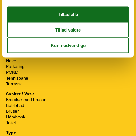
Køkkenudstyr
Kombinationsmikrobølgeovn
Komfur
Keramisk
Køleskab - Fryser
Mikroovn
Opvaskemaskine
Ovn
Rundt om huset
Boules court
Have
Parkering
POND
Tennisbane
Terrasse
Sanitet / Vask
Badekar med bruser
Boblebad
Bruser
Håndvask
Toilet
Type