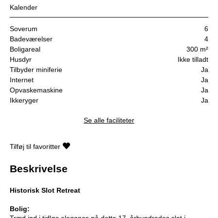
Kalender
Soverum
6
Badeværelser
4
Boligareal
300 m²
Husdyr
Ikke tilladt
Tilbyder miniferie
Ja
Internet
Ja
Opvaskemaskine
Ja
Ikkeryger
Ja
Se alle faciliteter
Tilføj til favoritter
Beskrivelse
Historisk Slot Retreat
Bolig:
Træd ind i tidløs elegance på dette 17. århundredes slot i