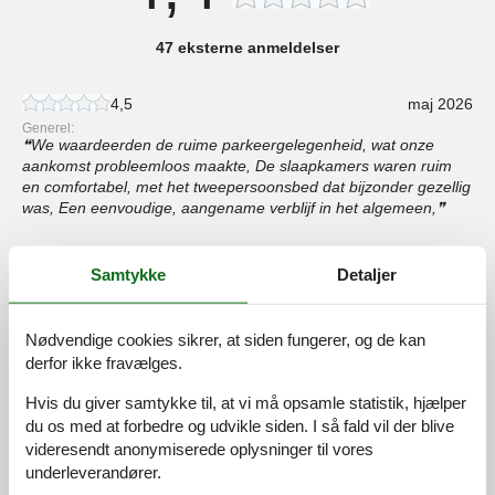
47 eksterne anmeldelser
4,5
maj 2026
Generel:
We waardeerden de ruime parkeergelegenheid, wat onze
aankomst probleemloos maakte, De slaapkamers waren ruim
en comfortabel, met het tweepersoonsbed dat bijzonder gezellig
was, Een eenvoudige, aangename verblijf in het algemeen,
5,0
april 2026
Samtykke
Detaljer
Generel:
Die Nähe des Schlosses zum Stadtzentrum ist ein großes Plus,
Wir haben es genossen, lokale Restaurants und Kneipen zu
Nødvendige cookies sikrer, at siden fungerer, og de kan
besuchen, Nach einem anstrengenden Tag waren die Sauna
derfor ikke fravælges.
und das Whirlpool perfekt zum Entspannen, Ein schöner
Rückzugsort!
Hvis du giver samtykke til, at vi må opsamle statistik, hjælper
du os med at forbedre og udvikle siden. I så fald vil der blive
5,0
april 2026
videresendt anonymiserede oplysninger til vores
Generel:
underleverandører.
Zeer ruim verblijf met voldoende kamers en badkamers.