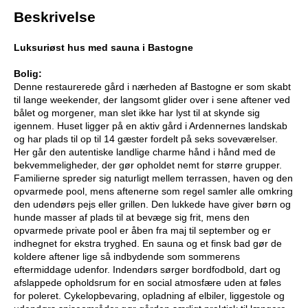
Beskrivelse
Luksuriøst hus med sauna i Bastogne
Bolig:
Denne restaurerede gård i nærheden af Bastogne er som skabt
til lange weekender, der langsomt glider over i sene aftener ved
bålet og morgener, man slet ikke har lyst til at skynde sig
igennem. Huset ligger på en aktiv gård i Ardennernes landskab
og har plads til op til 14 gæster fordelt på seks soveværelser.
Her går den autentiske landlige charme hånd i hånd med de
bekvemmeligheder, der gør opholdet nemt for større grupper.
Familierne spreder sig naturligt mellem terrassen, haven og den
opvarmede pool, mens aftenerne som regel samler alle omkring
den udendørs pejs eller grillen. Den lukkede have giver børn og
hunde masser af plads til at bevæge sig frit, mens den
opvarmede private pool er åben fra maj til september og er
indhegnet for ekstra tryghed. En sauna og et finsk bad gør de
koldere aftener lige så indbydende som sommerens
eftermiddage udenfor. Indendørs sørger bordfodbold, dart og
afslappede opholdsrum for en social atmosfære uden at føles
for poleret. Cykelopbevaring, opladning af elbiler, liggestole og