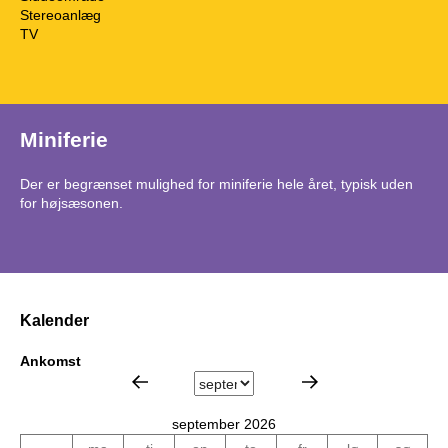
Stereoanlæg
TV
Miniferie
Der er begrænset mulighed for miniferie hele året, typisk uden
for højsæsonen.
Kalender
Ankomst
september 2026