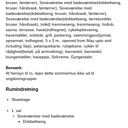
bruser, føntørrer), Soveværelse med badeværelse(dobbeltseng,
bruser, håndvask, føntørrer), Soveværelse med
badeværelse(dobbeltseng, bruser, håndvask, føntørrer),
Soveværelse med badeværelse(dobbeltseng, tørretumbler,
bruser, håndvask), toilet) tremmeseng, tremmeseng, hottub,
sauna, terrasse, have(indhegnet), cykelopbevaring,
havemøbler, solstole, grill, parkering, swimmingpool(privat,
opvarmet, indhegnet, 5 x 3 m., opened from May upto and
including Sep), petanquebane, rutsjebane, cykler til
rådighed(betalt, på anmodning), barnestol, barnestol,
loungemøbler, havepejs, Solcreme, Gyngestativ
Bemærk:
Af hensyn til ro, lejes dette sommerhus ikke ud til
ungdomsgrupper
Rumindretning
Stueetage
1. sal
Soveværelse med badeværelse
Dobbeltseng