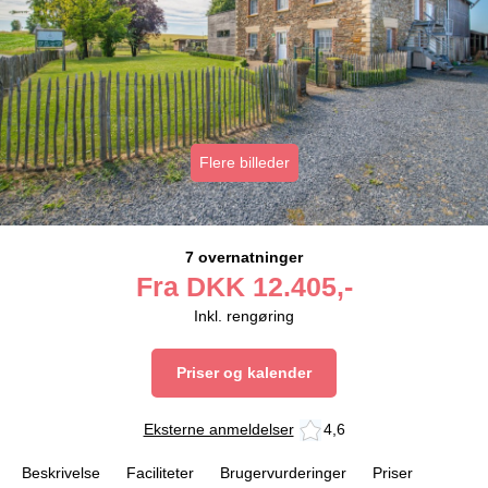
Flere billeder
7 overnatninger
Fra
DKK
12.405,-
Inkl. rengøring
Priser og kalender
Eksterne anmeldelser
4,6
Beskrivelse
Faciliteter
Brugervurderinger
Priser