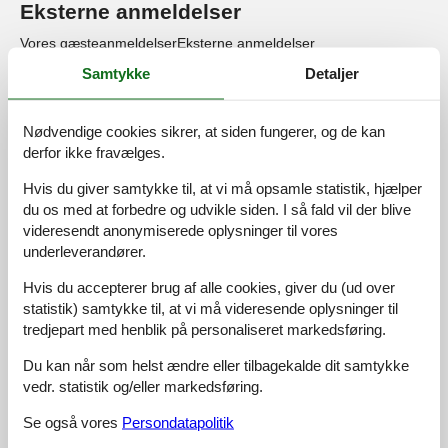
Eksterne anmeldelser
Vores gæsteanmeldelser
Eksterne anmeldelser
Samtykke
Detaljer
4,6
Nødvendige cookies sikrer, at siden fungerer, og de kan
derfor ikke fravælges.
49 eksterne anmeldelser
Hvis du giver samtykke til, at vi må opsamle statistik, hjælper
du os med at forbedre og udvikle siden. I så fald vil der blive
5,0
juni 2026
videresendt anonymiserede oplysninger til vores
Generel:
underleverandører.
Een aangenaam huurhuis met alle faciliteiten en goed
uitgerust. Ideaal om met grote groepen samen te komen en te
Hvis du accepterer brug af alle cookies, giver du (ud over
genieten. Vanaf de locatie is het mogelijk om mooie
statistik) samtykke til, at vi må videresende oplysninger til
wandelingen te maken in de nabij gelegen bossen.
tredjepart med henblik på personaliseret markedsføring.
5,0
juni 2026
Du kan når som helst ændre eller tilbagekalde dit samtykke
vedr. statistik og/eller markedsføring.
Generel:
Wat een fijn huis lekker ruim , alles wat je kan bedenken is er
aanwezig . Heerlijk voor de kinderen speelkamer , zwembad ,
Se også vores
Persondatapolitik
buiten speelhuisje . En alles netjes en schoon Wij hebben een