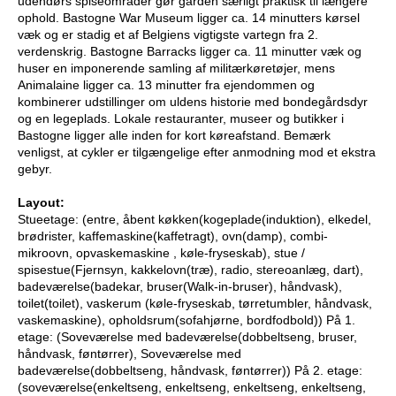
udendørs spiseområder gør gården særligt praktisk til længere
ophold. Bastogne War Museum ligger ca. 14 minutters kørsel
væk og er stadig et af Belgiens vigtigste vartegn fra 2.
verdenskrig. Bastogne Barracks ligger ca. 11 minutter væk og
huser en imponerende samling af militærkøretøjer, mens
Animalaine ligger ca. 13 minutter fra ejendommen og
kombinerer udstillinger om uldens historie med bondegårdsdyr
og en legeplads. Lokale restauranter, museer og butikker i
Bastogne ligger alle inden for kort køreafstand. Bemærk
venligst, at cykler er tilgængelige efter anmodning mod et ekstra
gebyr.
Layout:
Stueetage: (entre, åbent køkken(kogeplade(induktion), elkedel,
brødrister, kaffemaskine(kaffetragt), ovn(damp), combi-
mikroovn, opvaskemaskine , køle-fryseskab), stue /
spisestue(Fjernsyn, kakkelovn(træ), radio, stereoanlæg, dart),
badeværelse(badekar, bruser(Walk-in-bruser), håndvask),
toilet(toilet), vaskerum (køle-fryseskab, tørretumbler, håndvask,
vaskemaskine), opholdsrum(sofahjørne, bordfodbold)) På 1.
etage: (Soveværelse med badeværelse(dobbeltseng, bruser,
håndvask, føntørrer), Soveværelse med
badeværelse(dobbeltseng, håndvask, føntørrer)) På 2. etage:
(soveværelse(enkeltseng, enkeltseng, enkeltseng, enkeltseng,