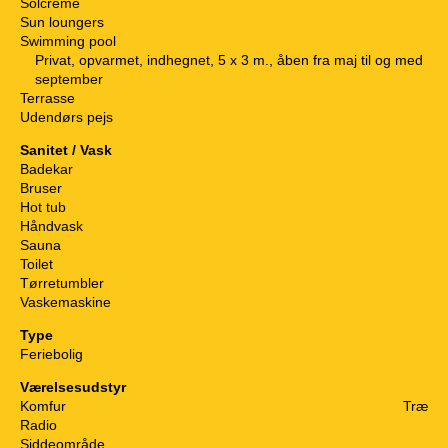
Solcreme
Sun loungers
Swimming pool
Privat, opvarmet, indhegnet, 5 x 3 m., åben fra maj til og med
september
Terrasse
Udendørs pejs
Sanitet / Vask
Badekar
Bruser
Hot tub
Håndvask
Sauna
Toilet
Tørretumbler
Vaskemaskine
Type
Feriebolig
Værelsesudstyr
Komfur
Træ
Radio
Siddeområde