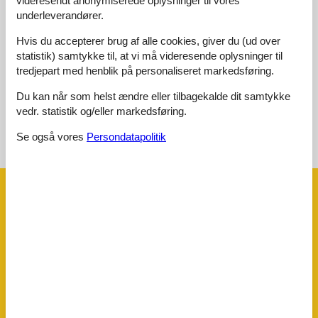
videresendt anonymiserede oplysninger til vores
5,0
februar 2026
underleverandører.
Generel:
Had a great weekend with friends at the cottage. The sauna
Hvis du accepterer brug af alle cookies, giver du (ud over
was a highlight after a day of cycling around Waimes.
statistik) samtykke til, at vi må videresende oplysninger til
tredjepart med henblik på personaliseret markedsføring.
Vis alle anmeldelser
Du kan når som helst ændre eller tilbagekalde dit samtykke
vedr. statistik og/eller markedsføring.
Se også vores
Persondatapolitik
Se nabo emner
Se solens gang om emnet
😎
Faciliteter
Afstand
Byliv
12 km
Centrum
2 km
Langrend
12 km
Mad
5 km
Offentlig transport
5 km
Restauranter
5 km