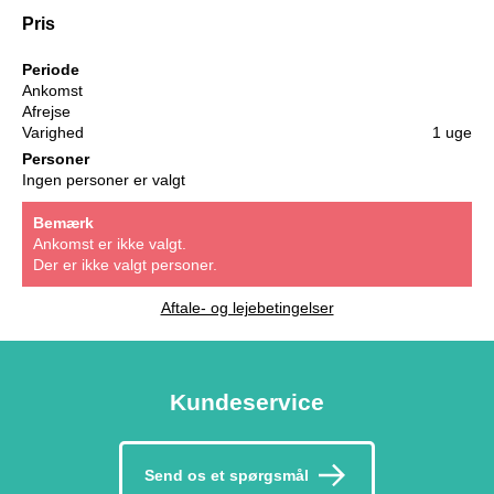
Pris
Periode
Ankomst
Afrejse
Varighed
1 uge
Personer
Ingen personer er valgt
Bemærk
Ankomst er ikke valgt.
Der er ikke valgt personer.
Aftale- og lejebetingelser
Kundeservice
Send os et spørgsmål