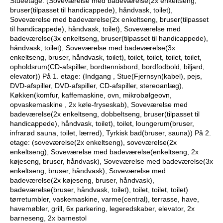
Stueetage: (Soveværelse med badeværelse(2x enkeltseng,
bruser(tilpasset til handicappede), håndvask, toilet),
Soveværelse med badeværelse(2x enkeltseng, bruser(tilpasset
til handicappede), håndvask, toilet), Soveværelse med
badeværelse(3x enkeltseng, bruser(tilpasset til handicappede),
håndvask, toilet), Soveværelse med badeværelse(3x
enkeltseng, bruser, håndvask, toilet), toilet, toilet, toilet, toilet,
opholdsrum(CD-afspiller, bordtennisbord, bordfodbold, biljard,
elevator)) På 1. etage: (Indgang , Stue(Fjernsyn(kabel), pejs,
DVD-afspiller, DVD-afspiller, CD-afspiller, stereoanlæg),
Køkken(komfur, kaffemaskine, ovn, mikrobølgeovn,
opvaskemaskine , 2x køle-fryseskab), Soveværelse med
badeværelse(2x enkeltseng, dobbeltseng, bruser(tilpasset til
handicappede), håndvask, toilet), toilet, loungerum(bruser,
infrarød sauna, toilet, lærred), Tyrkisk bad(bruser, sauna)) På 2.
etage: (soveværelse(2x enkeltseng), soveværelse(2x
enkeltseng), Soveværelse med badeværelse(enkeltseng, 2x
køjeseng, bruser, håndvask), Soveværelse med badeværelse(3x
enkeltseng, bruser, håndvask), Soveværelse med
badeværelse(2x køjeseng, bruser, håndvask),
badeværelse(bruser, håndvask, toilet), toilet, toilet, toilet)
tørretumbler, vaskemaskine, varme(central), terrasse, have,
havemøbler, grill, 6x parkering, legeredskaber, elevator, 2x
barneseng, 2x barnestol