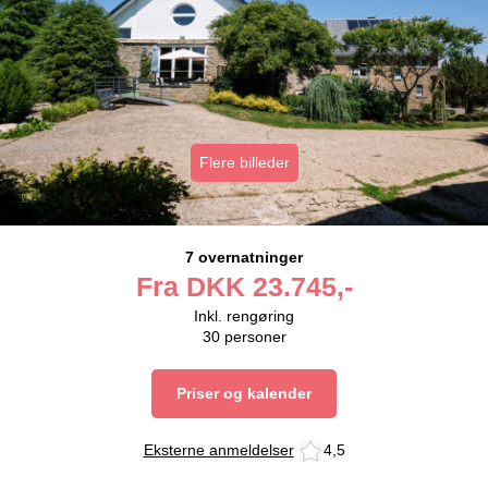
Flere billeder
7 overnatninger
Fra
DKK
23.745,-
Inkl. rengøring
30
personer
Priser og kalender
Eksterne anmeldelser
4,5