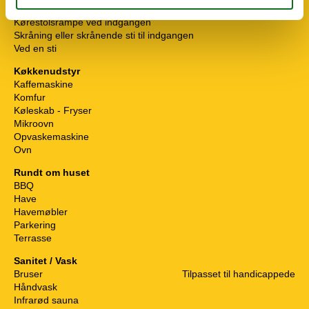
Handicap - øvrige
Kørestolsrampe ved indgangen
Skråning eller skrånende sti til indgangen
Ved en sti
Køkkenudstyr
Kaffemaskine
Komfur
Køleskab - Fryser
Mikroovn
Opvaskemaskine
Ovn
Rundt om huset
BBQ
Have
Havemøbler
Parkering
Terrasse
Sanitet / Vask
Bruser
Tilpasset til handicappede
Håndvask
Infrarød sauna