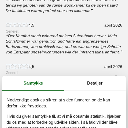
terwijl wij genoten van de ruime woonkamer bij de open haard.
De faciliteiten waren perfect voor ons allemaal!
4,5
april 2026
Generel:
Der Komfort stach während meines Aufenthalts hervor. Mein
Schlafzimmer war gemütlich und hatte ein angrenzendes
Badezimmer, was praktisch war, und es war nur wenige Schritte
von Entspannungseinrichtungen wie der Infrarotsauna entfernt.
4,5
april 2026
Generel:
The recreational area with table tennis made evenings fun!
Samtykke
Detaljer
5,0
marts 2026
Generel:
Nødvendige cookies sikrer, at siden fungerer, og de kan
The price seemed fair given how much space there is. I
derfor ikke fravælges.
appreciated having all those bedrooms and bathrooms
available. The kitchen worked well for cooking meals together
Hvis du giver samtykke til, at vi må opsamle statistik, hjælper
too.
du os med at forbedre og udvikle siden. I så fald vil der blive