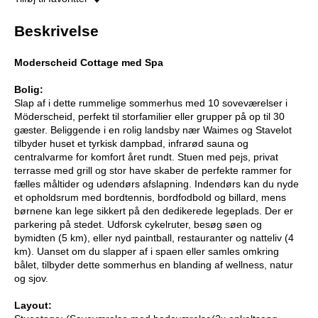
Beskrivelse
Moderscheid Cottage med Spa
Bolig:
Slap af i dette rummelige sommerhus med 10 soveværelser i
Möderscheid, perfekt til storfamilier eller grupper på op til 30
gæster. Beliggende i en rolig landsby nær Waimes og Stavelot
tilbyder huset et tyrkisk dampbad, infrarød sauna og
centralvarme for komfort året rundt. Stuen med pejs, privat
terrasse med grill og stor have skaber de perfekte rammer for
fælles måltider og udendørs afslapning. Indendørs kan du nyde
et opholdsrum med bordtennis, bordfodbold og billard, mens
børnene kan lege sikkert på den dedikerede legeplads. Der er
parkering på stedet. Udforsk cykelruter, besøg søen og
bymidten (5 km), eller nyd paintball, restauranter og natteliv (4
km). Uanset om du slapper af i spaen eller samles omkring
bålet, tilbyder dette sommerhus en blanding af wellness, natur
og sjov.
Layout: