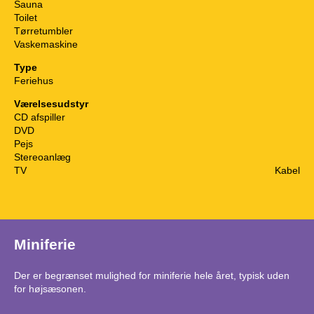
Sauna
Toilet
Tørretumbler
Vaskemaskine
Type
Feriehus
Værelsesudstyr
CD afspiller
DVD
Pejs
Stereoanlæg
TV
Kabel
Miniferie
Der er begrænset mulighed for miniferie hele året, typisk uden
for højsæsonen.