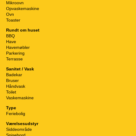
Mikroovn
Opvaskemaskine
Ovn
Toaster
Rundt om huset
BBQ
Have
Havemøbler
Parkering
Terrasse
Sanitet / Vask
Badekar
Bruser
Håndvask
Toilet
Vaskemaskine
Type
Feriebolig
Værelsesudstyr
Siddeområde
Spisebord