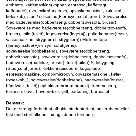
emhætte, kaffemaskine(kopper, espresso, kaffetragt,
kaffepude), ovn, mikrobølgeovn, opvaskemaskine , køleskab,
køleskab), stue / spisestue(Fjernsyn, sofahjørne), Soveværelse
med badeværelse(dobbeltseng, dobbeltsovesofa, bruser),
Soveværelse med badeværelse(dobbeltseng, dobbeltsovesofa,
bruser), toilet(toilet), legeværelse(legetøj), pulterkammer(fryser,
vaskemaskine, strygebræt, strygejern)) Mellemetage:
(fjernsynsstue(Fjernsyn, sofahjørne),
soveværelse(dobbeltseng), soveværelse(dobbeltseng,
dobbeltsovesofa), soveværelse(dobbeltseng, dobbeltsovesofa),
badeværelse(badekar, bruser), toilet(toilet)) Sidebygning:
(Stue(sofahjørne), Køkken(spisebord, kogeplade,
espressomaskine, combi-mikroovn, opvaskemaskine , køle-
fryseskab, ), soveværelse(dobbeltseng), badeværelse(bruser,
håndvask, toilet)) opholdsrum(bordfodbold), tremmeseng,
terrasse, have, havemøbler, grill, parkering, barnestol
Bemærk:
Det er strengt forbudt at afholde studenterfest, polterabend eller
fest med stort alkohol indtag i denne feriebolig