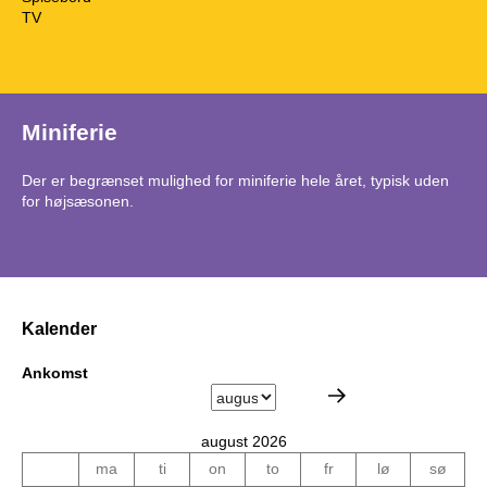
TV
Miniferie
Der er begrænset mulighed for miniferie hele året, typisk uden
for højsæsonen.
Kalender
Ankomst
august 2026
ma
ti
on
to
fr
lø
sø