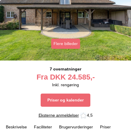
Flere billeder
7 overnatninger
Fra
DKK
24.585,-
Inkl. rengøring
Priser og kalender
Eksterne anmeldelser
4,5
Beskrivelse
Faciliteter
Brugervurderinger
Priser