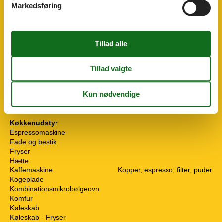
Markedsføring
Handicap - øvrige
Ved en sti
Hjemmesikkerhed
Brandslukker
Førstehjælpskasse
Røgalarm
Udvendig belysning
Hvilken af følgende beskriver bedst...
Landdistrikterne
Village
Køkkenudstyr
Espressomaskine
Fade og bestik
Fryser
Hætte
Kaffemaskine
Kopper, espresso, filter, puder
Kogeplade
Kombinationsmikrobølgeovn
Komfur
Køleskab
Køleskab - Fryser