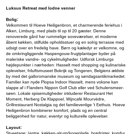
Luksus Retreat med lodne venner
Bolig:
Velkommen til Hoeve Heiligenbron, et charmerende feriehus i
Alken, Limburg, med plads til op til 20 gæster. Denne
renoverede gård har rummelige soveværelser, et moderne
åbent køkken, stilfulde opholdsstuer og en solrig terrasse med
udsigt over en fredelig have. Børn og kæledyr er velkomne, og
de omkringliggende Haspengouw-frugtplantager byder på
maleriske vandre- og cykelmuligheder. Udforsk Limburgs
højdepunkter i nærheden: Hasselt med shopping og kulinariske
oplevelser, friluftsmuseet Bokrijk og Tongeren, Belgiens ældste
by med det galloromanske museum og søndagsantikmarkedet.
Familier kan nyde Plopsa Indoor Hasselt, mens voksne kan
slappe af i Flanders Nippon Golf Club eller ved Schulensmeer-
søen. Lokale spisemuligheder inkluderer Restaurant Het
Moment, Herberg De Klappoel, Wijncafé Mourvèdre,
Grillrestaurant Nostalgia og det familievenlige 't Eethuis. Hoeve
Heiligenbron kombinerer komfort, plads og en central
beliggenhed for natur, eventyr og kulturelle oplevelser.
Layout:
Stueetage: (entre, køkken-alrum(kogeplade, brødrister, komfur,