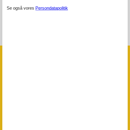
Se også vores
Persondatapolitik
Vis alle anmeldelser
Se nabo emner
Se solens gang om emnet
😎
Faciliteter
Afstand
Banegård
13 km
Banegård
18 km
Byliv
16 km
Centrum
13 km
Diverse
14 km
Golfbane
16 km
Langrend
15 km
Lufthavn
38 km
Restauranter
2,8 km
Sø
18 km