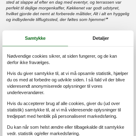
sted at slappe af efter en dag med eventyr, og terrassen var
perfekt til dejlige morgenkaffer, Køkkenet var godt udstyret,
hvilket gjorde det nemt at forberede måltider, Alt i alt en hyggelig
og indbydende tilflugtssted, der føltes som hjemme!
4,5
februar 2025
Samtykke
Detaljer
Generel:
Die Terrasse war ideal für den Morgenkaffee, und wir
genossen den Besuch des Bokrijk Openluchtmuseums, das nur
Nødvendige cookies sikrer, at siden fungerer, og de kan
eine kurze Autofahrt entfernt war
derfor ikke fravælges.
4,5
februar 2025
Hvis du giver samtykke til, at vi må opsamle statistik, hjælper
du os med at forbedre og udvikle siden. I så fald vil der blive
Generel:
Ein schöner Ort für einen Aufenthalt mit Freunden! Das
videresendt anonymiserede oplysninger til vores
Wohnzimmer war geräumig, und wir genossen alle unsere
underleverandører.
Abende zusammen auf der Terrasse, Die Gastgeber waren sehr
hilfsbereit und freundlich
Hvis du accepterer brug af alle cookies, giver du (ud over
statistik) samtykke til, at vi må videresende oplysninger til
tredjepart med henblik på personaliseret markedsføring.
4,5
februar 2025
Generel:
Du kan når som helst ændre eller tilbagekalde dit samtykke
A perfect retreat for couples, The garden was lovely for
vedr. statistik og/eller markedsføring.
relaxing afternoons