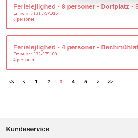
Ferielejlighed - 8 personer - Dorfplatz -
Emne nr.:
131-ASA015
8 personer
Ferielejlighed - 4 personer - Bachmühls
Emne nr.:
532-975109
4 personer
<<
<
1
2
3
4
5
>
>>
Kundeservice