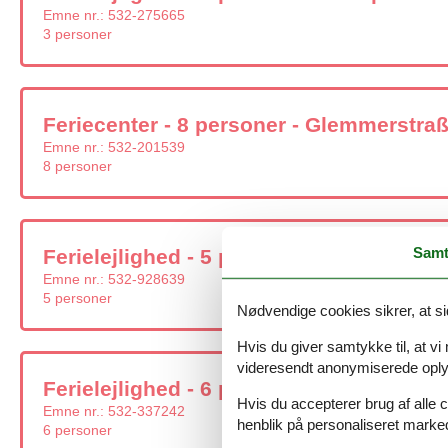
Emne nr.:
532-275665
3 personer
Feriecenter - 8 personer - Glemmerstraß
Emne nr.:
532-201539
8 personer
Samt
Ferielejlighed - 5 personer - Bachmühlst
Emne nr.:
532-928639
5 personer
Nødvendige cookies sikrer, at si
Hvis du giver samtykke til, at vi
videresendt anonymiserede oplys
Ferielejlighed - 6 personer - Glemmerst
Hvis du accepterer brug af alle c
Emne nr.:
532-337242
henblik på personaliseret marke
6 personer