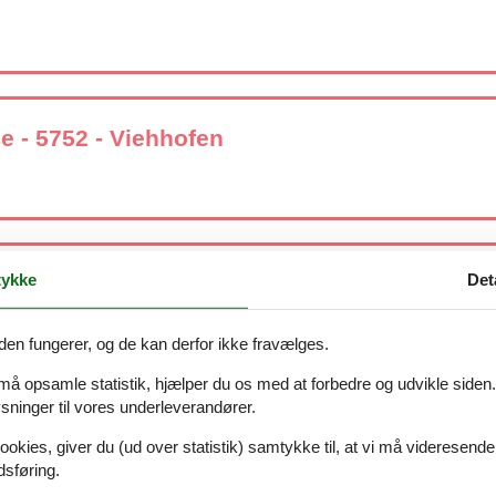
e - 5752 - Viehhofen
ykke
Det
r. - 5752 - Viehhofen
den fungerer, og de kan derfor ikke fravælges.
 må opsamle statistik, hjælper du os med at forbedre og udvikle siden. I
ninger til vores underleverandører.
raße - 5752 - Viehhofen
ookies, giver du (ud over statistik) samtykke til, at vi må videresende
dsføring.