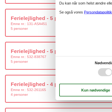
Du kan når som helst ændre eller
Se også vores
Persondatapolitik
Ferielejlighed - 5 personer - Dorfplatz -
Emne nr.:
131-ASA451
5 personer
Ferielejlighed - 5 personer - Streitberg
Emne nr.:
532-838767
5 personer
Nødvendi
Ferielejlighed - 4 personer - Streitberg
Emne nr.:
532-261165
4 personer