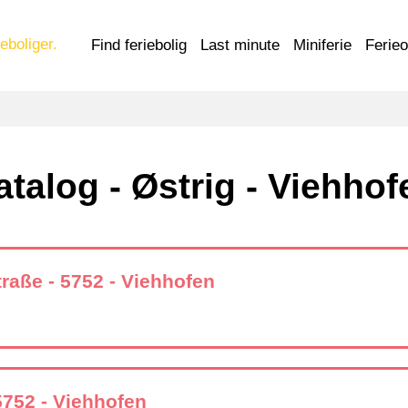
eboliger.
Find feriebolig
Last minute
Miniferie
Ferie
atalog - Østrig - Viehhof
traße - 5752 - Viehhofen
 5752 - Viehhofen