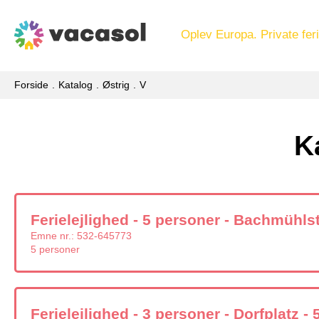
Oplev Europa. Private feri
Forside
Katalog
Østrig
V
K
Ferielejlighed - 5 personer - Bachmühls
Emne nr.:
532-645773
5 personer
Ferielejlighed - 3 personer - Dorfplatz -