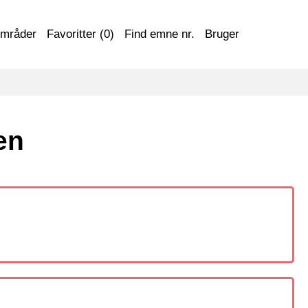
områder
Favoritter (
0
)
Find emne nr.
Bruger
en