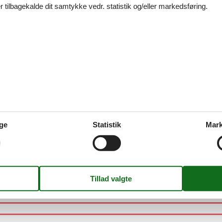
 tilbagekalde dit samtykke vedr. statistik og/eller markedsføring.
 5752 - Viehhofen
weg - 5752 - Viehhofen
ge
Statistik
Mark
weg - 5752 - Viehhofen