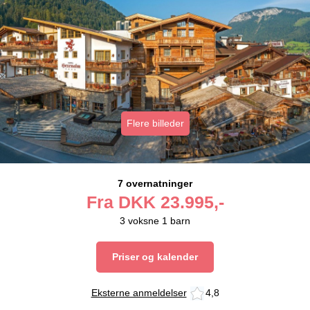
Flere billeder
7 overnatninger
Fra
DKK
23.995,-
3
voksne
1
barn
Priser og kalender
Eksterne anmeldelser
4,8