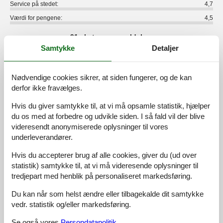
Service på stedet:
4,7
Værdi for pengene:
4,5
91 eksterne anmeldelser
Samtykke
Detaljer
5,0
juli 2026
Rengøring:
5
Beliggenhed:
5
Generelt:
5
Nødvendige cookies sikrer, at siden fungerer, og de kan
Værelse:
5
Service på stedet:
5
Værdi for pengene:
5
derfor ikke fravælges.
Generel:
Sehr schöne große Unterkunft. Bestens ausgestattet. Für
Hvis du giver samtykke til, at vi må opsamle statistik, hjælper
Familien einfach zum wohlfühlen. Zentrale Lage für Ausflüge.
du os med at forbedre og udvikle siden. I så fald vil der blive
Ein schönes abwechslungsreiches Programm für Kinder. Tolles
videresendt anonymiserede oplysninger til vores
leckeres Essen. Super nette und hilfsbereite Gastgeber. Wir
underleverandører.
haben uns wie immer rundum wohlgefühlt. Waren jetzt das 10
mal da und kommen auch wieder.
Hvis du accepterer brug af alle cookies, giver du (ud over
statistik) samtykke til, at vi må videresende oplysninger til
tredjepart med henblik på personaliseret markedsføring.
4,8
juli 2026
Rengøring:
5
Beliggenhed:
5
Generelt:
5
Du kan når som helst ændre eller tilbagekalde dit samtykke
Værelse:
4
Service på stedet:
5
Værdi for pengene:
5
vedr. statistik og/eller markedsføring.
Se også vores
Persondatapolitik