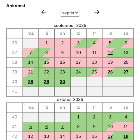
Ankomst
september 2026
ma
ti
on
to
fr
lø
sø
36
1
2
3
4
5
6
37
7
8
9
10
11
12
13
38
14
15
16
17
18
19
20
39
21
22
23
24
25
26
27
40
28
29
30
41
oktober 2026
ma
ti
on
to
fr
lø
sø
40
1
2
3
4
41
5
6
7
8
9
10
11
42
12
13
14
15
16
17
18