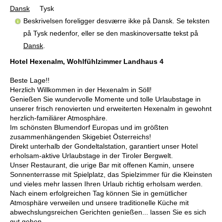
Dansk
Tysk
Beskrivelsen foreligger desværre ikke på Dansk. Se teksten
på Tysk nedenfor, eller se den maskinoversatte tekst på
Dansk
.
Hotel Hexenalm, Wohlfühlzimmer Landhaus 4
Beste Lage!!
Herzlich Willkommen in der Hexenalm in Söll!
Genießen Sie wundervolle Momente und tolle Urlaubstage in
unserer frisch renovierten und erweiterten Hexenalm in gewohnt
herzlich-familiärer Atmosphäre.
Im schönsten Blumendorf Europas und im größten
zusammenhängenden Skigebiet Österreichs!
Direkt unterhalb der Gondeltalstation, garantiert unser Hotel
erholsam-aktive Urlaubstage in der Tiroler Bergwelt.
Unser Restaurant, die urige Bar mit offenen Kamin, unsere
Sonnenterrasse mit Spielplatz, das Spielzimmer für die Kleinsten
und vieles mehr lassen Ihren Urlaub richtig erholsam werden.
Nach einem erfolgreichen Tag können Sie in gemütlicher
Atmosphäre verweilen und unsere traditionelle Küche mit
abwechslungsreichen Gerichten genießen... lassen Sie es sich
gut gehen.