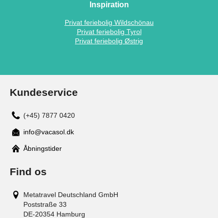
Inspiration
Privat feriebolig Wildschönau
Privat feriebolig Tyrol
Privat feriebolig Østrig
Kundeservice
(+45) 7877 0420
info@vacasol.dk
Åbningstider
Find os
Metatravel Deutschland GmbH
Poststraße 33
DE-20354
Hamburg