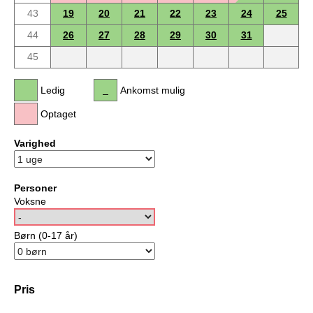
43
19
20
21
22
23
24
25
44
26
27
28
29
30
31
45
Ledig
Ankomst mulig
Optaget
Varighed
Personer
Voksne
Børn (0-17 år)
Pris