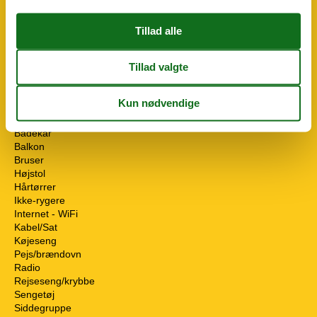
Omgivende faciliteter
Bus parkering
Cykelrum
Have til brug
Parkeringsplads
Pool
Pool opvarmet
Servicefaciliteter
Badekar
Balkon
Bruser
Højstol
Hårtørrer
Ikke-rygere
Internet - WiFi
Kabel/Sat
Køjeseng
Pejs/brændovn
Radio
Rejseseng/krybbe
Sengetøj
Siddegruppe