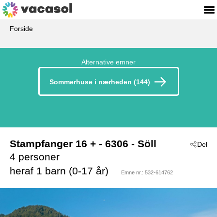
Forside
Alternative emner
Sommerhuse i nærheden (144)
Stampfanger 16 +
 - 6306
 - Söll
Del
4 personer
heraf 1 barn (0-17 år)
Emne nr.:
532-614762