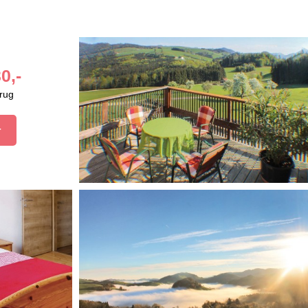
0,-
brug
r