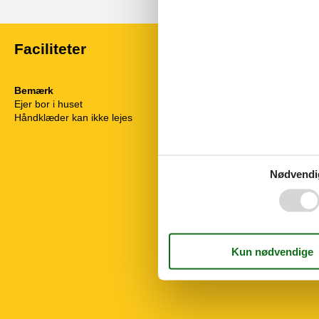
Faciliteter
Bemærk
Diverse
Ejer bor i huset
Antal babysen
Håndklæder kan ikke lejes
Antal babystol
Antal husdyr
Byggematerial
Byggeår
Etage 1. sal
Nødvendi
Ferielejlighed
Forbrugsomkos
Helårsisoleret
Kæledyr Ja
Opvarmning, 
Parabol
Renoveret