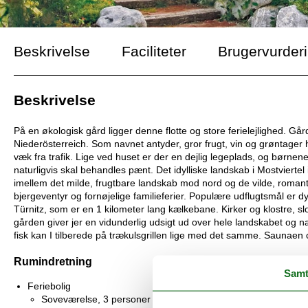
Beskrivelse
Faciliteter
Brugervurder
Beskrivelse
På en økologisk gård ligger denne flotte og store ferielejlighed. Gå
Niederösterreich. Som navnet antyder, gror frugt, vin og grøntager he
væk fra trafik. Lige ved huset er der en dejlig legeplads, og børnen
naturligvis skal behandles pænt. Det idylliske landskab i Mostviertel
imellem det milde, frugtbare landskab mod nord og de vilde, romant
bjergeventyr og fornøjelige familieferier. Populære udflugtsmål er d
Türnitz, som er en 1 kilometer lang kælkebane. Kirker og klostre, 
gården giver jer en vidunderlig udsigt ud over hele landskabet og n
fisk kan I tilberede på trækulsgrillen lige med det samme. Saunaen o
Rumindretning
Samt
Feriebolig
Soveværelse, 3 personer