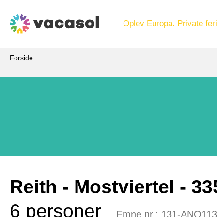
Oplev Europa. Private feri
Forside
Reith
 - Mostviertel
 - 33
6 personer
Emne nr.:
131-ANO113