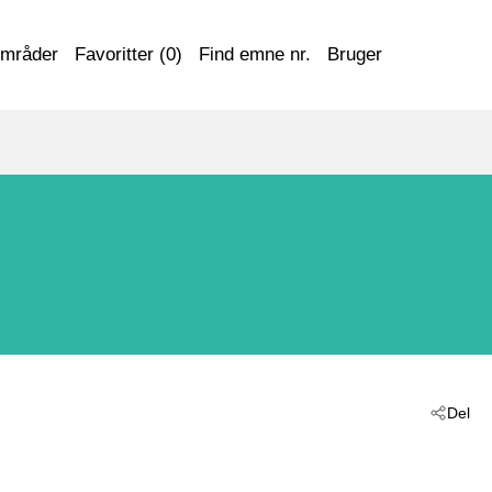
områder
Favoritter (
0
)
Find emne nr.
Bruger
Del