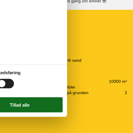
Se solens gang om emnet
😎
Køkken
El-komfur
Frostboks
Kaffemaskine
Køkkenet har v/k vand
Køleskab
10 km
edsføring
60 km
Udendørs
10 km
Fælles grund
10000 m²
1,5 km
Fælles havemøbler
5 m
Gratis p-plads på grunden
2
15 km
Wellness
2,5 km
Sauna