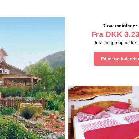
7 overnatninger
Fra
DKK
3.23
Inkl. rengøring og for
Priser og kalende