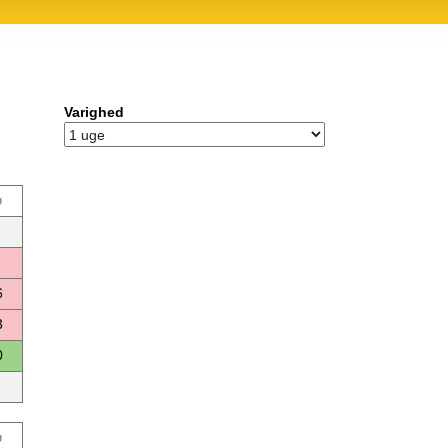
Varighed
ø
6
3
0
ø