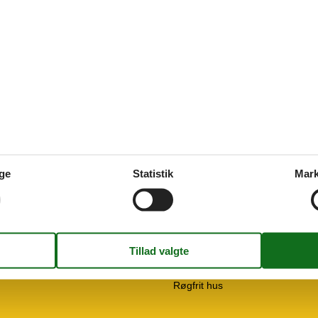
Se nabo emner
El artikler
ge
2
1 TV
e
1
Internet (trådløst)
2
Radio og CD
e: Træ/sten
I nærheden
1500
Afs. til nærmeste vand/badning
ge
Statistik
Mark
Afstand lufthavn VIE
85 m²
Afstand til alt. vand/badning
tninger inkl.
Afstand til indkøb
Nærmeste beboelse
2
Nærmeste by
Centralvarme
Nærmeste restaurant
2009
Koncepter
Røgfrit hus