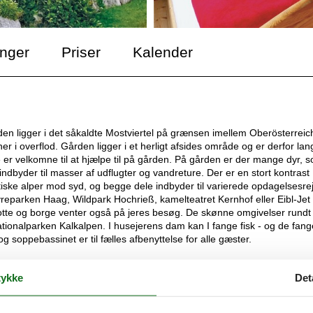
inger
Priser
Kalender
rden ligger i det såkaldte Mostviertel på grænsen imellem Oberösterreic
r i overflod. Gården ligger i et herligt afsides område og er derfor lan
e er velkomne til at hjælpe til på gården. På gården er der mange dyr, 
 indbyder til masser af udflugter og vandreture. Der er en stort kontrast
iske alper mod syd, og begge dele indbyder til varierede opdagelsesrej
yreparken Haag, Wildpark Hochrieß, kamelteatret Kernhof eller Eibl-Jet 
slotte og borge venter også på jeres besøg. De skønne omgivelser rund
ationalparken Kalkalpen. I husejerens dam kan I fange fisk - og de fan
g soppebassinet er til fælles afbenyttelse for alle gæster.
ykke
Det