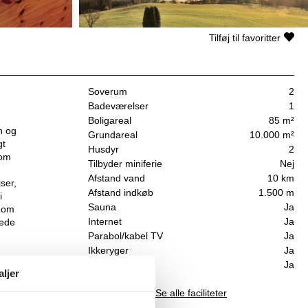
Tilføj til favoritter
Soverum
2
Badeværelser
1
Boligareal
85 m²
h og
Grundareal
10.000 m²
gt
Husdyr
2
som
Tilbyder miniferie
Nej
Afstand vand
10 km
ser,
Afstand indkøb
1.500 m
i
Sauna
Ja
t om
Internet
Ja
gede
Parabol/kabel TV
Ja
Ikkeryger
Ja
Inklusiv forbrug
Ja
aljer
Se alle faciliteter