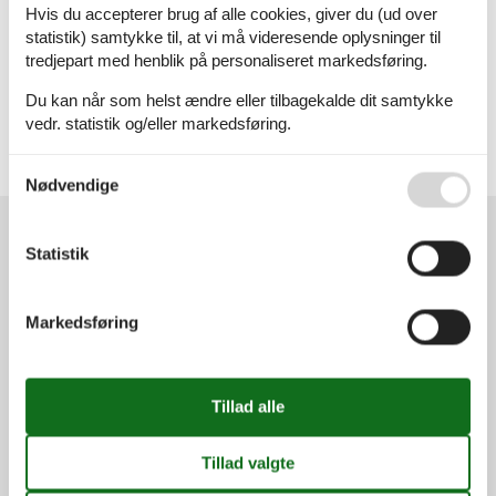
Attraktion
Hvis du accepterer brug af alle cookies, giver du (ud over
statistik) samtykke til, at vi må videresende oplysninger til
tredjepart med henblik på personaliseret markedsføring.
Geografier
Du kan når som helst ændre eller tilbagekalde dit samtykke
Alle
Danmark
vedr. statistik og/eller markedsføring.
Vesterhavet
Se også vores
Persondatapolitik
Bork Havn
Nødvendige
Kundeservice
Statistik
(+45) 7877 0420
Markedsføring
info@vacasol.dk
Åbningstider
Find os
Metatravel Deutschland GmbH
Poststraße 33