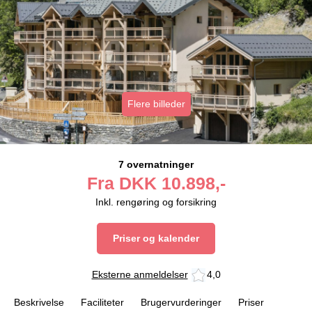
Flere billeder
7 overnatninger
Fra
DKK
10.898,-
Inkl. rengøring og forsikring
Priser og kalender
Eksterne anmeldelser
4,0
Beskrivelse
Faciliteter
Brugervurderinger
Priser