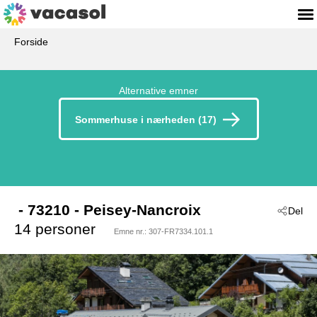
Forside
Alternative emner
Sommerhuse i nærheden (17)
 - 73210
 - Peisey-Nancroix
Del
14 personer
Emne nr.:
307-FR7334.101.1