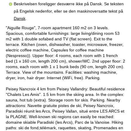
Beskrivelsen foreligger desværre ikke på Dansk. Se teksten
på Engelsk nedenfor, eller se den maskinoversatte tekst på
Dansk
.
"Aiguille Rouge", 7-room apartment 160 m2 on 3 levels.
Spacious, comfortable furnishings: large living/dining room 53
m2 with 1 double sofabed and TV (flat screen). Exit to the
terrace. Kitchen (oven, dishwasher, toaster, microwave, freezer,
electric coffee machine, Capsules for coffee machine
(Nespresso)). Upper floor: 4 rooms, each room with 1 french
bed (1 x 160 cm, length 200 cm), shower/WC. 2nd upper floor: 2
rooms, each room with 1 x 1 bunk beds (90 cm, length 200 cm).
Terrace. View of the mountains. Facilities: washing machine,
dryer, iron, hair dryer. Internet (WiFi, free). Parking.
Peisey Nancroix 4 km from Peisey Vallandry: Beautiful residence
"Chalets Les Amis". 1.5 km from the skiing area. In the complex:
sauna, hot tub (extra). Storage room for skis. Parking. Nearby
attractions: Navette gratuite pistes de ski, Peisey Nancroix,
Paradiski réunit les Arcs, Peisey Vallan, situé entre LES ARCS et
la PLAGNE. Well-known ski regions can easily be reached:
domaine skiable Paradiski (les Arcs), Parc de la Vanoise. Hiking
paths: ski de fond,télémark, raquettes, skating, Promenades en