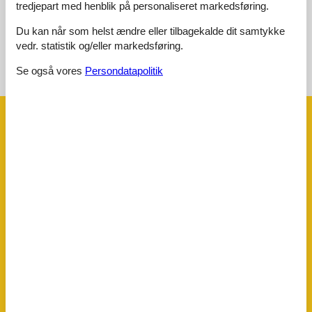
tredjepart med henblik på personaliseret markedsføring.
Ingen detaljerede eksterne anmeldelser
Du kan når som helst ændre eller tilbagekalde dit samtykke
vedr. statistik og/eller markedsføring.
Se også vores
Persondatapolitik
Se nabo emner
Se solens gang om emnet
😎
Faciliteter
Afstand
Lufthavn CMF
107 km
Lufthavn GVA
197,4 km
Lufthavn NCY
154,3 km
Lufthavnslys
191,8 km
Ski
1,5 km
Husinfo
Antal badeværelser
4
Antal soveværelser
6
Antal værelser
7
Bjergsøer