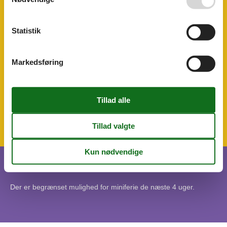
Terrasse
Toaster
TV
Statistik
Vandring bjerge
Vaskemaskine
WLAN
Markedsføring
Tema
Bjergsøer
Casa
Ski-vinter
Udvalgt
Miniferie
Der er begrænset mulighed for miniferie de næste 4 uger.