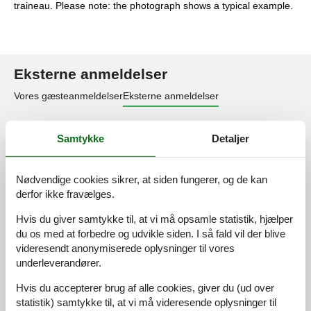
traineau. Please note: the photograph shows a typical example.
Eksterne anmeldelser
Vores gæsteanmeldelser
Eksterne anmeldelser
4,0
Samtykke
Detaljer
Nødvendige cookies sikrer, at siden fungerer, og de kan
Adgangsvej:
4,0
derfor ikke fravælges.
Interiør:
4,0
Hvis du giver samtykke til, at vi må opsamle statistik, hjælper
Køkken:
4,0
du os med at forbedre og udvikle siden. I så fald vil der blive
Beliggenhed:
4,0
videresendt anonymiserede oplysninger til vores
underleverandører.
Udendørs:
4,0
Generelt:
4,0
Hvis du accepterer brug af alle cookies, giver du (ud over
statistik) samtykke til, at vi må videresende oplysninger til
Eksterne anmeldelser