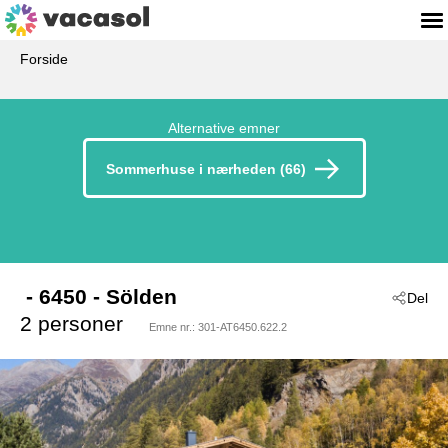
Forside
Alternative emner
Sommerhuse i nærheden (66)
 - 6450
 - Sölden
Del
2 personer
Emne nr.:
301-AT6450.622.2