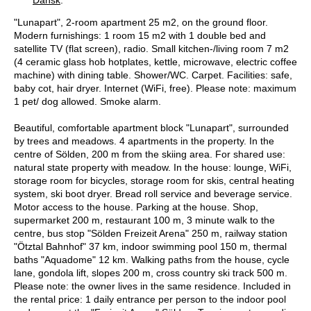
"Lunapart", 2-room apartment 25 m2, on the ground floor.
Modern furnishings: 1 room 15 m2 with 1 double bed and
satellite TV (flat screen), radio. Small kitchen-/living room 7 m2
(4 ceramic glass hob hotplates, kettle, microwave, electric coffee
machine) with dining table. Shower/WC. Carpet. Facilities: safe,
baby cot, hair dryer. Internet (WiFi, free). Please note: maximum
1 pet/ dog allowed. Smoke alarm.
Beautiful, comfortable apartment block "Lunapart", surrounded
by trees and meadows. 4 apartments in the property. In the
centre of Sölden, 200 m from the skiing area. For shared use:
natural state property with meadow. In the house: lounge, WiFi,
storage room for bicycles, storage room for skis, central heating
system, ski boot dryer. Bread roll service and beverage service.
Motor access to the house. Parking at the house. Shop,
supermarket 200 m, restaurant 100 m, 3 minute walk to the
centre, bus stop "Sölden Freizeit Arena" 250 m, railway station
"Ötztal Bahnhof" 37 km, indoor swimming pool 150 m, thermal
baths "Aquadome" 12 km. Walking paths from the house, cycle
lane, gondola lift, slopes 200 m, cross country ski track 500 m.
Please note: the owner lives in the same residence. Included in
the rental price: 1 daily entrance per person to the indoor pool