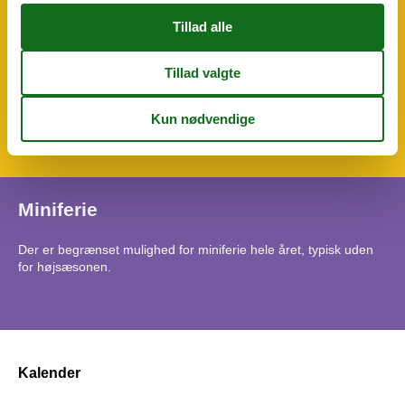
Wellness
WLAN
Tema
Bjergsøer
Natteliv
Ski-vinter
Miniferie
Der er begrænset mulighed for miniferie hele året, typisk uden
for højsæsonen.
Kalender