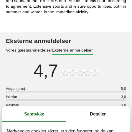
and sauna at the "Freizeit Arena" Sölden. Tennis court according
to agreement. Extensive sports and leisure opportunities, both in
summer and winter, in the immediate vicinity.
Eksterne anmeldelser
Vores gæsteanmeldelser
Eksterne anmeldelser
4,7
Adgangsvej:
5,0
Interiør:
3,0
Køkken:
3,0
Samtykke
Detaljer
Beliggenhed:
4,0
Udendørs:
3,0
Generelt:
3,0
Nødvendige cookies sikrer, at siden fungerer, og de kan