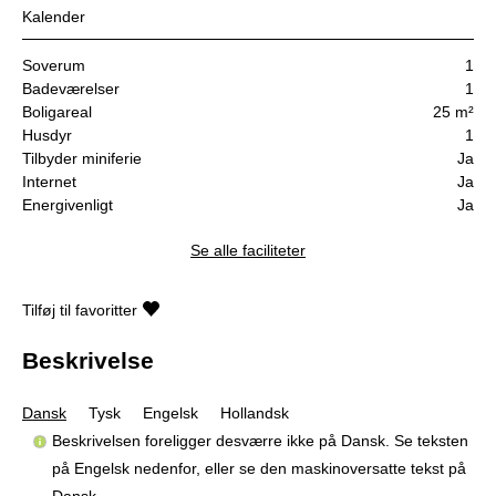
Kalender
Soverum
1
Badeværelser
1
Boligareal
25 m²
Husdyr
1
Tilbyder miniferie
Ja
Internet
Ja
Energivenligt
Ja
Se alle faciliteter
Tilføj til favoritter
Beskrivelse
Dansk
Tysk
Engelsk
Hollandsk
Beskrivelsen foreligger desværre ikke på Dansk. Se teksten
på Engelsk nedenfor, eller se den maskinoversatte tekst på
Dansk
.