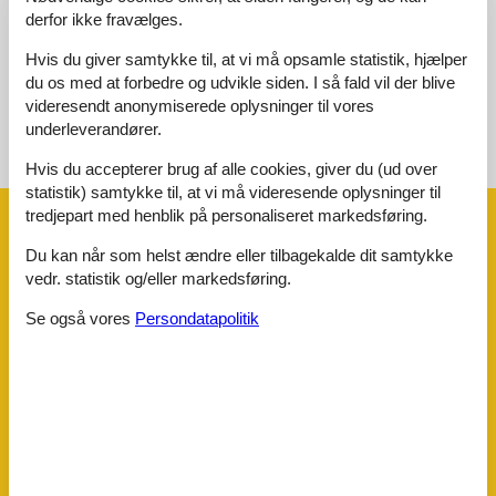
derfor ikke fravælges.
Eksterne anmeldelser
Ingen detaljerede eksterne anmeldelser
Hvis du giver samtykke til, at vi må opsamle statistik, hjælper
du os med at forbedre og udvikle siden. I så fald vil der blive
videresendt anonymiserede oplysninger til vores
underleverandører.
Se nabo emner
Se solens gang om emnet
😎
Hvis du accepterer brug af alle cookies, giver du (ud over
statistik) samtykke til, at vi må videresende oplysninger til
tredjepart med henblik på personaliseret markedsføring.
Faciliteter
Du kan når som helst ændre eller tilbagekalde dit samtykke
vedr. statistik og/eller markedsføring.
Afstand
Airport INN
83,3 km
Se også vores
Persondatapolitik
Lufthavn MUC
287 km
Offentlig transport
250 m
Ski
200 m
Husinfo
Antal badeværelser
1
Antal soveværelser
1
Antal værelser
2