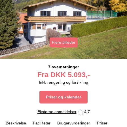
Flere billeder
7 overnatninger
Fra
DKK
5.093,-
Inkl. rengøring og forsikring
Priser og kalender
Eksterne anmeldelser
4,7
Beskrivelse
Faciliteter
Brugervurderinger
Priser